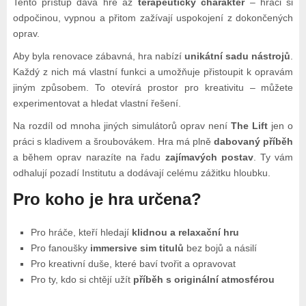
Tento přístup dává hře až
terapeutický charakter
– hráči si
odpočinou, vypnou a přitom zažívají uspokojení z dokončených
oprav.
Aby byla renovace zábavná, hra nabízí
unikátní sadu nástrojů
.
Každý z nich má vlastní funkci a umožňuje přistoupit k opravám
jiným způsobem. To otevírá prostor pro kreativitu – můžete
experimentovat a hledat vlastní řešení.
Na rozdíl od mnoha jiných simulátorů oprav není
The Lift
jen o
práci s kladivem a šroubovákem. Hra má plně
dabovaný příběh
a během oprav narazíte na řadu
zajímavých postav
. Ty vám
odhalují pozadí Institutu a dodávají celému zážitku hloubku.
Pro koho je hra určena?
Pro hráče, kteří hledají
klidnou a relaxační hru
Pro fanoušky
immersive sim titulů
bez bojů a násilí
Pro kreativní duše, které baví tvořit a opravovat
Pro ty, kdo si chtějí užít
příběh s originální atmosférou