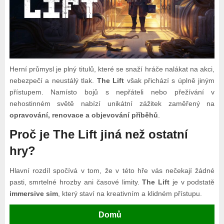
Herní průmysl je plný titulů, které se snaží hráče nalákat na akci,
nebezpečí a neustálý tlak.
The Lift
však přichází s úplně jiným
přístupem. Namísto bojů s nepřáteli nebo přežívání v
nehostinném světě nabízí unikátní zážitek zaměřený na
opravování, renovace a objevování příběhů
.
Proč je The Lift jiná než ostatní
hry?
Hlavní rozdíl spočívá v tom, že v této hře vás nečekají žádné
pasti, smrtelné hrozby ani časové limity.
The Lift
je v podstatě
immersive sim
, který staví na kreativním a klidném přístupu.
Domů