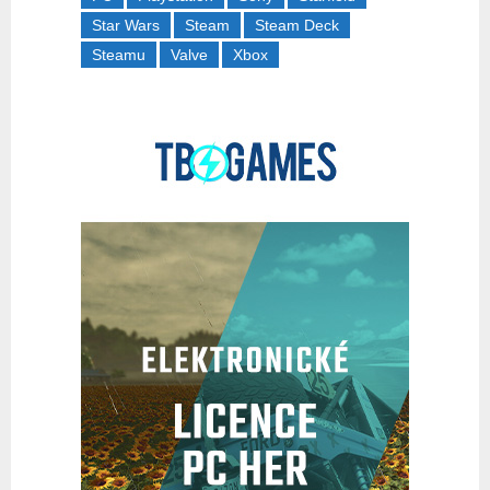
Star Wars
Steam
Steam Deck
Steamu
Valve
Xbox