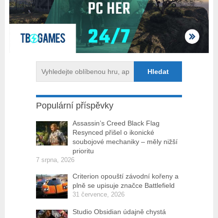
Populární příspěvky
Assassin’s Creed Black Flag
Resynced přišel o ikonické
soubojové mechaniky – měly nižší
prioritu
7 srpna, 2026
Criterion opouští závodní kořeny a
plně se upisuje značce Battlefield
31 července, 2026
Studio Obsidian údajně chystá