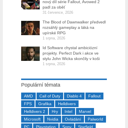
nový díl série Fallout, Avowed 2
padl za oběť
31 července, 2026
The Blood of Dawnwalker předvedl
rozsáhlý gameplay a láká na
upírské RPG
1 srpna, 2026
Id Software chystal ambiciózní
projekty. Perfect Dark i akce ve
stylu John Wicka skončily v koši
1 srpna, 2026
Populární témata
AMD
Call of Duty
Diablo 4
Fallout
FPS
Grafika
Helldivers
Helldivers 2
Hry
Intel
Marvel
Microsoft
Nvidia
Ovládání
Palworld
PC
Playstation
Sony
Starfield