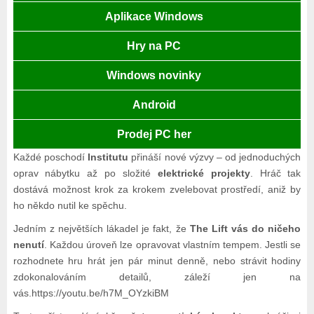
Aplikace Windows
Hry na PC
Windows novinky
Android
Prodej PC her
Každé poschodí
Institutu
přináší nové výzvy – od jednoduchých
oprav nábytku až po složité
elektrické projekty
. Hráč tak
dostává možnost krok za krokem zvelebovat prostředí, aniž by
ho někdo nutil ke spěchu.
Jedním z největších lákadel je fakt, že
The Lift vás do ničeho
nenutí
. Každou úroveň lze opravovat vlastním tempem. Jestli se
rozhodnete hru hrát jen pár minut denně, nebo strávit hodiny
zdokonalováním detailů, záleží jen na
vás.https://youtu.be/h7M_OYzkiBM