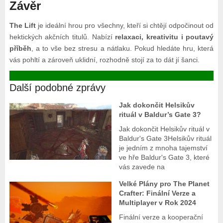
Závěr
The Lift
je ideální hrou pro všechny, kteří si chtějí odpočinout od
hektických akčních titulů. Nabízí
relaxaci, kreativitu i poutavý
příběh
, a to vše bez stresu a nátlaku. Pokud hledáte hru, která
vás pohltí a zároveň uklidní, rozhodně stojí za to dát jí šanci.
Další podobné zprávy
Jak dokončit Helsikův
rituál v Baldur’s Gate 3?
Jak dokončit Helsikův rituál v
Baldur's Gate 3Helsikův rituál
je jedním z mnoha tajemství
ve hře Baldur's Gate 3, které
vás zavede na
Velké Plány pro The Planet
Crafter: Finální Verze a
Multiplayer v Rok 2024
Finální verze a kooperační