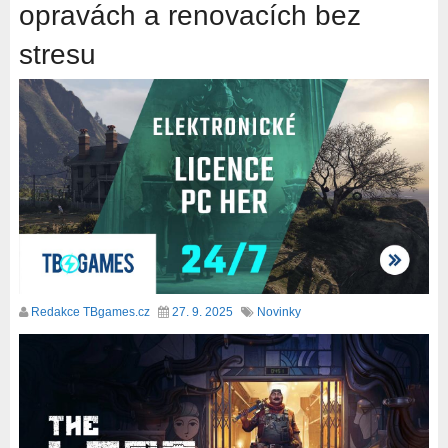
opravách a renovacích bez
stresu
Redakce TBgames.cz
27. 9. 2025
Novinky