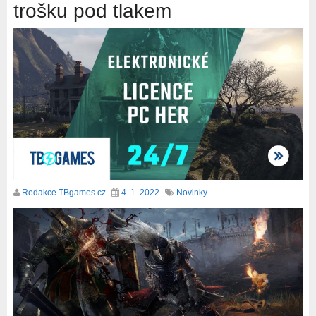
trošku pod tlakem
Redakce TBgames.cz
4. 1. 2022
Novinky