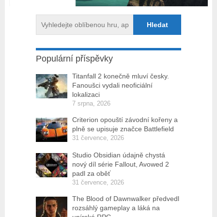
Populární příspěvky
Titanfall 2 konečně mluví česky.
Fanoušci vydali neoficiální
lokalizaci
7 srpna, 2026
Criterion opouští závodní kořeny a
plně se upisuje značce Battlefield
31 července, 2026
Studio Obsidian údajně chystá
nový díl série Fallout, Avowed 2
padl za oběť
31 července, 2026
The Blood of Dawnwalker předvedl
rozsáhlý gameplay a láká na