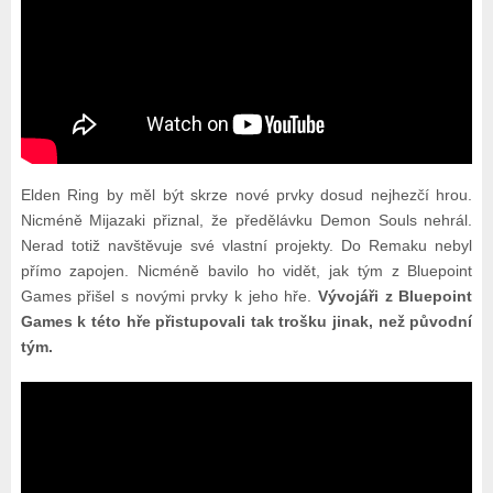
Elden Ring by měl být skrze nové prvky dosud nejhezčí hrou.
Nicméně Mijazaki přiznal, že předělávku Demon Souls nehrál.
Nerad totiž navštěvuje své vlastní projekty. Do Remaku nebyl
přímo zapojen. Nicméně bavilo ho vidět, jak tým z Bluepoint
Games přišel s novými prvky k jeho hře.
Vývojáři z Bluepoint
Games k této hře přistupovali tak trošku jinak, než původní
tým.