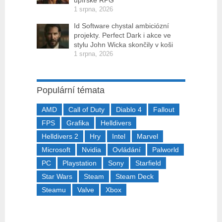
upírské RPG
1 srpna, 2026
Id Software chystal ambiciózní
projekty. Perfect Dark i akce ve
stylu John Wicka skončily v koši
1 srpna, 2026
Populární témata
AMD
Call of Duty
Diablo 4
Fallout
FPS
Grafika
Helldivers
Helldivers 2
Hry
Intel
Marvel
Microsoft
Nvidia
Ovládání
Palworld
PC
Playstation
Sony
Starfield
Star Wars
Steam
Steam Deck
Steamu
Valve
Xbox