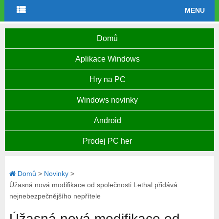
MENU
Domů
Aplikace Windows
Hry na PC
Windows novinky
Android
Prodej PC her
Domů
>
Novinky
>
Úžasná nová modifikace od společnosti Lethal přidává
nejnebezpečnějšího nepřítele
Úžasná nová modifikace od