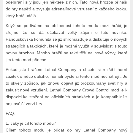
odebírání síly jsou jen některé z nich. Tato nová hrozba přináší
do hry napětí a zvyšuje adrenalínové vzrušení z každého kroku,
který hráč udělá.
Když se podíváme na oblíbenost tohoto modu mezi hráči, je
zřejmé, že se dá očekávat velký zájem o tuto novinku.
Fanouškovská komunita se již shromažďuje a diskutuje o nových
strategiích a taktikách, které je možné využít v souvislosti s touto
novou hrozbou. Mnoho hráčů se také těší na nové výzvy, které
jim tento mod přinese.
Pokud jste hráčem Lethal Company a chcete si rozšířit herní
zážitek o něco dalšího, neměli byste si tento mod nechat ujít. Je
to skvělý způsob, jak znovu objevit již prozkoumaný svět hry a
zakusit nové vzrušení. Lethal Company Crowd Control mod je k
dispozici ke stažení na oficiálních stránkách a je kompatibilní s
nejnovější verzí hry.
FAQ:
1. Jaký je cíl tohoto modu?
Cílem tohoto modu je přidat do hry Lethal Company nový