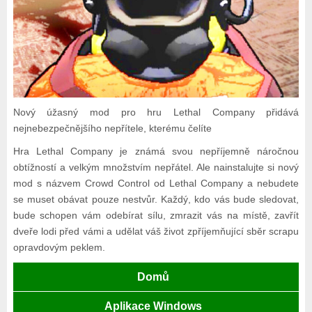
Nový úžasný mod pro hru Lethal Company přidává
nejnebezpečnějšího nepřítele, kterému čelíte
Hra Lethal Company je známá svou nepříjemně náročnou
obtížností a velkým množstvím nepřátel. Ale nainstalujte si nový
mod s názvem Crowd Control od Lethal Company a nebudete
se muset obávat pouze nestvůr. Každý, kdo vás bude sledovat,
bude schopen vám odebírat sílu, zmrazit vás na místě, zavřít
dveře lodi před vámi a udělat váš život zpříjemňující sběr scrapu
opravdovým peklem.
Domů
Aplikace Windows