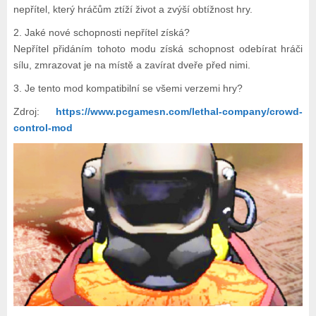
nepřítel, který hráčům ztíží život a zvýší obtížnost hry.
2. Jaké nové schopnosti nepřítel získá?
Nepřítel přidáním tohoto modu získá schopnost odebírat hráči
sílu, zmrazovat je na místě a zavírat dveře před nimi.
3. Je tento mod kompatibilní se všemi verzemi hry?
Zdroj:
https://www.pcgamesn.com/lethal-company/crowd-
control-mod