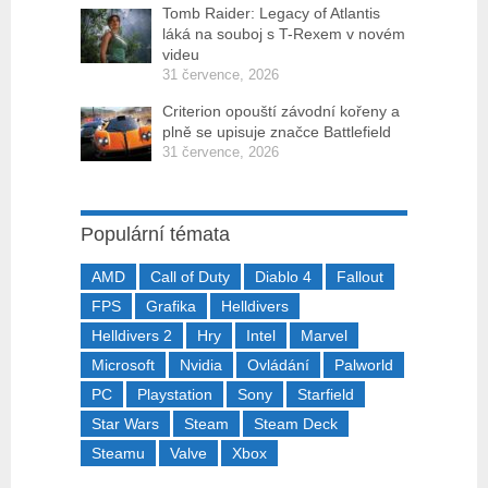
Tomb Raider: Legacy of Atlantis
láká na souboj s T-Rexem v novém
videu
31 července, 2026
Criterion opouští závodní kořeny a
plně se upisuje značce Battlefield
31 července, 2026
Populární témata
AMD
Call of Duty
Diablo 4
Fallout
FPS
Grafika
Helldivers
Helldivers 2
Hry
Intel
Marvel
Microsoft
Nvidia
Ovládání
Palworld
PC
Playstation
Sony
Starfield
Star Wars
Steam
Steam Deck
Steamu
Valve
Xbox