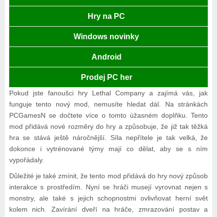
Hry na PC
Windows novinky
Android
Prodej PC her
Pokud jste fanoušci hry Lethal Company a zajímá vás, jak
funguje tento nový mod, nemusíte hledat dál. Na stránkách
PCGamesN se dočtete více o tomto úžasném doplňku. Tento
mod přidává nové rozměry do hry a způsobuje, že již tak těžká
hra se stává ještě náročnější. Síla nepřítele je tak velká, že
dokonce i vytrénované týmy mají co dělat, aby se s ním
vypořádaly.
Důležité je také zmínit, že tento mod přidává do hry nový způsob
interakce s prostředím. Nyní se hráči musejí vyrovnat nejen s
monstry, ale také s jejich schopnostmi ovlivňovat herní svět
kolem nich. Zavírání dveří na hráče, zmrazování postav a