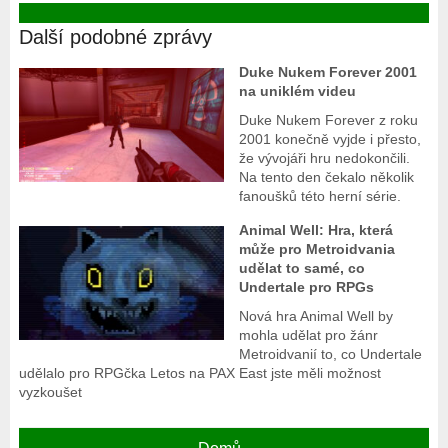
Další podobné zprávy
Duke Nukem Forever 2001
na uniklém videu
Duke Nukem Forever z roku
2001 konečně vyjde i přesto,
že vývojáři hru nedokončili.
Na tento den čekalo několik
fanoušků této herní série.
Animal Well: Hra, která
může pro Metroidvania
udělat to samé, co
Undertale pro RPGs
Nová hra Animal Well by
mohla udělat pro žánr
Metroidvanií to, co Undertale
udělalo pro RPGčka Letos na PAX East jste měli možnost
vyzkoušet