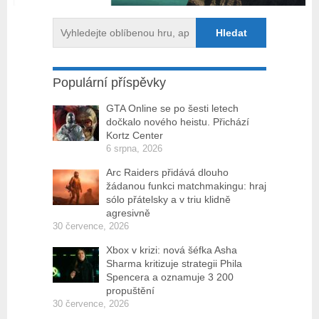
Populární příspěvky
GTA Online se po šesti letech
dočkalo nového heistu. Přichází
Kortz Center
6 srpna, 2026
Arc Raiders přidává dlouho
žádanou funkci matchmakingu: hraj
sólo přátelsky a v triu klidně
agresivně
30 července, 2026
Xbox v krizi: nová šéfka Asha
Sharma kritizuje strategii Phila
Spencera a oznamuje 3 200
propuštění
30 července, 2026