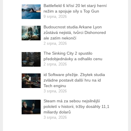
Battlefield 6 křísí 20 let starý herní
režim a spojuje síly s Top Gun
9 srpna, 2026
Budoucnost studia Arkane Lyon
zůstává nejistá, tvůrci Dishonored
ale zatím nekončí
2 srpna, 2026
The Sinking City 2 spustilo
předobjednávky a odhalilo cenu
2 srpna, 2026
id Software přežije. Zbytek studia
zvládne postavit další hru na id
Tech enginu
3 srpna, 2026
Steam má za sebou nejsilnější
pololetí v historii, tržby dosáhly 11,1
miliardy dolarů
3 srpna, 2026