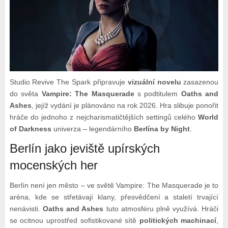
Studio Revive The Spark připravuje
vizuální novelu
zasazenou
do světa
Vampire: The Masquerade
s podtitulem
Oaths and
Ashes
, jejíž vydání je plánováno na rok 2026. Hra slibuje ponořit
hráče do jednoho z nejcharismatičtějších settingů celého
World
of Darkness
univerza – legendárního
Berlína by Night
.
Berlín jako jeviště upírských
mocenských her
Berlín není jen město – ve světě Vampire: The Masquerade je to
aréna, kde se střetávají klany, přesvědčení a staletí trvající
nenávisti.
Oaths and Ashes
tuto atmosféru plně využívá. Hráči
se ocitnou uprostřed sofistikované sítě
politických machinací
,