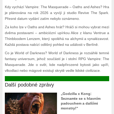
Kdy vychází Vampire: The Masquerade – Oaths and Ashes? Hra
je plánována na rok 2026 a vyvíjí ji studio Revive The Spark.
Přesné datum vydání zatím nebylo oznámeno.
Za koho lze v Oaths and Ashes hrát? Hráči si mohou vybrat mezi
dvěma postavami – ambiciózní upírkou Alice z klanu Ventrue a
Thinbloodem Lenzem, který spoléhá na alchymii a vynalézavost.
Každá postava nabízí odlišný pohled na události v Berlíně.
Co je World of Darkness? World of Darkness je rozsáhlé temné
fantasy universum, jehož součástí je i stolní RPG Vampire: The
Masquerade. Jde o svět, kde nadpřirozené bytosti jako upíři,
vlkodlaci nebo mágové existují skrytě vedle lidské civilizace.
Další podobné zprávy
„Godzilla x Kong:
Seznamte se s hlavním
padouchem a dalšími
monstry!“