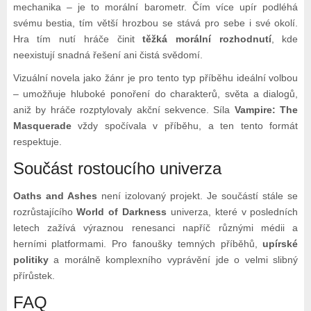
mechanika – je to morální barometr. Čím více upír podléhá
svému bestia, tím větší hrozbou se stává pro sebe i své okolí.
Hra tím nutí hráče činit
těžká morální rozhodnutí
, kde
neexistují snadná řešení ani čistá svědomí.
Vizuální novela jako žánr je pro tento typ příběhu ideální volbou
– umožňuje hluboké ponoření do charakterů, světa a dialogů,
aniž by hráče rozptylovaly akční sekvence. Síla
Vampire: The
Masquerade
vždy spočívala v příběhu, a ten tento formát
respektuje.
Součást rostoucího univerza
Oaths and Ashes
není izolovaný projekt. Je součástí stále se
rozrůstajícího
World of Darkness
univerza, které v posledních
letech zažívá výraznou renesanci napříč různými médii a
herními platformami. Pro fanoušky temných příběhů,
upírské
politiky
a morálně komplexního vyprávění jde o velmi slibný
přírůstek.
FAQ