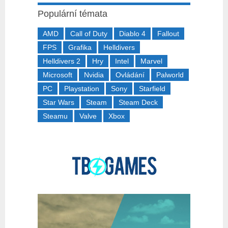
Populární témata
AMD
Call of Duty
Diablo 4
Fallout
FPS
Grafika
Helldivers
Helldivers 2
Hry
Intel
Marvel
Microsoft
Nvidia
Ovládání
Palworld
PC
Playstation
Sony
Starfield
Star Wars
Steam
Steam Deck
Steamu
Valve
Xbox