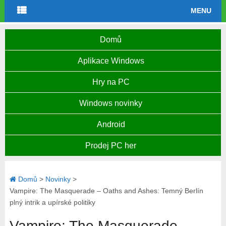
MENU
Domů
Aplikace Windows
Hry na PC
Windows novinky
Android
Prodej PC her
Domů
>
Novinky
>
Vampire: The Masquerade – Oaths and Ashes: Temný Berlín
plný intrik a upírské politiky
Vampire: The Masquerade –