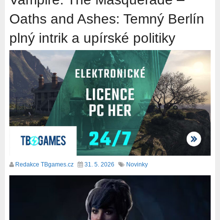
Oaths and Ashes: Temný Berlín
plný intrik a upírské politiky
Redakce TBgames.cz
31. 5. 2026
Novinky