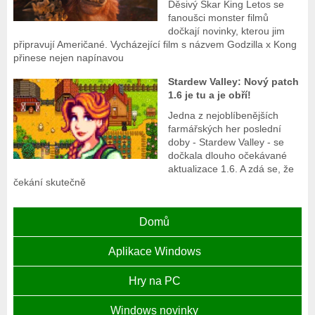
Děsivý Skar King Letos se
fanoušci monster filmů
dočkají novinky, kterou jim
připravují Američané. Vycházející film s názvem Godzilla x Kong
přinese nejen napínavou
Stardew Valley: Nový patch
1.6 je tu a je obří!
Jedna z nejoblíbenějších
farmářských her poslední
doby - Stardew Valley - se
dočkala dlouho očekávané
aktualizace 1.6. A zdá se, že
čekání skutečně
Domů
Aplikace Windows
Hry na PC
Windows novinky