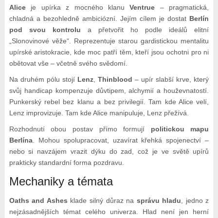
Alice
je upírka z mocného klanu
Ventrue
– pragmatická,
chladná a bezohledně ambiciózní. Jejím cílem je dostat
Berlín
pod svou kontrolu
a přetvořit ho podle ideálů elitní
„Slonovinové věže“. Reprezentuje starou gardistickou mentalitu
upírské aristokracie, kde moc patří těm, kteří jsou ochotni pro ni
obětovat vše – včetně svého svědomí.
Na druhém pólu stojí
Lenz
,
Thinblood
– upír slabší krve, který
svůj handicap kompenzuje důvtipem, alchymií a houževnatostí.
Punkerský rebel bez klanu a bez privilegií. Tam kde Alice velí,
Lenz improvizuje. Tam kde Alice manipuluje, Lenz přežívá.
Rozhodnutí obou postav přímo formují
politickou mapu
Berlína
. Mohou spolupracovat, uzavírat křehká spojenectví –
nebo si navzájem vrazit dýku do zad, což je ve světě upírů
prakticky standardní forma pozdravu.
Mechaniky a témata
Oaths and Ashes
klade silný důraz na
správu hladu
, jedno z
nejzásadnějších témat celého univerza. Hlad není jen herní