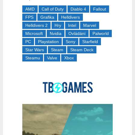
AMD
Call of Duty
Diablo 4
Fallout
FPS
Grafika
Helldivers
Helldivers 2
Hry
Intel
Marvel
Microsoft
Nvidia
Ovládání
Palworld
PC
Playstation
Sony
Starfield
Star Wars
Steam
Steam Deck
Steamu
Valve
Xbox