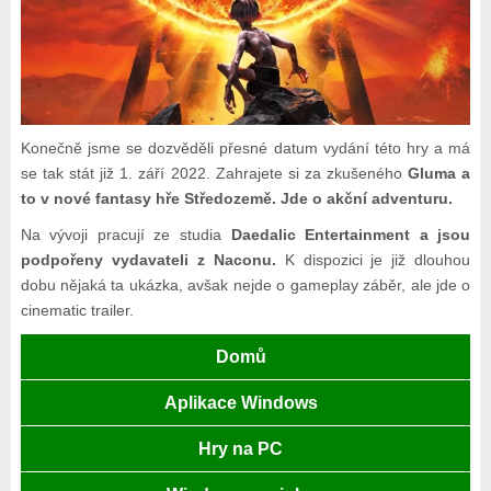
Konečně jsme se dozvěděli přesné datum vydání této hry a má
se tak stát již 1. září 2022. Zahrajete si za zkušeného
Gluma a
to v nové fantasy hře Středozemě. Jde o akční adventuru.
Na vývoji pracují ze studia
Daedalic Entertainment a jsou
podpořeny vydavateli z Naconu.
K dispozici je již dlouhou
dobu nějaká ta ukázka, avšak nejde o gameplay záběr, ale jde o
cinematic trailer.
Domů
Aplikace Windows
Hry na PC