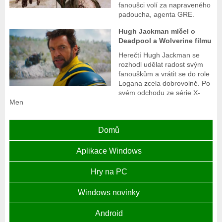
fanoušci volí za napraveného
padoucha, agenta GRE.
Hugh Jackman mlčel o
Deadpool a Wolverine filmu
Herečtí Hugh Jackman se
rozhodl udělat radost svým
fanouškům a vrátit se do role
Logana zcela dobrovolně. Po
svém odchodu ze série X-
Men
Domů
Aplikace Windows
Hry na PC
Windows novinky
Android