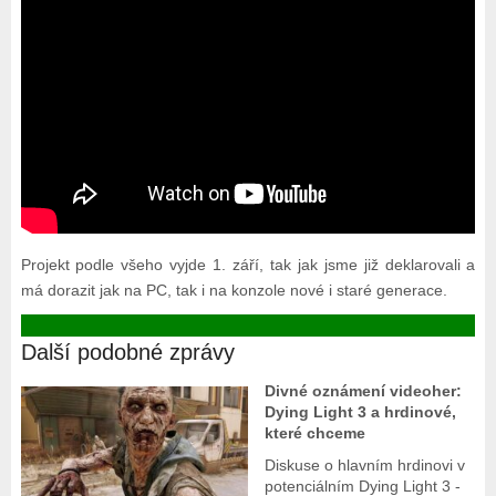
Projekt podle všeho vyjde 1. září, tak jak jsme již deklarovali a
má dorazit jak na PC, tak i na konzole nové i staré generace.
Další podobné zprávy
Divné oznámení videoher:
Dying Light 3 a hrdinové,
které chceme
Diskuse o hlavním hrdinovi v
potenciálním Dying Light 3 -