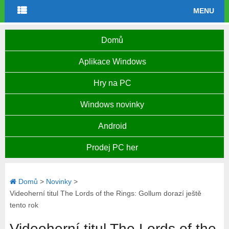
MENU
Domů
Aplikace Windows
Hry na PC
Windows novinky
Android
Prodej PC her
Domů
>
Novinky
>
Videoherní titul The Lords of the Rings: Gollum dorazí ještě
tento rok
Videoherní titul The Lords of the