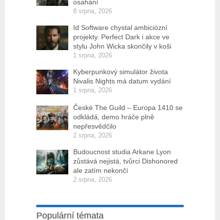
osahání
8 srpna, 2026
Id Software chystal ambiciózní
projekty. Perfect Dark i akce ve
stylu John Wicka skončily v koši
1 srpna, 2026
Kyberpunkový simulátor života
Nivalis Nights má datum vydání
1 srpna, 2026
České The Guild – Europa 1410 se
odkládá, demo hráče plně
nepřesvědčilo
2 srpna, 2026
Budoucnost studia Arkane Lyon
zůstává nejistá, tvůrci Dishonored
ale zatím nekončí
2 srpna, 2026
Populární témata