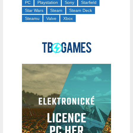
PC
Playstation
Sony
Starfield
Star Wars
Steam
Steam Deck
Steamu
Valve
Xbox