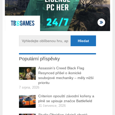
Populární příspěvky
Assassin’s Creed Black Flag
Resynced přišel o ikonické
soubojové mechaniky – měly nižší
prioritu
7 srpna, 2026
Criterion opouští závodní kořeny a
plně se upisuje značce Battlefield
31 července, 2026
Studio Obsidian údajně chystá