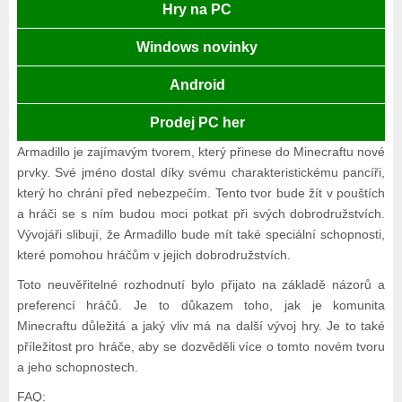
Hry na PC
Windows novinky
Android
Prodej PC her
Armadillo je zajímavým tvorem, který přinese do Minecraftu nové
prvky. Své jméno dostal díky svému charakteristickému pancíři,
který ho chrání před nebezpečím. Tento tvor bude žít v pouštích
a hráči se s ním budou moci potkat při svých dobrodružstvích.
Vývojáři slibují, že Armadillo bude mít také speciální schopnosti,
které pomohou hráčům v jejich dobrodružstvích.
Toto neuvěřitelné rozhodnutí bylo přijato na základě názorů a
preferencí hráčů. Je to důkazem toho, jak je komunita
Minecraftu důležitá a jaký vliv má na další vývoj hry. Je to také
příležitost pro hráče, aby se dozvěděli více o tomto novém tvoru
a jeho schopnostech.
FAQ: