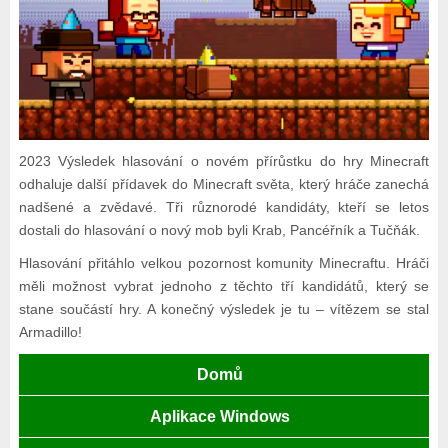
2023 Výsledek hlasování o novém přírůstku do hry Minecraft
odhaluje další přídavek do Minecraft světa, který hráče zanechá
nadšené a zvědavé. Tři různorodé kandidáty, kteří se letos
dostali do hlasování o nový mob byli Krab, Pancéřník a Tučňák.
Hlasování přitáhlo velkou pozornost komunity Minecraftu. Hráči
měli možnost vybrat jednoho z těchto tří kandidátů, který se
stane součástí hry. A konečný výsledek je tu – vítězem se stal
Armadillo!
Domů
Aplikace Windows