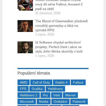
nový díl série Fallout, Avowed 2
padl za oběť
31 července, 2026
The Blood of Dawnwalker předvedl
rozsáhlý gameplay a láká na
upírské RPG
1 srpna, 2026
Id Software chystal ambiciózní
projekty. Perfect Dark i akce ve
stylu John Wicka skončily v koši
1 srpna, 2026
Populární témata
AMD
Call of Duty
Diablo 4
Fallout
FPS
Grafika
Helldivers
Helldivers 2
Hry
Intel
Marvel
Microsoft
Nvidia
Ovládání
Palworld