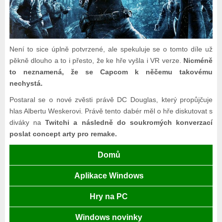
Není to sice úplně potvrzené, ale spekuluje se o tomto díle už
pěkně dlouho a to i přesto, že ke hře vyšla i VR verze.
Nicméně
to neznamená, že se Capcom k něčemu takovému
nechystá.
Postaral se o nové zvěsti právě DC Douglas, který propůjčuje
hlas Albertu Weskerovi. Právě tento dabér měl o hře diskutovat s
diváky na
Twitchi a následně do soukromých konverzací
poslat concept arty pro remake.
Domů
Aplikace Windows
Hry na PC
Windows novinky