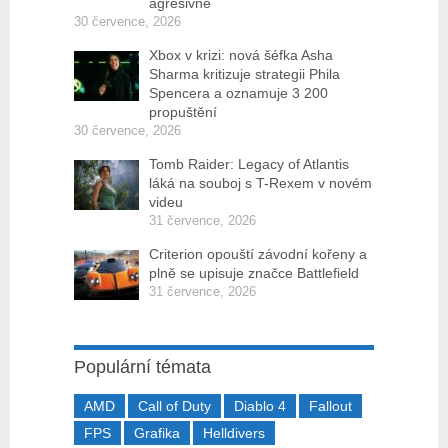
agresivně
30 července, 2026
Xbox v krizi: nová šéfka Asha
Sharma kritizuje strategii Phila
Spencera a oznamuje 3 200
propuštění
30 července, 2026
Tomb Raider: Legacy of Atlantis
láká na souboj s T-Rexem v novém
videu
31 července, 2026
Criterion opouští závodní kořeny a
plně se upisuje značce Battlefield
31 července, 2026
Populární témata
AMD
Call of Duty
Diablo 4
Fallout
FPS
Grafika
Helldivers