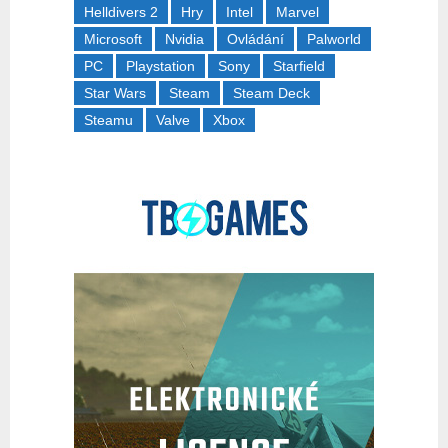
Helldivers 2
Hry
Intel
Marvel
Microsoft
Nvidia
Ovládání
Palworld
PC
Playstation
Sony
Starfield
Star Wars
Steam
Steam Deck
Steamu
Valve
Xbox