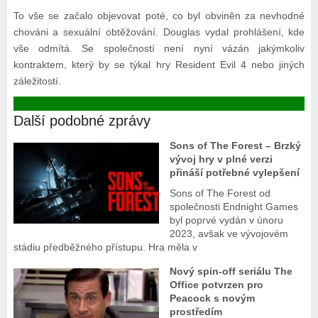
To vše se začalo objevovat poté, co byl obviněn za nevhodné
chováni a sexuální obtěžování. Douglas vydal prohlášení, kde
vše odmítá. Se společností není nyní vázán jakýmkoliv
kontraktem, který by se týkal hry Resident Evil 4 nebo jiných
záležitostí.
Další podobné zprávy
Sons of The Forest – Brzký
vývoj hry v plné verzi
přináší potřebné vylepšení
Sons of The Forest od
společnosti Endnight Games
byl poprvé vydán v únoru
2023, avšak ve vývojovém
stádiu předběžného přístupu. Hra měla v
Nový spin-off seriálu The
Office potvrzen pro
Peacock s novým
prostředím