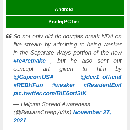
Android
Prodej PC her
So not only did dc douglas break NDA on
live stream by admitting to being wesker
in the Separate Ways portion of the new
#re4remake
, but he also sent out
concept art given to him by
@CapcomUSA_
@dev1_official
#REBHFun
#wesker
#ResidentEvil
pic.twitter.com/BlE6orf3tK
— Helping Spread Awareness
(@BewareCreepyVAs)
November 27,
2021