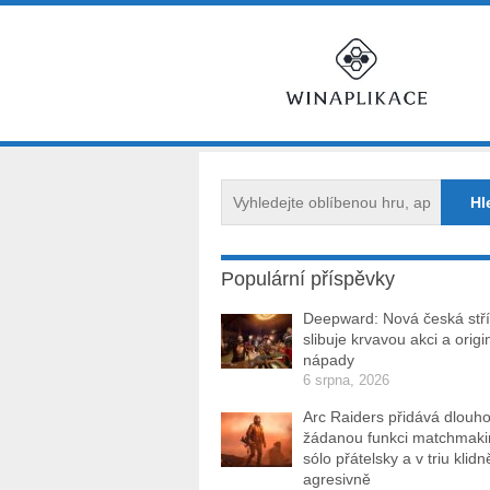
Populární příspěvky
Deepward: Nová česká stří
slibuje krvavou akci a origi
nápady
6 srpna, 2026
Arc Raiders přidává dlouh
žádanou funkci matchmakin
sólo přátelsky a v triu klidn
agresivně