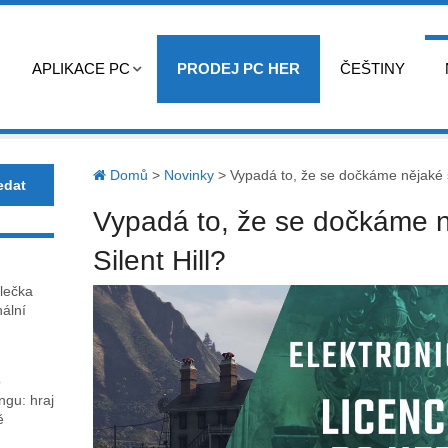
APLIKACE PC
PRODEJ PC HER
ČEŠTINY
Domů
>
Novinky
>
Vypadá to, že se dočkáme nějaké sé
Vypadá to, že se dočkáme n
Silent Hill?
lečka
nální
o
gu: hraj
ě