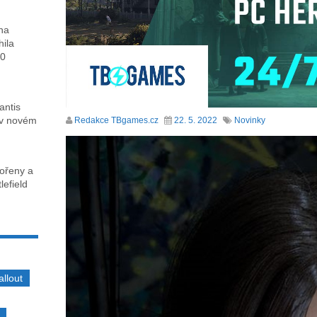
ha
hila
00
antis
 v novém
Redakce TBgames.cz
22. 5. 2022
Novinky
kořeny a
lefield
allout