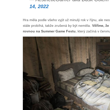
14, 2022
Hra měla podle všeho vyjít už minulý rok v říjnu, ale nes
stále probíhá, takže zrušená by být neměla.
Věříme, ž
rovnou na Summer Game Festu
, který začíná v červn