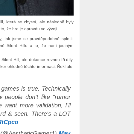
ll, která se chystá, ale následně byly
o, že hra je opravdu ve vývoji.
y, tak jsme se pravděpodobně spletli,
ně Silent Hillu a to, že není jediným
ilent Hill, ale dokonce rovnou tři díly,
ker ohledně těchto informací. Řekl ale,
l games is true. Technically
now people don't like "rumor
e want more validation, I'll
ard & seen. There's a LOT
iJtCpco
 (@AestheticGamer1)
May