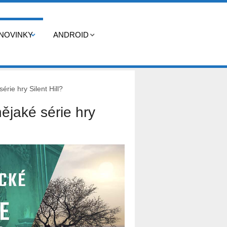
NOVINKY
ANDROID
rie hry Silent Hill?
ějaké série hry