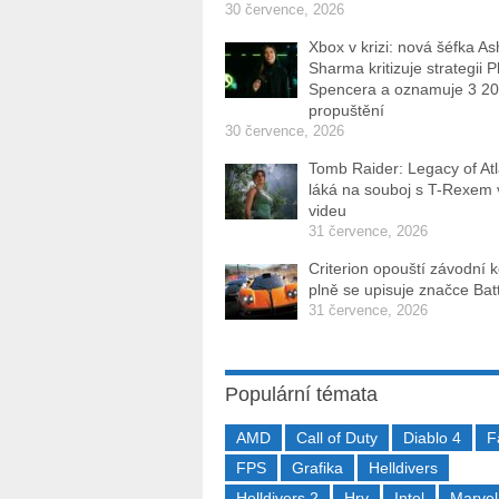
30 července, 2026
Xbox v krizi: nová šéfka As
Sharma kritizuje strategii P
Spencera a oznamuje 3 2
propuštění
30 července, 2026
Tomb Raider: Legacy of Atl
láká na souboj s T-Rexem
videu
31 července, 2026
Criterion opouští závodní 
plně se upisuje značce Batt
31 července, 2026
Populární témata
AMD
Call of Duty
Diablo 4
F
FPS
Grafika
Helldivers
Helldivers 2
Hry
Intel
Marvel