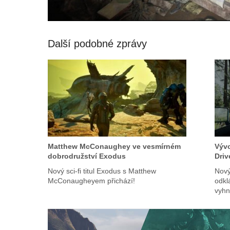
Další podobné zprávy
Matthew McConaughey ve vesmírném
Vývo
dobrodružství Exodus
Driv
Nový sci-fi titul Exodus s Matthew
Nový
McConaugheyem přichází!
odkl
vyhn