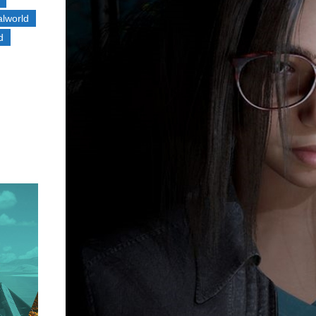
alworld
d