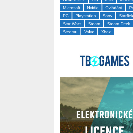
Microsoft
Nvidia
Ovládání
P
PC
Playstation
Sony
Starfiel
Star Wars
Steam
Steam Deck
Steamu
Valve
Xbox