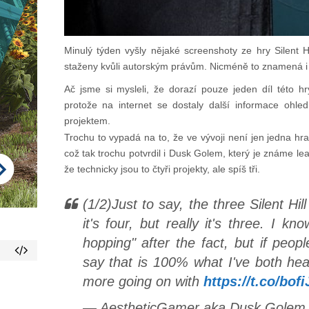
Minulý týden vyšly nějaké screenshoty ze hry Silent Hi
staženy kvůli autorským právům. Nicméně to znamená i t
Ač jsme si mysleli, že dorazí pouze jeden díl této hr
protože na internet se dostaly další informace ohled
projektem.
Trochu to vypadá na to, že ve vývoji není jen jedna hra S
což tak trochu potvrdil i Dusk Golem, který je známe lea
že technicky jsou to čtyři projekty, ale spíš tři.
(1/2)Just to say, the three Silent Hil
it's four, but really it's three. I k
hopping" after the fact, but if peopl
say that is 100% what I've both he
more going on with
https://t.co/bof
— AestheticGamer aka Dusk Golem