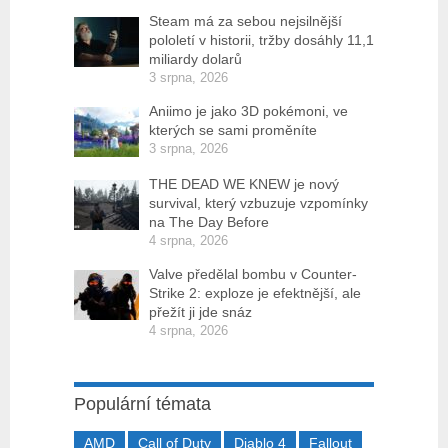
Steam má za sebou nejsilnější
pololetí v historii, tržby dosáhly 11,1
miliardy dolarů
3 srpna, 2026
Aniimo je jako 3D pokémoni, ve
kterých se sami proměníte
3 srpna, 2026
THE DEAD WE KNEW je nový
survival, který vzbuzuje vzpomínky
na The Day Before
4 srpna, 2026
Valve předělal bombu v Counter-
Strike 2: exploze je efektnější, ale
přežít ji jde snáz
4 srpna, 2026
Populární témata
AMD
Call of Duty
Diablo 4
Fallout