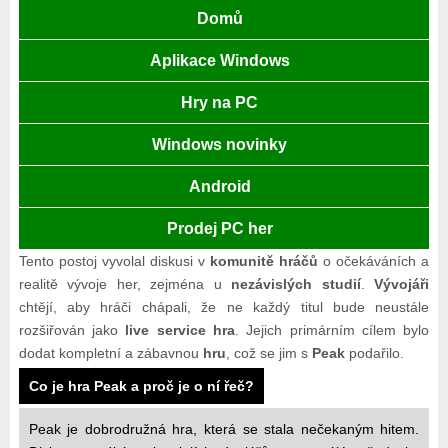
Domů
Aplikace Windows
Hry na PC
Windows novinky
Android
Prodej PC her
Tento postoj vyvolal diskusi v
komunitě hráčů
o očekáváních a
realitě vývoje her, zejména u
nezávislých studií
.
Vývojáři
chtějí, aby hráči chápali, že ne každý titul bude neustále
rozšiřován jako
live service hra
. Jejich primárním cílem bylo
dodat kompletní a zábavnou
hru
, což se jim s
Peak
podařilo.
Co je hra Peak a proč je o ní řeč?
Peak je dobrodružná hra, která se stala nečekaným hitem.