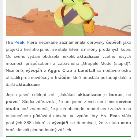
Hra
Peak
, která nečekaně zaznamenala obrovský
úspěch
jako
projekt z herního jamu, se stala hitem s miliony prodaných kopií.
Od svého vydání obdržela několik
aktualizací
, včetně nových
možností přizpůsobení a zábavného „Grapple Mode (stupid)“.
Nicméně,
vývojáři
z
Aggro Crab
a
Landfall
se nedávno ostře
ohradili proti nevděčným
hráčům
, kteří neustále požadují další a
další
aktualizace
.
Jejich jasné sdělení zní: „Jakákoli
aktualizace
je
bonus
, ne
právo
.“ Studia zdůraznila, že ani jedno z nich není
live service
studio
, což znamená, že jejich obchodní model není založen na
nekonečném přidávání obsahu po vydání hry. Hra
Peak
stála
pouhých 888 dolarů a
vývojáři
se domnívají, že za tuto
cenu
hráči dostali plnohodnotný zážitek.