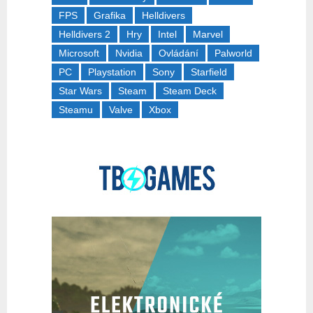
FPS
Grafika
Helldivers
Helldivers 2
Hry
Intel
Marvel
Microsoft
Nvidia
Ovládání
Palworld
PC
Playstation
Sony
Starfield
Star Wars
Steam
Steam Deck
Steamu
Valve
Xbox