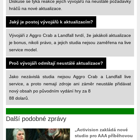
Diskuse se týká reakce jejích vývojářů na neustálé požadavky
hráčů na nové aktualizace.
Jaký je postoj vývojářů k aktualizacím?
Vývojáři z Aggro Crab a Landfall tvrdí, že jakákoli aktualizace
je bonus, nikoli právo, a jejich studia nejsou zaměřena na live
service model.
Proč vývojáři odmítají neustálé aktualizace?
Jako nezávislá studia nejsou Aggro Crab a Landfall live
service, a proto nemají zdroje ani záměr neustále přidávat
nový obsah po původním vydání hry za 8
88 dolarů.
Další podobné zprávy
„Activision zakládá nové
studio pro AAA příběhovou