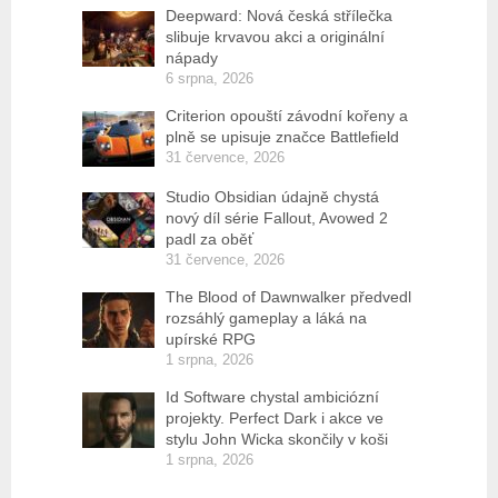
Deepward: Nová česká střílečka
slibuje krvavou akci a originální
nápady
6 srpna, 2026
Criterion opouští závodní kořeny a
plně se upisuje značce Battlefield
31 července, 2026
Studio Obsidian údajně chystá
nový díl série Fallout, Avowed 2
padl za oběť
31 července, 2026
The Blood of Dawnwalker předvedl
rozsáhlý gameplay a láká na
upírské RPG
1 srpna, 2026
Id Software chystal ambiciózní
projekty. Perfect Dark i akce ve
stylu John Wicka skončily v koši
1 srpna, 2026