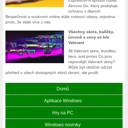
ExpressVPN spouští router
Aircove Go, který poskytuje
ochranu v dlaních
Bezpečnost a soukromí online stále rostoucí obavy, zejména
proto, že stále více z nás
Všechny skins, balíčky,
úrovně a ceny ve hře
Valorant
All Valorant skins, bundles,
tiers, and prices Co jsou
nejnovější Valorant skiny?
Může být obtížné udržet
přehled o všech dostupných skinů zbraní, ale prošli
Domů
Aplikace Windows
Hry na PC
Windows novinky