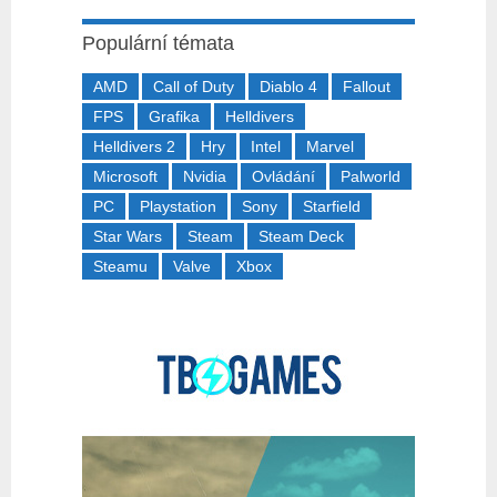
Populární témata
AMD
Call of Duty
Diablo 4
Fallout
FPS
Grafika
Helldivers
Helldivers 2
Hry
Intel
Marvel
Microsoft
Nvidia
Ovládání
Palworld
PC
Playstation
Sony
Starfield
Star Wars
Steam
Steam Deck
Steamu
Valve
Xbox