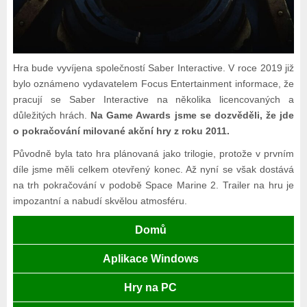
Hra bude vyvíjena společností Saber Interactive. V roce 2019 již
bylo oznámeno vydavatelem Focus Entertainment informace, že
pracují se Saber Interactive na několika licencovaných a
důležitých hrách.
Na Game Awards jsme se dozvěděli, že jde
o pokračování milované akční hry z roku 2011.
Původně byla tato hra plánovaná jako trilogie, protože v prvním
díle jsme měli celkem otevřený konec. Až nyní se však dostává
na trh pokračování v podobě Space Marine 2. Trailer na hru je
impozantní a nabudí skvělou atmosféru.
Domů
Aplikace Windows
Hry na PC