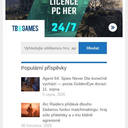
Populární příspěvky
Agent 64: Spies Never Die konečně
vychází — pocta GoldenEye dorazí
11. srpna
5 srpna, 2026
Arc Raiders přidává dlouho
žádanou funkci matchmakingu: hraj
sólo přátelsky a v triu klidně
agresivně
30 července, 2026