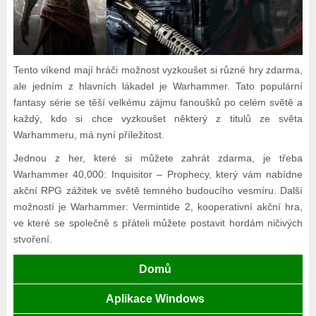
Tento víkend mají hráči možnost vyzkoušet si různé hry zdarma,
ale jedním z hlavních lákadel je Warhammer. Tato populární
fantasy série se těší velkému zájmu fanoušků po celém světě a
každý, kdo si chce vyzkoušet některý z titulů ze světa
Warhammeru, má nyní příležitost.
Jednou z her, které si můžete zahrát zdarma, je třeba
Warhammer 40,000: Inquisitor – Prophecy, který vám nabídne
akční RPG zážitek ve světě temného budoucího vesmíru. Další
možností je Warhammer: Vermintide 2, kooperativní akční hra,
ve které se společně s přáteli můžete postavit hordám ničivých
stvoření.
Domů
Aplikace Windows