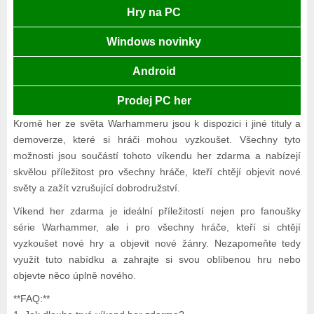
Hry na PC
Windows novinky
Android
Prodej PC her
Kromě her ze světa Warhammeru jsou k dispozici i jiné tituly a
demoverze, které si hráči mohou vyzkoušet. Všechny tyto
možnosti jsou součástí tohoto víkendu her zdarma a nabízejí
skvělou příležitost pro všechny hráče, kteří chtějí objevit nové
světy a zažít vzrušující dobrodružství.
Víkend her zdarma je ideální příležitostí nejen pro fanoušky
série Warhammer, ale i pro všechny hráče, kteří si chtějí
vyzkoušet nové hry a objevit nové žánry. Nezapomeňte tedy
využít tuto nabídku a zahrajte si svou oblíbenou hru nebo
objevte něco úplně nového.
**FAQ:**