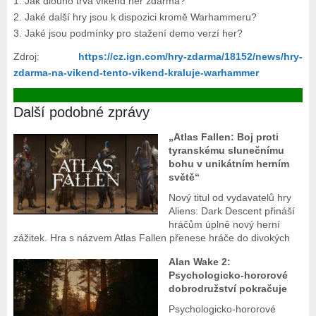
1. Jak dlouho trvá víkend her zdarma?
2. Jaké další hry jsou k dispozici kromě Warhammeru?
3. Jaké jsou podmínky pro stažení demo verzí her?
Zdroj:
https://cz.ign.com/hry-zdarma/18152/news/hry-
zdarma-na-vikend-tento-vikend-kraluje-warhammer
Další podobné zprávy
„Atlas Fallen: Boj proti
tyranskému slunečnímu
bohu v unikátním herním
světě“
Nový titul od vydavatelů hry
Aliens: Dark Descent přináší
hráčům úplně nový herní
zážitek. Hra s názvem Atlas Fallen přenese hráče do divokých
Alan Wake 2:
Psychologicko-hororové
dobrodružství pokračuje
Psychologicko-hororové