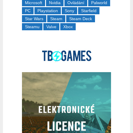
Microsoft
Nvidia
Ovládání
Palworld
PC
Playstation
Sony
Starfield
Star Wars
Steam
Steam Deck
Steamu
Valve
Xbox