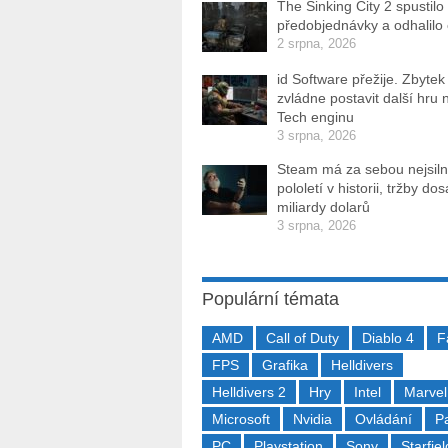
The Sinking City 2 spustilo
předobjednávky a odhalilo
2 srpna, 2026
id Software přežije. Zbytek
zvládne postavit další hru 
Tech enginu
3 srpna, 2026
Steam má za sebou nejsiln
pololetí v historii, tržby do
miliardy dolarů
3 srpna, 2026
Populární témata
AMD
Call of Duty
Diablo 4
F
FPS
Grafika
Helldivers
Helldivers 2
Hry
Intel
Marvel
Microsoft
Nvidia
Ovládání
P
PC
Playstation
Sony
Starfiel