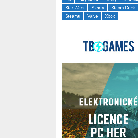
Star Wars
Steam
Steam Deck
Steamu
Valve
Xbox