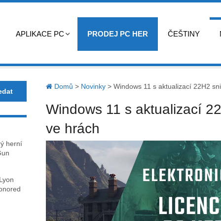
APLIKACE PC
PRODEJ PC HER
ČEŠTINY
Domů
>
Novinky
>
Windows 11 s aktualizací 22H2 sni
Windows 11 s aktualizací 2
ve hrách
rý herní
Gun
 Lyon
honored