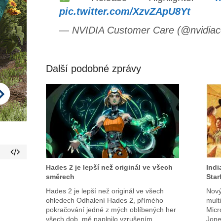
pic.twitter.com/XzvZApU8Yt
— NVIDIA Customer Care (@nvidia
Další podobné zprávy
Hades 2 je lepší než originál ve všech
Indi
směrech
Star
Hades 2 je lepší než originál ve všech
Nový
ohledech Odhalení Hades 2, přímého
multi
pokračování jedné z mých oblíbených her
Micr
všech dob, mě naplnilo vzrušením,
Jone