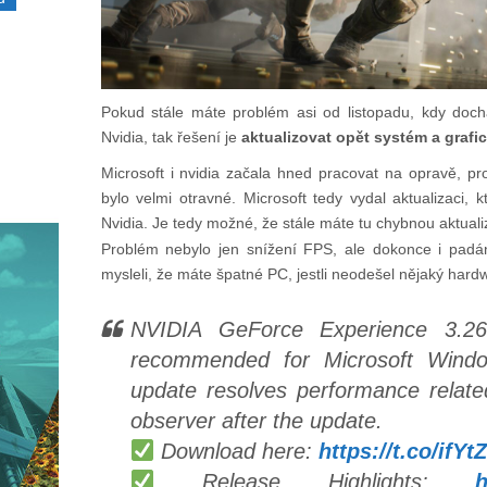
Pokud stále máte problém asi od listopadu, kdy doch
Nvidia, tak řešení je
aktualizovat opět systém a grafi
Microsoft i nvidia začala hned pracovat na opravě, p
bylo velmi otravné. Microsoft tedy vydal aktualizaci, 
Nvidia. Je tedy možné, že stále máte tu chybnou aktuali
Problém nebylo jen snížení FPS, ale dokonce i padán
mysleli, že máte špatné PC, jestli neodešel nějaký hard
NVIDIA GeForce Experience 3.26
recommended for Microsoft Wind
update resolves performance relat
observer after the update.
Download here:
https://t.co/ifY
Release Highlights: