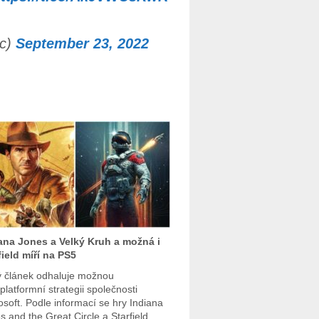
cc)
September 23, 2022
ana Jones a Velký Kruh a možná i
field míří na PS5
 článek odhaluje možnou
platformní strategii společnosti
osoft. Podle informací se hry Indiana
s and the Great Circle a Starfield