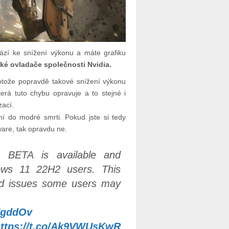
ází ke snížení výkonu a máte grafiku
cké ovladače společnosti Nvidia.
rotože popravdě takové snížení výkonu
která tuto chybu opravuje a to stejné i
zací.
í do modré smrti. Pokud jste si tedy
ware, tak opravdu ne.
 BETA is available and
ows 11 22H2 users. This
ed issues some users may
tZgddOv
https://t.co/Ak9VWUsKwR