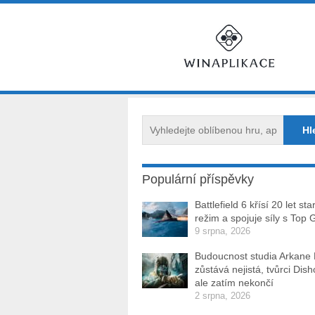
Populární příspěvky
Battlefield 6 křísí 20 let sta
režim a spojuje síly s Top 
9 srpna, 2026
Budoucnost studia Arkane
zůstává nejistá, tvůrci Dis
ale zatím nekončí
2 srpna, 2026