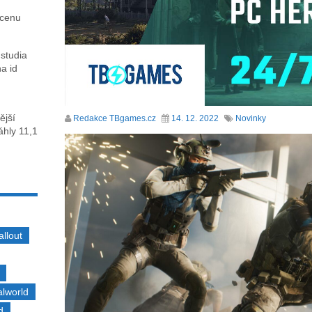
 cenu
 studia
na id
ější
Redakce TBgames.cz
14. 12. 2022
Novinky
sáhly 11,1
allout
alworld
d