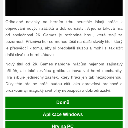
Odhalené novinky na herním trhu neustále lákají hráče k
objevování nových zážitků a dobrodružství. A jedna taková hra
od společnosti 2K Games je rozhodně hrou, která stojí za
pozornost. Příznivci her se mohou těšit na další skvělý titul, který
je přesvědčí k tomu, aby si předplatili službu a mohli si tak užít
další skvělou herní zábavu.
Nový titul od 2K Games nabídne hráčům nejenom zajímavý
příběh, ale také skvělou grafiku a inovativní herní mechaniky.
Hra slibuje jedinečný zážitek, který hráči jen tak nezapomenou.
Díky této hře se hráči budou cítit jako opravdoví hrdinové a
prozkoumají magický svět plný nebezpečí a dobrodružství.
Domů
Aplikace Windows
Hry na PC