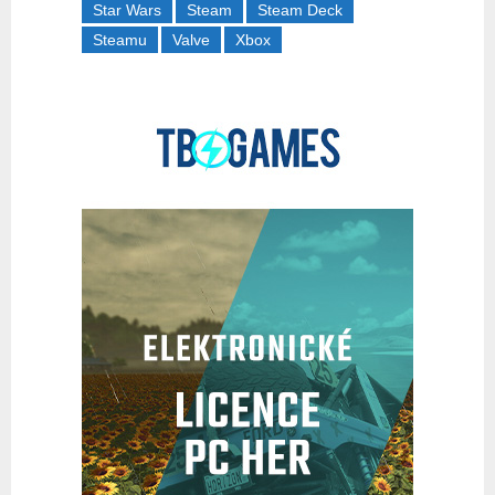
Star Wars
Steam
Steam Deck
Steamu
Valve
Xbox