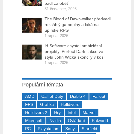
padl za oběť
31 července, 2026
The Blood of Dawnwalker předvedl
rozsáhlý gameplay a láká na
upírské RPG
1 srpna, 2026
Id Software chystal ambiciózní
projekty. Perfect Dark i akce ve
stylu John Wicka skončily v koši
1 srpna, 2026
Populární témata
AMD
Call of Duty
Diablo 4
Fallout
FPS
Grafika
Helldivers
Helldivers 2
Hry
Intel
Marvel
Microsoft
Nvidia
Ovládání
Palworld
PC
Playstation
Sony
Starfield