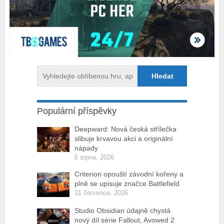
Populární příspěvky
Deepward: Nová česká střílečka
slibuje krvavou akci a originální
nápady
6 srpna, 2026
Criterion opouští závodní kořeny a
plně se upisuje značce Battlefield
31 července, 2026
Studio Obsidian údajně chystá
nový díl série Fallout, Avowed 2