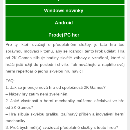
Windows novinky
Android
Prodej PC her
Pro ty, kteří uvažují o předplatném služby, je tato hra tou
správnou motivací k tomu, aby se rozhodli tento krok udělat. Hra
od 2K Games slibuje hodiny skvělé zábavy a vzrušení, které si
hráči jistě užijí do poslední chvíle. Tak neváhejte a naplňte svůj
herní repertoár o jednu skvělou hru navíc!
FAQ:
1. Jak se jmenuje nová hra od společnosti 2K Games?
– Název hry zatím není zveřejněn.
2. Jaké vlastnosti a herní mechaniky můžeme očekávat ve hře
od 2K Games?
– Hra slibuje skvělou grafiku, zajímavý příběh a inovativní herní
mechaniky.
3. Proč bych měl(a) zvažovat předplatné služby s touto hrou?