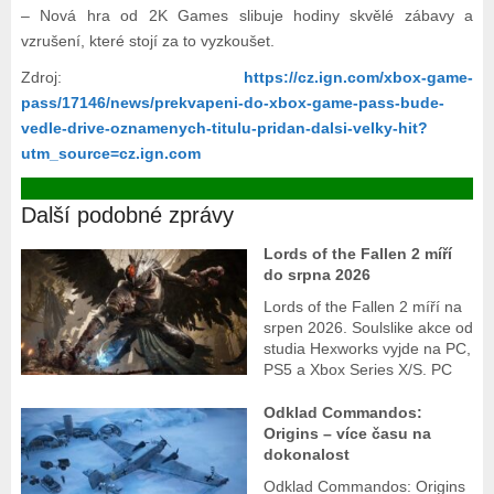
– Nová hra od 2K Games slibuje hodiny skvělé zábavy a
vzrušení, které stojí za to vyzkoušet.
Zdroj:
https://cz.ign.com/xbox-game-
pass/17146/news/prekvapeni-do-xbox-game-pass-bude-
vedle-drive-oznamenych-titulu-pridan-dalsi-velky-hit?
utm_source=cz.ign.com
Další podobné zprávy
Lords of the Fallen 2 míří
do srpna 2026
Lords of the Fallen 2 míří na
srpen 2026. Soulslike akce od
studia Hexworks vyjde na PC,
PS5 a Xbox Series X/S. PC
Odklad Commandos:
Origins – více času na
dokonalost
Odklad Commandos: Origins