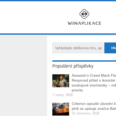
Populární příspěvky
Assassin’s Creed Black Fl
Resynced přišel o ikonické
soubojové mechaniky – měl
prioritu
7 srpna, 2026
Criterion opouští závodní 
plně se upisuje značce Batt
31 července, 2026