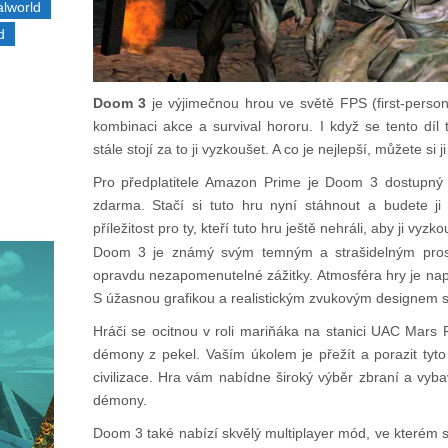
alworld
d
Doom 3
je výjimečnou hrou ve světě FPS (first-person
kombinaci akce a survival hororu. I když se tento díl 
stále stojí za to ji vyzkoušet. A co je nejlepší, můžete si 
Pro předplatitele Amazon Prime je Doom 3 dostupný 
zdarma. Stačí si tuto hru nyní stáhnout a budete ji 
příležitost pro ty, kteří tuto hru ještě nehráli, aby ji vyzk
Doom 3 je známý svým temným a strašidelným prost
opravdu nezapomenutelné zážitky. Atmosféra hry je napr
S úžasnou grafikou a realistickým zvukovým designem se
Hráči se ocitnou v roli mariňáka na stanici UAC Mars 
démony z pekel. Vaším úkolem je přežít a porazit tyto 
civilizace. Hra vám nabídne široký výběr zbraní a vyba
démony.
Doom 3 také nabízí skvělý multiplayer mód, ve kterém s