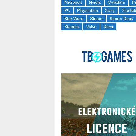
Microsoft
Nvidia
Ovládání
P
PC
Playstation
Sony
Starfiel
Star Wars
Steam
Steam Deck
Steamu
Valve
Xbox