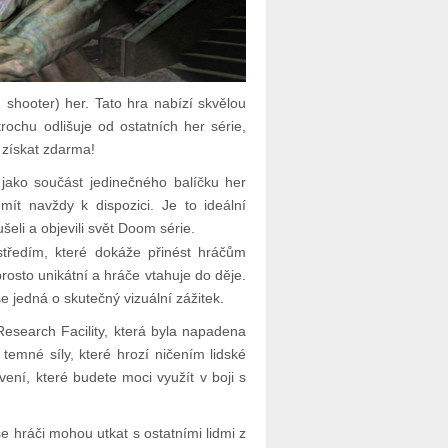
 shooter) her. Tato hra nabízí skvělou
trochu odlišuje od ostatních her série,
ji získat zdarma!
jako součást jedinečného balíčku her
mít navždy k dispozici. Je to ideální
oušeli a objevili svět Doom série.
ředím, které dokáže přinést hráčům
osto unikátní a hráče vtahuje do děje.
 jedná o skutečný vizuální zážitek.
Research Facility, která byla napadena
temné síly, které hrozí ničením lidské
vení, které budete moci využít v boji s
e hráči mohou utkat s ostatními lidmi z