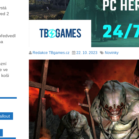
ystá
wed 2
předvedl
na
Redakce TBgames.cz
22. 10. 2023
Novinky
ózní
ce ve
 koši
allout