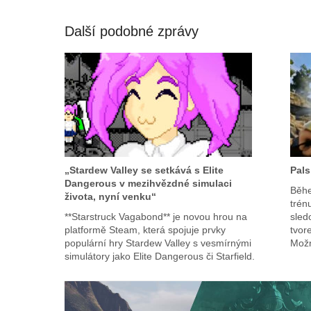
Další podobné zprávy
„Stardew Valley se setkává s Elite
Pals
Dangerous v mezihvězdné simulaci
Běhe
života, nyní venku“
trén
**Starstruck Vagabond** je novou hrou na
sled
platformě Steam, která spojuje prvky
tvor
populární hry Stardew Valley s vesmírnými
Mož
simulátory jako Elite Dangerous či Starfield.