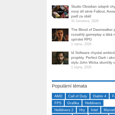
Studio Obsidian údajně ch
nový díl série Fallout, Avo
padl za oběť
31 července, 2026
The Blood of Dawnwalker 
rozsáhlý gameplay a láká 
upírské RPG
1 srpna, 2026
Id Software chystal ambici
projekty. Perfect Dark i ak
stylu John Wicka skončily v
1 srpna, 2026
Populární témata
AMD
Call of Duty
Diablo 4
F
FPS
Grafika
Helldivers
Helldivers 2
Hry
Intel
Marvel