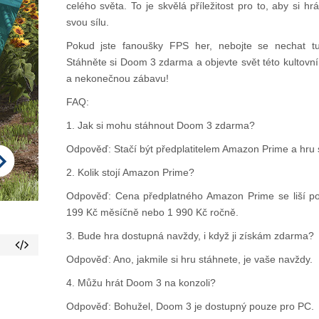
celého světa. To je skvělá příležitost pro to, aby si hr
svou sílu.
Pokud jste fanoušky FPS her, nebojte se nechat tut
Stáhněte si Doom 3 zdarma a objevte svět této kultovní 
a nekonečnou zábavu!
FAQ:
1. Jak si mohu stáhnout Doom 3 zdarma?
Odpověď: Stačí být předplatitelem Amazon Prime a hru 
2. Kolik stojí Amazon Prime?
Odpověď: Cena předplatného Amazon Prime se liší po
199 Kč měsíčně nebo 1 990 Kč ročně.
3. Bude hra dostupná navždy, i když ji získám zdarma?
Odpověď: Ano, jakmile si hru stáhnete, je vaše navždy.
4. Můžu hrát Doom 3 na konzoli?
Odpověď: Bohužel, Doom 3 je dostupný pouze pro PC.