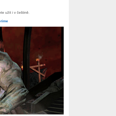
e užít i v češtině.
rime