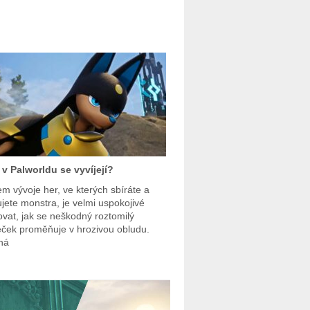
 v Palworldu se vyvíjejí?
m vývoje her, ve kterých sbíráte a
ujete monstra, je velmi uspokojivé
ovat, jak se neškodný roztomilý
eček proměňuje v hrozivou obludu.
ná