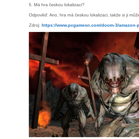
5. Má hra českou lokalizaci?
Odpověď: Ano, hra má českou lokalizaci, takže si ji můžet
Zdroj:
https://www.pcgamesn.com/doom-3/amazon-p