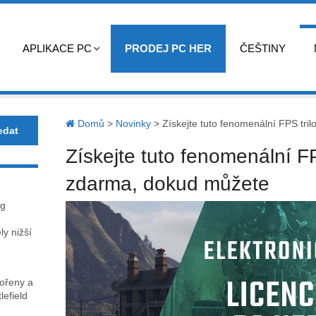
APLIKACE PC
PRODEJ PC HER
ČEŠTINY
Domů
>
Novinky
>
Získejte tuto fenomenální FPS tri
Získejte tuto fenomenální FP
zdarma, dokud můžete
ag
y nižší
kořeny a
lefield