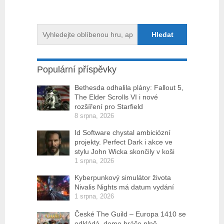
Populární příspěvky
Bethesda odhalila plány: Fallout 5,
The Elder Scrolls VI i nové
rozšíření pro Starfield
8 srpna, 2026
Id Software chystal ambiciózní
projekty. Perfect Dark i akce ve
stylu John Wicka skončily v koši
1 srpna, 2026
Kyberpunkový simulátor života
Nivalis Nights má datum vydání
1 srpna, 2026
České The Guild – Europa 1410 se
odkládá, demo hráče plně