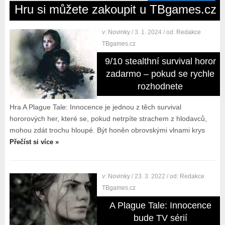
Hru si můžete zakoupit u TBgames.cz
v:
Novinky
/ 3. 1. 2024
/ od:
Redakce
TBgames.cz
9/10 stealthní survival horor
zadarmo – pokud se rychle
rozhodnete
Hra A Plague Tale: Innocence je jednou z těch survival
hororových her, které se, pokud netrpíte strachem z hlodavců,
mohou zdát trochu hloupé. Být honěn obrovskými vlnami krys
Přečíst si více »
v:
Novinky
/ 23. 3. 2022
/ od:
Redakce
TBgames.cz
A Plague Tale: Innocence
bude TV sérií