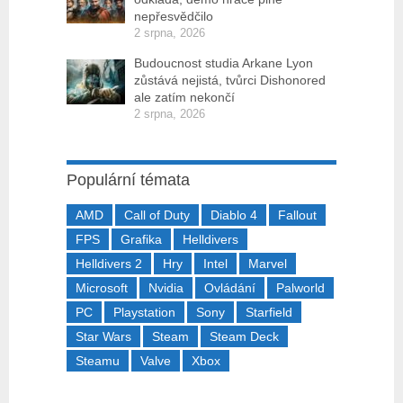
nepřesvědčilo
2 srpna, 2026
Budoucnost studia Arkane Lyon
zůstává nejistá, tvůrci Dishonored
ale zatím nekončí
2 srpna, 2026
Populární témata
AMD
Call of Duty
Diablo 4
Fallout
FPS
Grafika
Helldivers
Helldivers 2
Hry
Intel
Marvel
Microsoft
Nvidia
Ovládání
Palworld
PC
Playstation
Sony
Starfield
Star Wars
Steam
Steam Deck
Steamu
Valve
Xbox