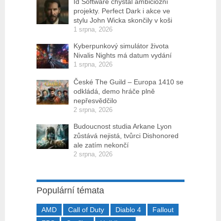
Id Software chystal ambiciózní
projekty. Perfect Dark i akce ve
stylu John Wicka skončily v koši
1 srpna, 2026
Kyberpunkový simulátor života
Nivalis Nights má datum vydání
1 srpna, 2026
České The Guild – Europa 1410 se
odkládá, demo hráče plně
nepřesvědčilo
2 srpna, 2026
Budoucnost studia Arkane Lyon
zůstává nejistá, tvůrci Dishonored
ale zatím nekončí
2 srpna, 2026
Populární témata
AMD
Call of Duty
Diablo 4
Fallout