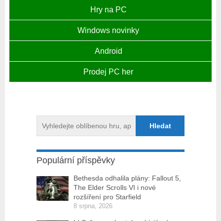
Hry na PC
Windows novinky
Android
Prodej PC her
Populární příspěvky
Bethesda odhalila plány: Fallout 5,
The Elder Scrolls VI i nové
rozšíření pro Starfield
8 srpna, 2026