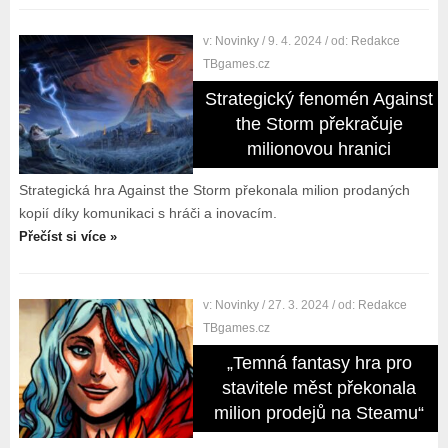
v:
Novinky
/ 9. 4. 2024
/ od:
Redakce
TBgames.cz
Strategický fenomén Against
the Storm překračuje
milionovou hranici
Strategická hra Against the Storm překonala milion prodaných
kopií díky komunikaci s hráči a inovacím.
Přečíst si více »
v:
Novinky
/ 27. 3. 2024
/ od:
Redakce
TBgames.cz
„Temná fantasy hra pro
stavitele měst překonala
milion prodejů na Steamu“