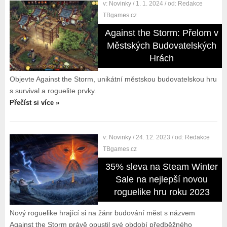
v:
Novinky
/ 1. 1. 2024
/ od:
Redakce
TBgames.cz
Against the Storm: Přelom v
Městských Budovatelských
Hrách
Objevte Against the Storm, unikátní městskou budovatelskou hru
s survival a roguelite prvky.
Přečíst si více »
v:
Novinky
/ 24. 12. 2023
/ od:
Redakce
TBgames.cz
35% sleva na Steam Winter
Sale na nejlepší novou
roguelike hru roku 2023
Nový roguelike hrající si na žánr budování měst s názvem
Against the Storm právě opustil své období předběžného