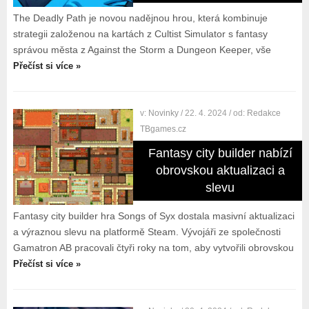
The Deadly Path je novou nadějnou hrou, která kombinuje
strategii založenou na kartách z Cultist Simulator s fantasy
správou města z Against the Storm a Dungeon Keeper, vše
Přečíst si více »
v:
Novinky
/ 22. 4. 2024
/ od:
Redakce
TBgames.cz
Fantasy city builder nabízí
obrovskou aktualizaci a
slevu
Fantasy city builder hra Songs of Syx dostala masivní aktualizaci
a výraznou slevu na platformě Steam. Vývojáři ze společnosti
Gamatron AB pracovali čtyři roky na tom, aby vytvořili obrovskou
Přečíst si více »