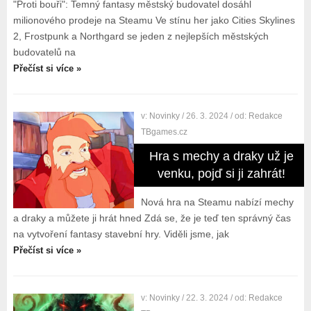
"Proti bouři": Temný fantasy městský budovatel dosáhl
milionového prodeje na Steamu Ve stínu her jako Cities Skylines
2, Frostpunk a Northgard se jeden z nejlepších městských
budovatelů na
Přečíst si více »
v:
Novinky
/ 26. 3. 2024
/ od:
Redakce
TBgames.cz
Hra s mechy a draky už je
venku, pojď si ji zahrát!
Nová hra na Steamu nabízí mechy
a draky a můžete ji hrát hned Zdá se, že je teď ten správný čas
na vytvoření fantasy stavební hry. Viděli jsme, jak
Přečíst si více »
v:
Novinky
/ 22. 3. 2024
/ od:
Redakce