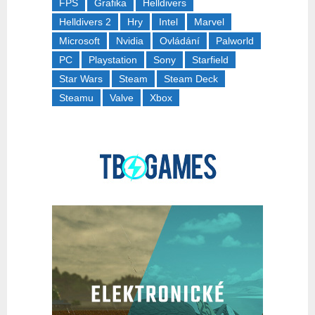
FPS
Grafika
Helldivers
Helldivers 2
Hry
Intel
Marvel
Microsoft
Nvidia
Ovládání
Palworld
PC
Playstation
Sony
Starfield
Star Wars
Steam
Steam Deck
Steamu
Valve
Xbox