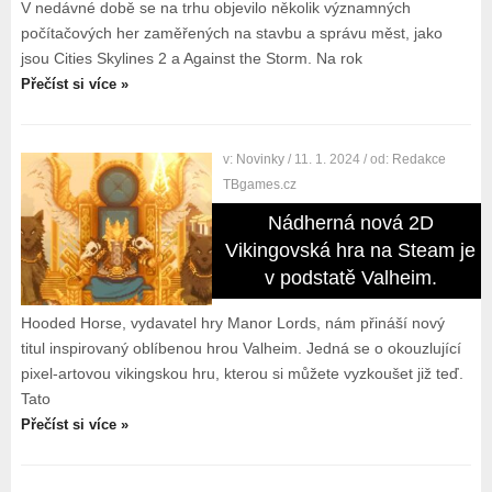
V nedávné době se na trhu objevilo několik významných
počítačových her zaměřených na stavbu a správu měst, jako
jsou Cities Skylines 2 a Against the Storm. Na rok
Přečíst si více »
v:
Novinky
/ 11. 1. 2024
/ od:
Redakce
TBgames.cz
Nádherná nová 2D
Vikingovská hra na Steam je
v podstatě Valheim.
Hooded Horse, vydavatel hry Manor Lords, nám přináší nový
titul inspirovaný oblíbenou hrou Valheim. Jedná se o okouzlující
pixel-artovou vikingskou hru, kterou si můžete vyzkoušet již teď.
Tato
Přečíst si více »