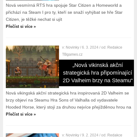
Nová vesmírná RTS hra spojuje Star Citizen a Homeworld a
přichází na Steam I pro ty, kteří se snaží vyhýbat se hře Star
Citizen, je těžké nechat si ujít
Přečíst si více »
v:
Novinky
/ 6. 3. 2024
/ od:
Redakce
TBgames.cz
„Nová vikinská akční
strategická hra připomínající
2D Valheim brzy na Steamu“
Nová vikingská akční strategická hra inspirovaná 2D Valheim se
brzy objeví na Steamu Hra Sons of Valhalla od vydavatele
Hooded Horse, který stojí za druhou nejvíce přejížděnou hrou na
Přečíst si více »
v:
Novinky
/ 9. 2. 2024
/ od:
Redakce