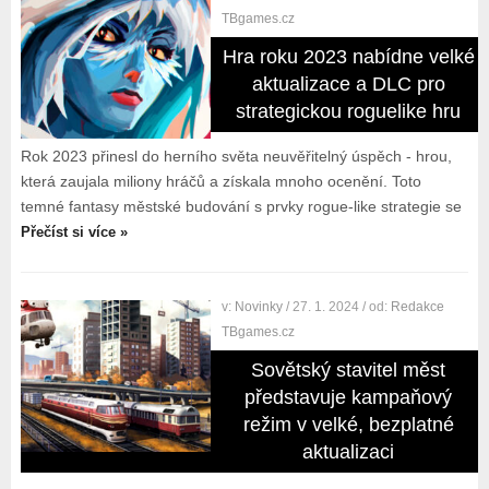
TBgames.cz
Hra roku 2023 nabídne velké
aktualizace a DLC pro
strategickou roguelike hru
Rok 2023 přinesl do herního světa neuvěřitelný úspěch - hrou,
která zaujala miliony hráčů a získala mnoho ocenění. Toto
temné fantasy městské budování s prvky rogue-like strategie se
Přečíst si více »
v:
Novinky
/ 27. 1. 2024
/ od:
Redakce
TBgames.cz
Sovětský stavitel měst
představuje kampaňový
režim v velké, bezplatné
aktualizaci