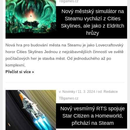
TBgames.cz
Nový městský simulátor na
Steamu vychází z Cities
Skylines, ale jako z Eldritch
hrůzy
Nová hra pro budování města na Steamu je jako Lovecraftovský
horor Cities Skylines Jednou z nejzábavnějších činností ve světě
počítačových her je stavba měst. Od jednoduchého až po
komplexní,
Přečíst si více »
v:
Novinky
/ 11. 3. 2024
/ od:
Redakce
TBgames.cz
Nový vesmírný RTS spojuje
Star Citizen a Homeworld,
přichází na Steam