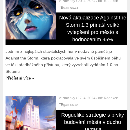
v:
Novinky
/ 20. 4. 2024
/ od:
Redakce
TBgames.cz
Nová aktualizace Against the
Storm 1.3 přináší velké
vylepšení pro město s
hodnocením 95%
Jedním z nejlepších stavitelských her v nedávné paměti je
Against the Storm, která pokračovala ve svém úspěšném běhu
ve fázi předběžného přístupu, který vyvrcholil vydáním 1.0 na
Steamu
Přečíst si více »
v:
Novinky
/ 17. 4. 2024
/ od:
Redakce
TBgames.cz
Roguelike strategie s prvky
budování města v duchu
Terraria