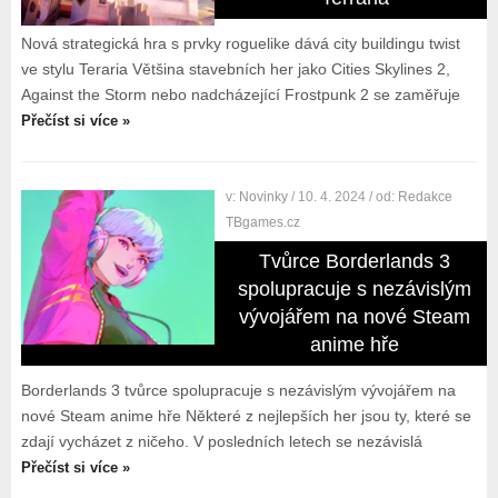
Nová strategická hra s prvky roguelike dává city buildingu twist
ve stylu Teraria Většina stavebních her jako Cities Skylines 2,
Against the Storm nebo nadcházející Frostpunk 2 se zaměřuje
Přečíst si více »
v:
Novinky
/ 10. 4. 2024
/ od:
Redakce
TBgames.cz
Tvůrce Borderlands 3
spolupracuje s nezávislým
vývojářem na nové Steam
anime hře
Borderlands 3 tvůrce spolupracuje s nezávislým vývojářem na
nové Steam anime hře Některé z nejlepších her jsou ty, které se
zdají vycházet z ničeho. V posledních letech se nezávislá
Přečíst si více »