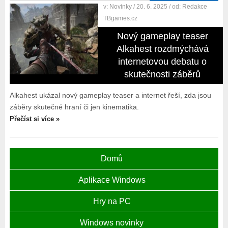
v:
Novinky
/ 20. 6. 2025
/ od:
Redakce
TBgames.cz
Nový gameplay teaser
Alkahest rozdmýchává
internetovou debatu o
skutečnosti záběrů
Alkahest ukázal nový gameplay teaser a internet řeší, zda jsou
záběry skutečné hraní či jen kinematika.
Přečíst si více »
Domů
Aplikace Windows
Hry na PC
Windows novinky