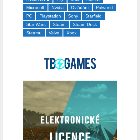
Microsoft
Nvidia
Ovládání
Palworld
PC
Playstation
Sony
Starfield
Star Wars
Steam
Steam Deck
Steamu
Valve
Xbox