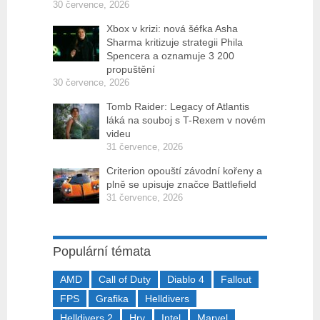
30 července, 2026
Xbox v krizi: nová šéfka Asha
Sharma kritizuje strategii Phila
Spencera a oznamuje 3 200
propuštění
30 července, 2026
Tomb Raider: Legacy of Atlantis
láká na souboj s T-Rexem v novém
videu
31 července, 2026
Criterion opouští závodní kořeny a
plně se upisuje značce Battlefield
31 července, 2026
Populární témata
AMD
Call of Duty
Diablo 4
Fallout
FPS
Grafika
Helldivers
Helldivers 2
Hry
Intel
Marvel