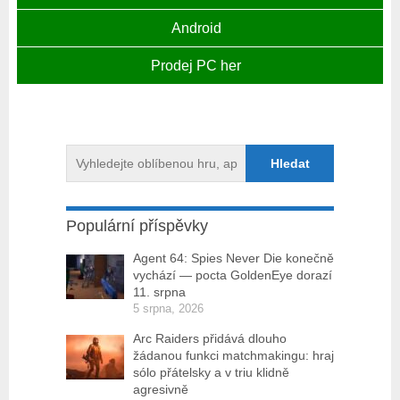
Android
Prodej PC her
Populární příspěvky
Agent 64: Spies Never Die konečně
vychází — pocta GoldenEye dorazí
11. srpna
5 srpna, 2026
Arc Raiders přidává dlouho
žádanou funkci matchmakingu: hraj
sólo přátelsky a v triu klidně
agresivně