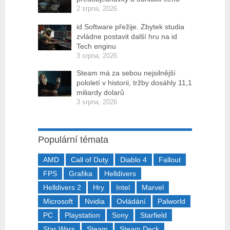
2 srpna, 2026
id Software přežije. Zbytek studia
zvládne postavit další hru na id
Tech enginu
3 srpna, 2026
Steam má za sebou nejsilnější
pololetí v historii, tržby dosáhly 11,1
miliardy dolarů
3 srpna, 2026
Populární témata
AMD
Call of Duty
Diablo 4
Fallout
FPS
Grafika
Helldivers
Helldivers 2
Hry
Intel
Marvel
Microsoft
Nvidia
Ovládání
Palworld
PC
Playstation
Sony
Starfield
Star Wars
Steam
Steam Deck