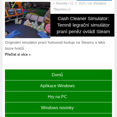
v:
Novinky
/ 12. 5. 2025
/ od:
Redakce
TBgames.cz
Cash Cleaner Simulator:
Temně legrační simulátor
praní peněz ovládl Steam
Originální simulátor praní hotovosti boduje na Steamu a láká
tisíce hráčů.
Přečíst si více »
Domů
Aplikace Windows
Hry na PC
Windows novinky