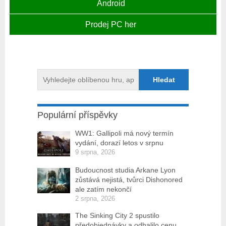
Android
Prodej PC her
Populární příspěvky
WW1: Gallipoli má nový termín
vydání, dorazí letos v srpnu
9 srpna, 2026
Budoucnost studia Arkane Lyon
zůstává nejistá, tvůrci Dishonored
ale zatím nekončí
2 srpna, 2026
The Sinking City 2 spustilo
předobjednávky a odhalilo cenu