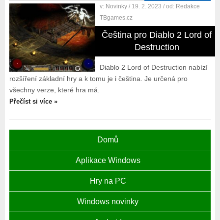
v:
Novinky
/ 19. 2. 2023
/ od:
Redakce
TBgames.cz
Čeština pro Diablo 2 Lord of
Destruction
Diablo 2 Lord of Destruction nabízí
rozšíření základní hry a k tomu je i čeština. Je určená pro
všechny verze, které hra má.
Přečíst si více »
Domů
Aplikace Windows
Hry na PC
Windows novinky