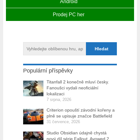
Android
Prodej PC her
Populární příspěvky
Titanfall 2 konečně mluví česky.
Fanoušci vydali neoficiální
lokalizaci
7 srpna, 2026
Criterion opouští závodní kořeny a
plně se upisuje značce Battlefield
31 července, 2026
Studio Obsidian údajně chystá
nový díl série Fallout, Avowed 2