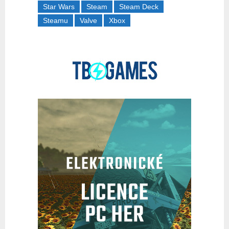
Star Wars
Steam
Steam Deck
Steamu
Valve
Xbox