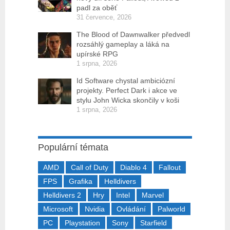
padl za oběť
31 července, 2026
The Blood of Dawnwalker předvedl
rozsáhlý gameplay a láká na
upírské RPG
1 srpna, 2026
Id Software chystal ambiciózní
projekty. Perfect Dark i akce ve
stylu John Wicka skončily v koši
1 srpna, 2026
Populární témata
AMD
Call of Duty
Diablo 4
Fallout
FPS
Grafika
Helldivers
Helldivers 2
Hry
Intel
Marvel
Microsoft
Nvidia
Ovládání
Palworld
PC
Playstation
Sony
Starfield