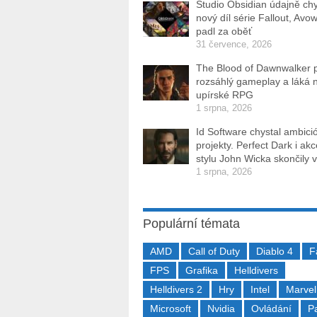
Studio Obsidian údajně ch
nový díl série Fallout, Avo
padl za oběť
31 července, 2026
The Blood of Dawnwalker 
rozsáhlý gameplay a láká 
upírské RPG
1 srpna, 2026
Id Software chystal ambici
projekty. Perfect Dark i ak
stylu John Wicka skončily v
1 srpna, 2026
Populární témata
AMD
Call of Duty
Diablo 4
F
FPS
Grafika
Helldivers
Helldivers 2
Hry
Intel
Marvel
Microsoft
Nvidia
Ovládání
P