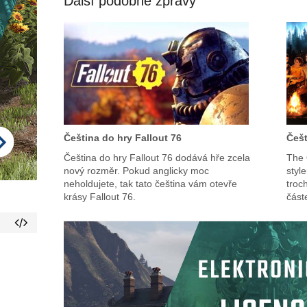
Další podobné zprávy
Čeština do hry Fallout 76
Češt
Čeština do hry Fallout 76 dodává hře zcela
The 
nový rozměr. Pokud anglicky moc
styl
neholdujete, tak tato čeština vám otevře
troch
krásy Fallout 76.
část