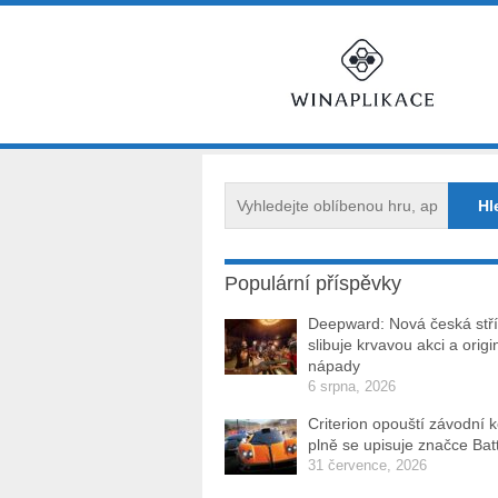
Populární příspěvky
Deepward: Nová česká stří
slibuje krvavou akci a origi
nápady
6 srpna, 2026
Criterion opouští závodní 
plně se upisuje značce Batt
31 července, 2026