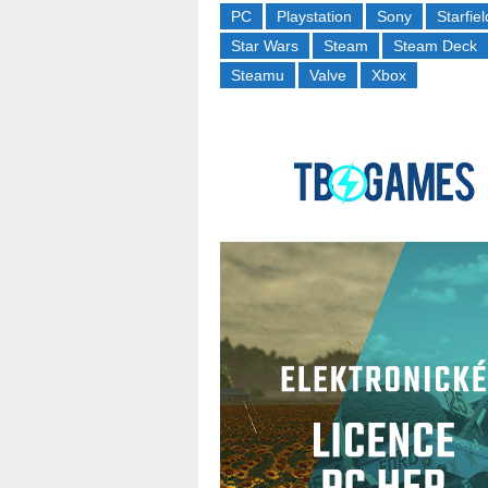
PC
Playstation
Sony
Starfiel
Star Wars
Steam
Steam Deck
Steamu
Valve
Xbox