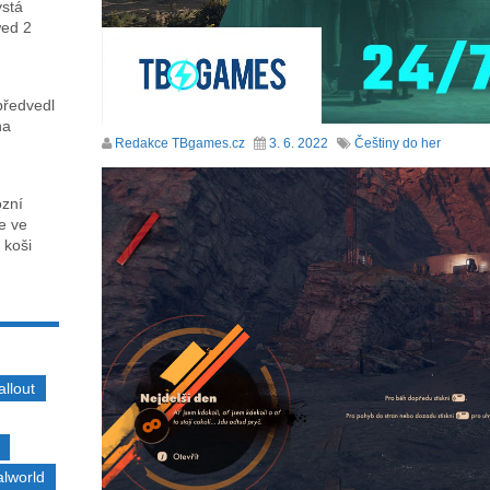
ystá
wed 2
předvedl
na
Redakce TBgames.cz
3. 6. 2022
Češtiny do her
ózní
ce ve
 koši
allout
alworld