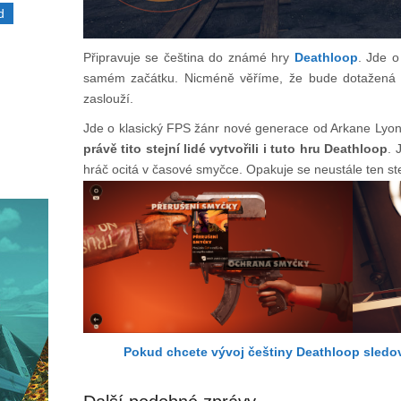
d
Připravuje se čeština do známé hry
Deathloop
. Jde o
samém začátku. Nicméně věříme, že bude dotažená do
zaslouží.
Jde o klasický FPS žánr nové generace od Arkane Lyon.
právě tito stejní lidé vytvořili i tuto hru Deathloop
. 
hráč ocitá v časové smyčce. Opakuje se neustále ten st
Pokud chcete vývoj češtiny Deathloop sledova