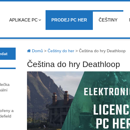
APLIKACE PC
PRODEJ PC HER
ČEŠTINY
Domů
>
Češtiny do her
>
Čeština do hry Deathloop
Čeština do hry Deathloop
lečka
nální
kořeny a
lefield