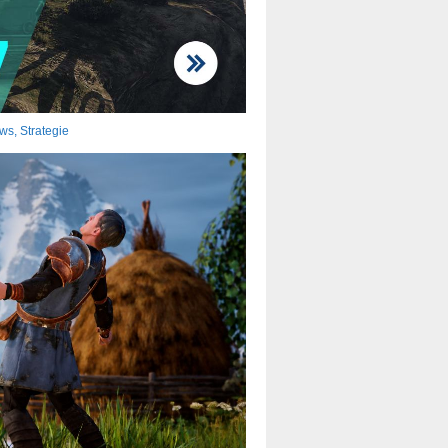
ows
,
Strategie