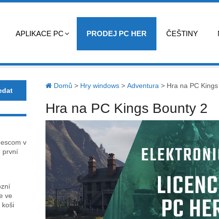
APLIKACE PC
PRODEJ PC HER
ČEŠTINY
Domů
>
Hry windows
>
Adventura
>
Hra na PC Kings
Hra na PC Kings Bounty 2
mescom v
 první
ózní
ce ve
 koši