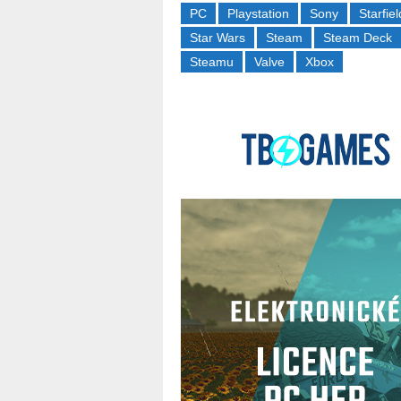
PC
Playstation
Sony
Starfiel
Star Wars
Steam
Steam Deck
Steamu
Valve
Xbox