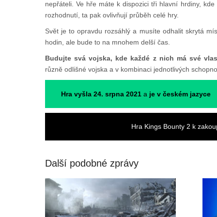
nepřáteli. Ve hře máte k dispozici tři hlavní hrdiny, kd
rozhodnutí, ta pak ovlivňují průběh celé hry.
Svět je to opravdu rozsáhlý a musíte odhalit skrytá mí
hodin, ale bude to na mnohem delší čas.
Budujte svá vojska, kde každé z nich má své vlas
různě odlišné vojska a v kombinaci jednotlivých schopn
Hra vyšla 24. srpna 2021
a
je v českém jazyce
Hra Kings Bounty 2 k zako
Další podobné zprávy