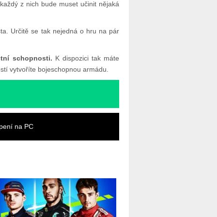
e každý z nich bude muset učinit nějaká
sta. Určitě se tak nejedná o hru na pár
tní schopnosti.
K dispozici tak máte
ostí vytvoříte bojeschopnou armádu.
upení na PC