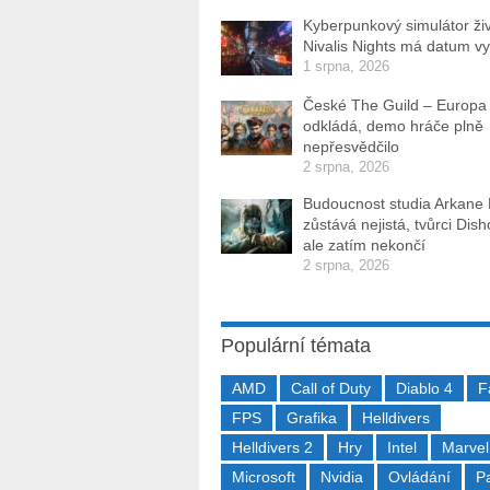
Kyberpunkový simulátor ži
Nivalis Nights má datum v
1 srpna, 2026
České The Guild – Europa
odkládá, demo hráče plně
nepřesvědčilo
2 srpna, 2026
Budoucnost studia Arkane
zůstává nejistá, tvůrci Dis
ale zatím nekončí
2 srpna, 2026
Populární témata
AMD
Call of Duty
Diablo 4
F
FPS
Grafika
Helldivers
Helldivers 2
Hry
Intel
Marvel
Microsoft
Nvidia
Ovládání
P