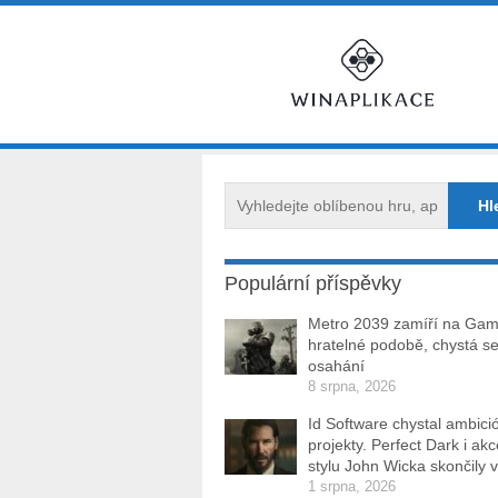
Populární příspěvky
Metro 2039 zamíří na Ga
hratelné podobě, chystá se
osahání
8 srpna, 2026
Id Software chystal ambici
projekty. Perfect Dark i ak
stylu John Wicka skončily v
1 srpna, 2026