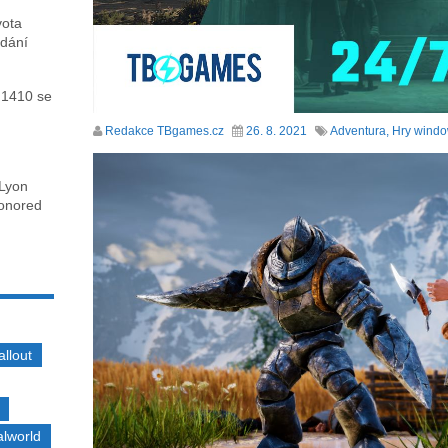
vota
ydání
 1410 se
Redakce TBgames.cz
26. 8. 2021
Adventura
,
Hry wind
 Lyon
honored
allout
alworld