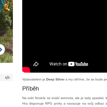
Vydavatelem je
Deep Silver
a my věříme, že se bude jed
Příběh
Na svět Nostrie se snáší temnota, ale je tady spasitel, 
Hra disponuje RPG prvky a navazuje na svůj odkaz s