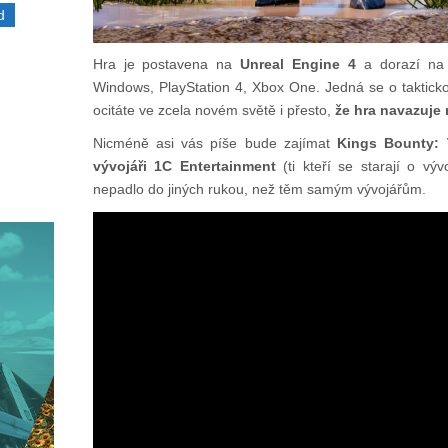
d
Hra je postavena na
Unreal Engine 4
a dorazí na 
Windows, PlayStation 4, Xbox One. Jedná se o taktic
ocitáte ve zcela novém světě i přesto,
že hra navazuje 
Nicméně asi vás píše bude zajímat
Kings Bounty: 
vývojáři 1C Entertainment
(ti kteří se starají o vý
nepadlo do jiných rukou, než těm samým vývojářům.