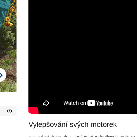
Vylepšování svých motorek
Hra nabízí dokonalé vylepšování jednotlivých motorek.