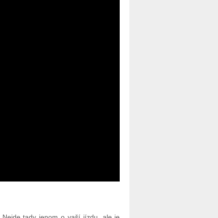
 Nejde tady jenom o vaší jízdu, ale je