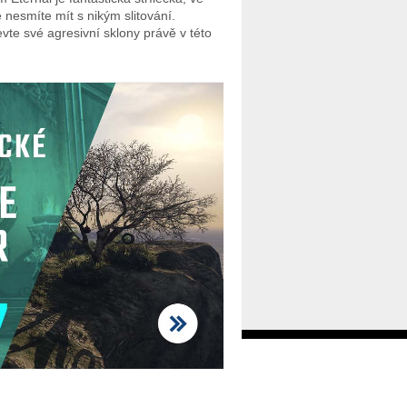
é nesmíte mít s nikým slitování.
evte své agresivní sklony právě v této