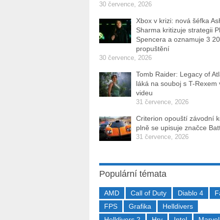
30 července, 2026
Xbox v krizi: nová šéfka As
Sharma kritizuje strategii P
Spencera a oznamuje 3 2
propuštění
30 července, 2026
Tomb Raider: Legacy of Atl
láká na souboj s T-Rexem
videu
31 července, 2026
Criterion opouští závodní 
plně se upisuje značce Batt
31 července, 2026
Populární témata
AMD
Call of Duty
Diablo 4
F
FPS
Grafika
Helldivers
Helldivers 2
Hry
Intel
Marvel