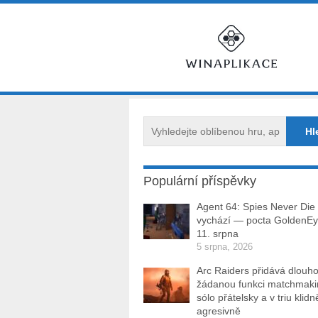
Populární příspěvky
Agent 64: Spies Never Die
vychází — pocta GoldenEy
11. srpna
5 srpna, 2026
Arc Raiders přidává dlouh
žádanou funkci matchmakin
sólo přátelsky a v triu klidn
agresivně