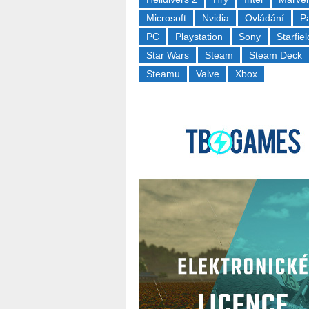
Microsoft
Nvidia
Ovládání
P
PC
Playstation
Sony
Starfiel
Star Wars
Steam
Steam Deck
Steamu
Valve
Xbox