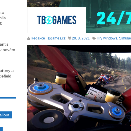
ha
hila
00
Redakce TBgames.cz
20. 8. 2021
Hry windows
,
Simula
antis
 v novém
kořeny a
lefield
allout