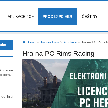
APLIKACE PC
PRODEJ PC HER
ČEŠTINY
Domů
>
Hry windows
>
Simulace
>
Hra na PC Rims R
Hra na PC Rims Racing
 konečně
e dorazí
o
gu: hraj
ě