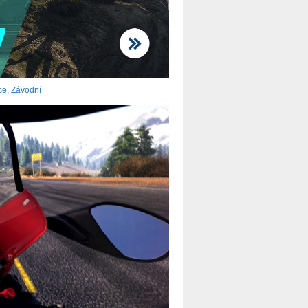
ce
,
Závodní