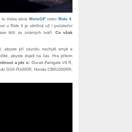
 to třeba série
MotoGP
nebo
Ride 4
.
st u Ride 4 je obtížná už i počáteční
ase těží ze známých tváří.
Co však
í, abyste při závodu nechytli smyk a
žité, abyste dojeli na čas. Hra přitom
ednout a jde o:
Ducati Panigale V4 R,
uzuki GSX-R1000R, Honda CBR1000RR,