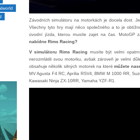
alworld
d
Závodních simulátoru na motorkách je docela dost. Je
Všechny tyto hry mají něco společného a to je obtížno
úvodní jízda, kterou musíte zajet na čas. MotoGP z
nabídne Rims Racing?
V simulátoru Rims Racing
musíte být velmi opatrn
nerozmlátili svou motorku, avšak zároveň je velmi důle
obsahuje několik silných motorek na které
můžete nas
MV Agusta F4 RC, Aprilia RSV4, BMW M 1000 RR, S
Kawasaki Ninja ZX-10RR, Yamaha YZF-R1.