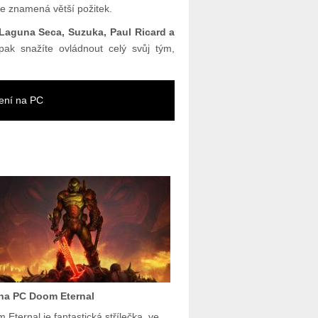
áče znamená větší požitek.
 Laguna Seca, Suzuka, Paul Ricard a
ak snažíte ovládnout celý svůj tým,
ení na PC
na PC Doom Eternal
 Eternal je fantastická střílečka, ve