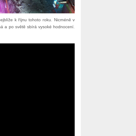
jblíže k říjnu tohoto roku. Nicméně v
ná a po světě sbírá vysoké hodnocení.