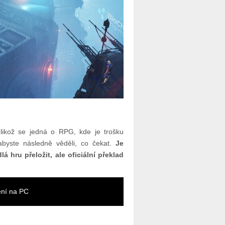
elikož se jedná o RPG, kde je trošku
 abyste následně věděli, co čekat.
Je
hru přeložit, ale oficiální překlad
ení na PC