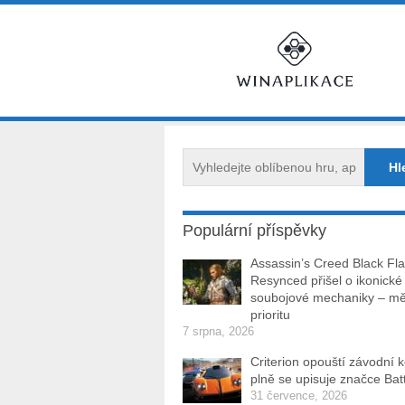
Populární příspěvky
Assassin’s Creed Black Fl
Resynced přišel o ikonické
soubojové mechaniky – měl
prioritu
7 srpna, 2026
Criterion opouští závodní 
plně se upisuje značce Batt
31 července, 2026