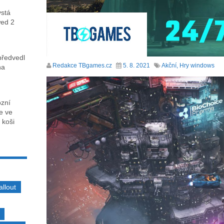
ystá
wed 2
předvedl
Redakce TBgames.cz
5. 8. 2021
Akční
,
Hry windows
na
ózní
ce ve
 koši
allout