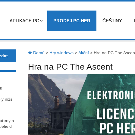
APLIKACE PC
PRODEJ PC HER
ČEŠTINY
Domů
>
Hry windows
>
Akční
>
Hra na PC The Ascen
Hra na PC The Ascent
ag
y nižší
kořeny a
lefield