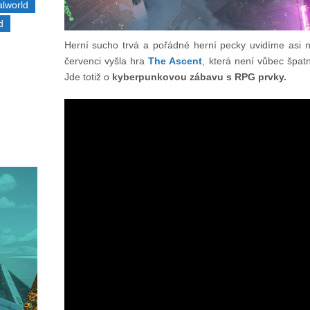
alworld
d
Herní sucho trvá a pořádné herní pecky uvidíme asi ne
červenci vyšla hra
The Ascent
, která není vůbec špat
Jde totiž o
kyberpunkovou zábavu s RPG prvky.