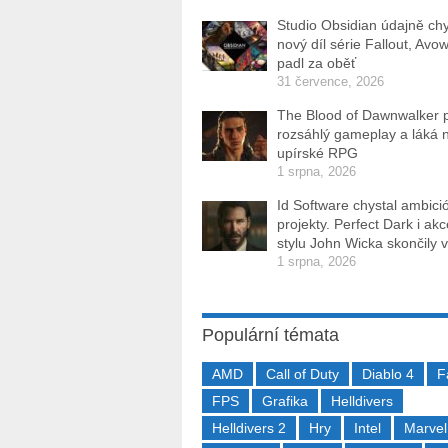
Studio Obsidian údajně ch
nový díl série Fallout, Avo
padl za oběť
31 července, 2026
The Blood of Dawnwalker 
rozsáhlý gameplay a láká 
upírské RPG
1 srpna, 2026
Id Software chystal ambici
projekty. Perfect Dark i ak
stylu John Wicka skončily v
1 srpna, 2026
Populární témata
AMD
Call of Duty
Diablo 4
F
FPS
Grafika
Helldivers
Helldivers 2
Hry
Intel
Marvel