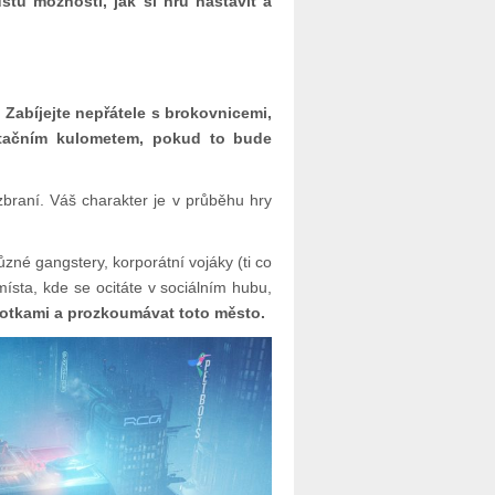
tu možností, jak si hru nastavit a
.
Zabíjejte nepřátele s brokovnicemi,
rotačním kulometem, pokud to bude
braní. Váš charakter je v průběhu hry
zné gangstery, korporátní vojáky (ti co
 místa, kde se ocitáte v sociálním hubu,
otkami a prozkoumávat toto město.