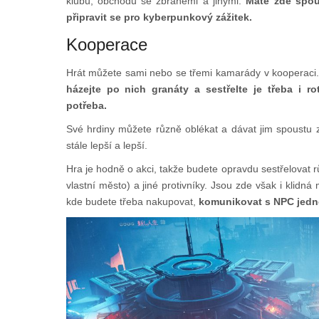
klubu, obchodu se zbraněmi a jinými.
Máte zde spous
připravit se pro kyberpunkový zážitek.
Kooperace
Hrát můžete sami nebo se třemi kamarády v kooperaci
házejte po nich granáty a sestřelte je třeba i 
potřeba.
Své hrdiny můžete různě oblékat a dávat jim spoustu z
stále lepší a lepší.
Hra je hodně o akci, takže budete opravdu sestřelovat rů
vlastní město) a jiné protivníky. Jsou zde však i klidná
kde budete třeba nakupovat,
komunikovat s NPC jedn