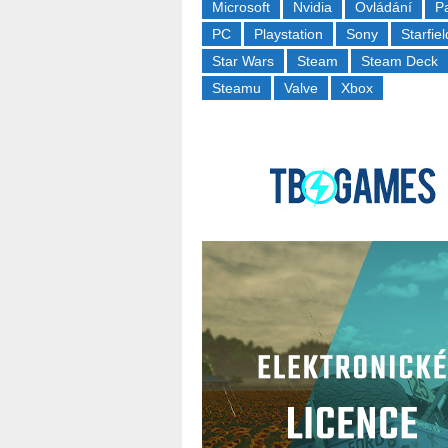
Microsoft
Nvidia
Ovládání
P
PC
Playstation
Sony
Starfiel
Star Wars
Steam
Steam Deck
Steamu
Valve
Xbox