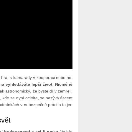
te hrát s kamarády v kooperaci nebo ne.
na vyhledáváte lepší život. Nicméně
e tak astronomický, že byste dřív zemřeli,
o, kde se nyní ocitáte, se nazývá Ascent
odmínkách v nebezpečné práci a to jen
svět
 budoucnosti a sci-fi prvky.
Ve hře