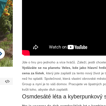
Jde o hru pro jednoho a více hráčů. Záleží, jestli chce
Vydáváte se na planetu Veles, kde jako hlavní hrdi
cena za lístek
, který jste zaplatil za tento nový život j
než ho splatili. Společnost, která vlastní obrovské měst
Group a nyní je to váš domov. Pracujete ve špatných p
kvůli toho, abyste dluh zaplatili.
Osmdesáté léta a kyberpunkový 
Hra je usazena do dob osmdesátých let s kombinací