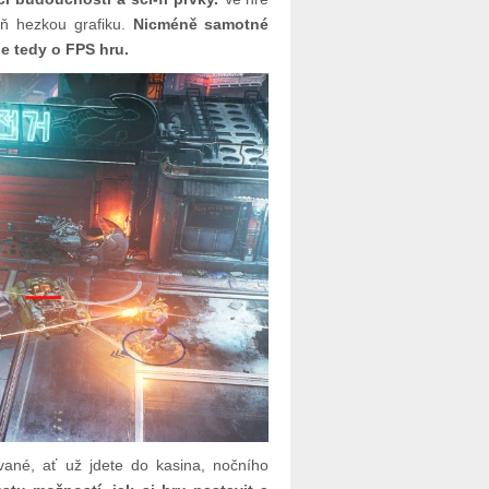
eň hezkou grafiku.
Nicméně samotné
de tedy o FPS hru.
vané, ať už jdete do kasina, nočního