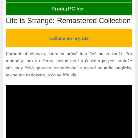
Prodej PC her
Life is Strange: Remastered Collection
Čeština do hry zde
Parádní přiběhovka, která si právě tuto češtinu zaslouží. Pro
mnohé je hra k ničemu, pokud není v českém jazyce, protože
vás tady čeká spousta rozhodování a pokud neumíte anglicky,
tak se ani nedozvíte, o co ve hře jde.