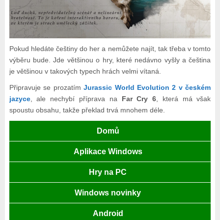
Pokud hledáte češtiny do her a nemůžete najít, tak třeba v tomto
výběru bude. Jde většinou o hry, které nedávno vyšly a čeština
je většinou v takových typech hrách velmi vítaná.
Připravuje se prozatím
Jurassic World Evolution 2
v českém
jazyce
, ale nechybí příprava na
Far Cry 6
, která má však
spoustu obsahu, takže překlad trvá mnohem déle.
Domů
Aplikace Windows
Hry na PC
Windows novinky
Android