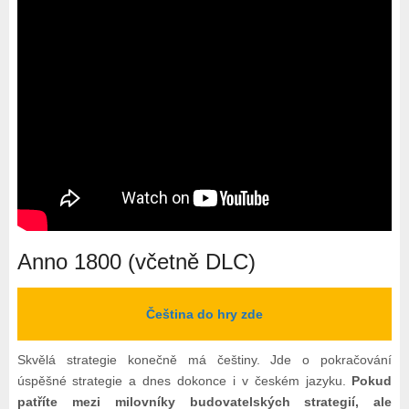
Anno 1800 (včetně DLC)
Čeština do hry zde
Skvělá strategie konečně má češtiny. Jde o pokračování
úspěšné strategie a dnes dokonce i v českém jazyku.
Pokud
patříte mezi milovníky budovatelských strategií, ale