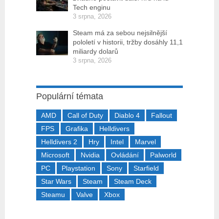
Tech enginu
3 srpna, 2026
Steam má za sebou nejsilnější
pololetí v historii, tržby dosáhly 11,1
miliardy dolarů
3 srpna, 2026
Populární témata
AMD
Call of Duty
Diablo 4
Fallout
FPS
Grafika
Helldivers
Helldivers 2
Hry
Intel
Marvel
Microsoft
Nvidia
Ovládání
Palworld
PC
Playstation
Sony
Starfield
Star Wars
Steam
Steam Deck
Steamu
Valve
Xbox