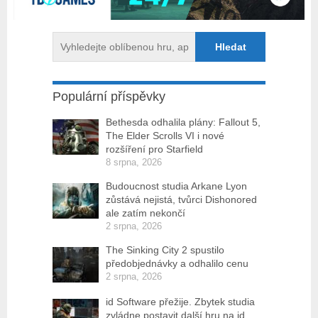
Populární příspěvky
Bethesda odhalila plány: Fallout 5,
The Elder Scrolls VI i nové
rozšíření pro Starfield
8 srpna, 2026
Budoucnost studia Arkane Lyon
zůstává nejistá, tvůrci Dishonored
ale zatím nekončí
2 srpna, 2026
The Sinking City 2 spustilo
předobjednávky a odhalilo cenu
2 srpna, 2026
id Software přežije. Zbytek studia
zvládne postavit další hru na id