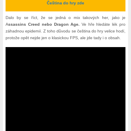
Čeština do hry zde
Dalo by se říct, že se jedná o mix takových her, jako je
A
ssassins Creed nebo Dragon Age.
Ve hře hledáte lék pro
záhadnou epidemií. Z toho důvodu se čeština do hry velice hodí,
protože opět nejde jen o klasickou FPS, ale jde tady i o obsah.