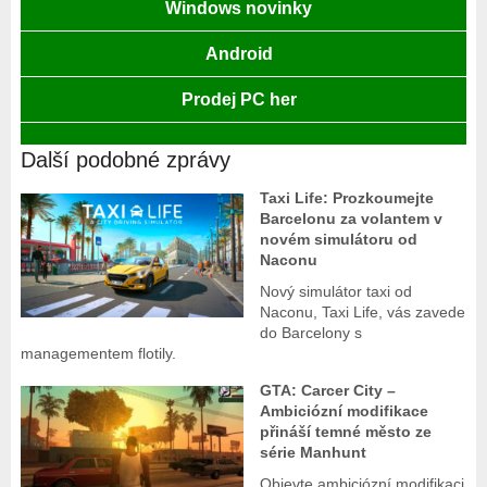
Windows novinky
Android
Prodej PC her
Další podobné zprávy
Taxi Life: Prozkoumejte
Barcelonu za volantem v
novém simulátoru od
Naconu
Nový simulátor taxi od
Naconu, Taxi Life, vás zavede
do Barcelony s
managementem flotily.
GTA: Carcer City –
Ambiciózní modifikace
přináší temné město ze
série Manhunt
Objevte ambiciózní modifikaci