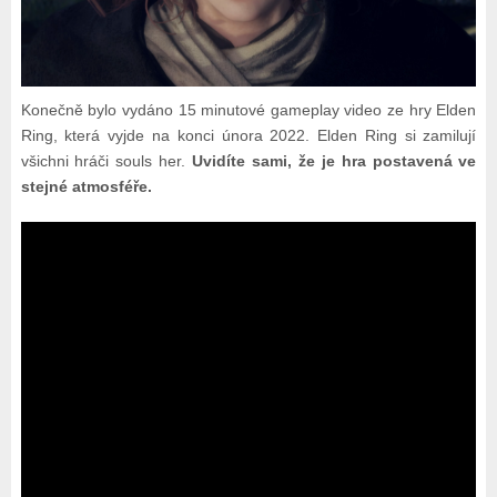
Konečně bylo vydáno 15 minutové gameplay video ze hry Elden
Ring, která vyjde na konci února 2022. Elden Ring si zamilují
všichni hráči souls her.
Uvidíte sami, že je hra postavená ve
stejné atmosféře.