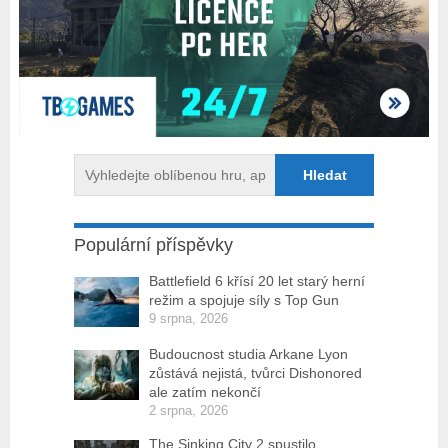
Populární příspěvky
Battlefield 6 křísí 20 let starý herní
režim a spojuje síly s Top Gun
9 srpna, 2026
Budoucnost studia Arkane Lyon
zůstává nejistá, tvůrci Dishonored
ale zatím nekončí
2 srpna, 2026
The Sinking City 2 spustilo