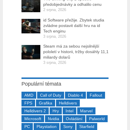
předobjednávky a odhalilo cenu
2 srpna, 2026
id Software přežije. Zbytek studia
zvládne postavit další hru na id
Tech enginu
3 srpna, 2026
Steam má za sebou nejsilnější
pololetí v historii, tržby dosáhly 11,1
miliardy dolarů
3 srpna, 2026
Populární témata
AMD
Call of Duty
Diablo 4
Fallout
FPS
Grafika
Helldivers
Helldivers 2
Hry
Intel
Marvel
Microsoft
Nvidia
Ovládání
Palworld
PC
Playstation
Sony
Starfield