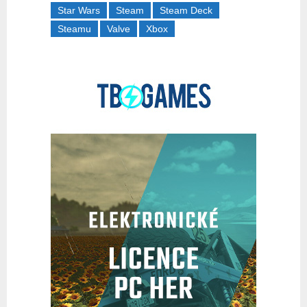
Star Wars
Steam
Steam Deck
Steamu
Valve
Xbox