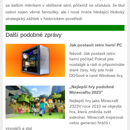
se dalším milníkem v oblíbené sérii, přičemž se očekává, že titul
osloví nejen věrné fanoušky, ale i nové hráče hledající hluboký
strategický zážitek v historickém prostředí.
Další podobné zprávy
Jak postavit retro herní PC
Návod: Jak postavit retro
herní počítač Pokud jste
nostalgik a rádi si připomínáte
staré časy, kdy jste hráli
DOSové a rané Windows hry,
„Nejlepší hry podobné
Minecraftu 2023“
Nejlepší hry jako Minecraft:
2023V roce 2010 se objevila
hra, která změnila svět
videoher. Minecraft inspiroval
celou generaci hráčů i
vývojářů a stal