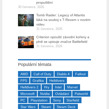
propuštění
30 července, 2026
Tomb Raider: Legacy of Atlantis
láká na souboj s T-Rexem v novém
videu
31 července, 2026
Criterion opouští závodní kořeny a
plně se upisuje značce Battlefield
31 července, 2026
Populární témata
AMD
Call of Duty
Diablo 4
Fallout
FPS
Grafika
Helldivers
Helldivers 2
Hry
Intel
Marvel
Microsoft
Nvidia
Ovládání
Palworld
PC
Playstation
Sony
Starfield
Star Wars
Steam
Steam Deck