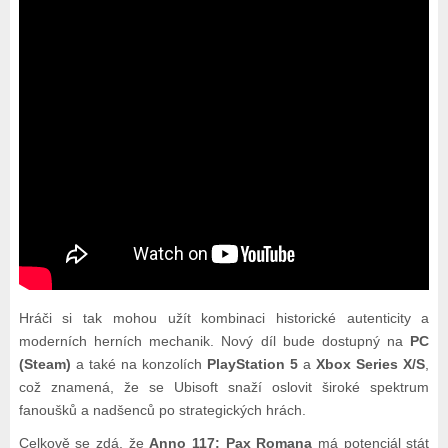
Hráči si tak mohou užít kombinaci historické autenticity a
moderních herních mechanik. Nový díl bude dostupný na
PC
(Steam)
a také na konzolích
PlayStation 5
a
Xbox Series X/S
,
což znamená, že se Ubisoft snaží oslovit široké spektrum
fanoušků a nadšenců po strategických hrách.
Celkově se zdá, že
Anno 117: Pax Romana
má potenciál stát