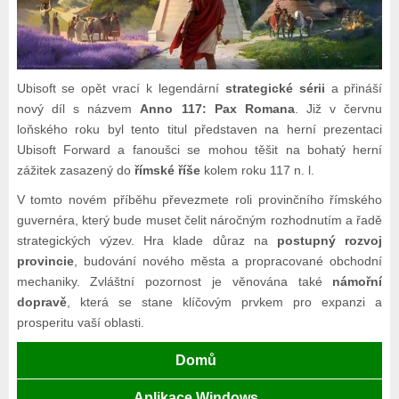
Ubisoft se opět vrací k legendární
strategické sérii
a přináší
nový díl s názvem
Anno 117: Pax Romana
. Již v červnu
loňského roku byl tento titul představen na herní prezentaci
Ubisoft Forward a fanoušci se mohou těšit na bohatý herní
zážitek zasazený do
římské říše
kolem roku 117 n. l.
V tomto novém příběhu převezmete roli provinčního římského
guvernéra, který bude muset čelit náročným rozhodnutím a řadě
strategických výzev. Hra klade důraz na
postupný rozvoj
provincie
, budování nového města a propracované obchodní
mechaniky. Zvláštní pozornost je věnována také
námořní
dopravě
, která se stane klíčovým prvkem pro expanzi a
prosperitu vaší oblasti.
Domů
Aplikace Windows