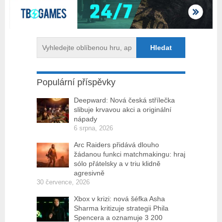
Populární příspěvky
Deepward: Nová česká střílečka
slibuje krvavou akci a originální
nápady
6 srpna, 2026
Arc Raiders přidává dlouho
žádanou funkci matchmakingu: hraj
sólo přátelsky a v triu klidně
agresivně
30 července, 2026
Xbox v krizi: nová šéfka Asha
Sharma kritizuje strategii Phila
Spencera a oznamuje 3 200