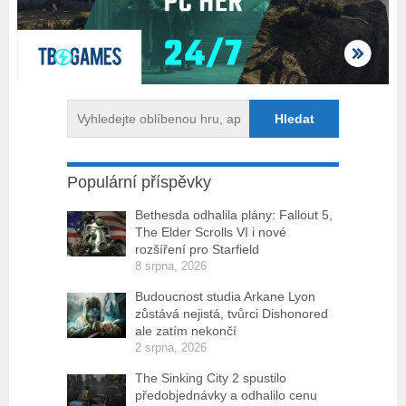
Populární příspěvky
Bethesda odhalila plány: Fallout 5,
The Elder Scrolls VI i nové
rozšíření pro Starfield
8 srpna, 2026
Budoucnost studia Arkane Lyon
zůstává nejistá, tvůrci Dishonored
ale zatím nekončí
2 srpna, 2026
The Sinking City 2 spustilo
předobjednávky a odhalilo cenu