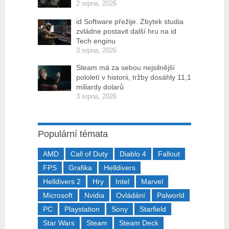
2 srpna, 2026
id Software přežije. Zbytek studia
zvládne postavit další hru na id
Tech enginu
3 srpna, 2026
Steam má za sebou nejsilnější
pololetí v historii, tržby dosáhly 11,1
miliardy dolarů
3 srpna, 2026
Populární témata
AMD
Call of Duty
Diablo 4
Fallout
FPS
Grafika
Helldivers
Helldivers 2
Hry
Intel
Marvel
Microsoft
Nvidia
Ovládání
Palworld
PC
Playstation
Sony
Starfield
Star Wars
Steam
Steam Deck