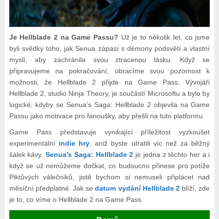
Je Hellblade 2 na Game Passu?
Už je to několik let, co jsme
byli svědky toho, jak Senua zápasí s démony podsvětí a vlastní
myslí, aby zachránila svou ztracenou lásku. Když se
připravujeme na pokračování, obracíme svou pozornost k
možnosti, že Hellblade 2 přijde na Game Pass. Vývojáři
Hellblade 2, studio Ninja Theory, je součástí Microsoftu a bylo by
logické, kdyby se Senua’s Saga: Hellblade 2 objevila na Game
Passu jako motivace pro fanoušky, aby přešli na tuto platformu.
Game Pass představuje vynikající příležitost vyzkoušet
experimentální
indie hry
, aniž byste utratili víc než za běžný
šálek kávy.
Senua’s Saga: Hellblade 2
je jedna z těchto her a i
když se už nemůžeme dočkat, co budoucno přinese pro potíže
Piktůvých válečníků, jistě bychom si nemuseli připlácet nad
měsíční předplatné. Jak se
datum vydání Hellblade 2
blíží, zde
je to, co víme o Hellblade 2 na Game Pass.