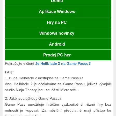
Domů
Aplikace Windows
Hry na PC
Windows novinky
Android
Prodej PC her
Pokračujte v čtení
Je Hellblade 2 na Game Passu?
FAQ:
1. Bude Hellblade 2 dostupné na Game Passu?
Ano, Hellblade 2 je očekáváno na Game Passu, jelikož vývojáři
studia Ninja Theory jsou součástí Microsoftu.
2. Jaké jsou výhody Game Passu?
Game Pass umožňuje hráčům vyzkoušet si různé hry bez
nutnosti je kupovat. Za měsíční předplatné mají přístup ke