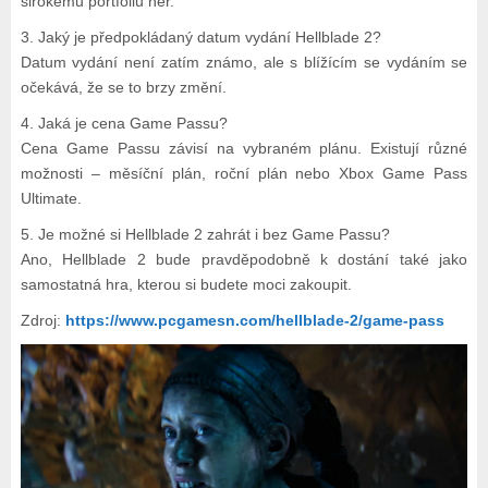
širokému portfoliu her.
3. Jaký je předpokládaný datum vydání Hellblade 2?
Datum vydání není zatím známo, ale s blížícím se vydáním se
očekává, že se to brzy změní.
4. Jaká je cena Game Passu?
Cena Game Passu závisí na vybraném plánu. Existují různé
možnosti – měsíční plán, roční plán nebo Xbox Game Pass
Ultimate.
5. Je možné si Hellblade 2 zahrát i bez Game Passu?
Ano, Hellblade 2 bude pravděpodobně k dostání také jako
samostatná hra, kterou si budete moci zakoupit.
Zdroj:
https://www.pcgamesn.com/hellblade-2/game-pass