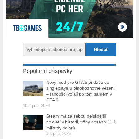
Populární příspěvky
Nový mod pro GTA 5 přidává do
singleplayeru plnohodnotné vězení
– fanoušci volají po tom samém v
GTA 6
10 srpna, 2026
Steam má za sebou nejsilnější
pololetí v historii, tržby dosáhly 11,1
miliardy dolarů
3 srpna, 2026