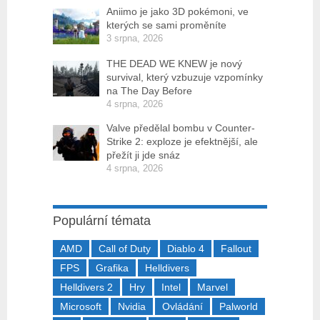
Aniimo je jako 3D pokémoni, ve
kterých se sami proměníte
3 srpna, 2026
THE DEAD WE KNEW je nový
survival, který vzbuzuje vzpomínky
na The Day Before
4 srpna, 2026
Valve předělal bombu v Counter-
Strike 2: exploze je efektnější, ale
přežít ji jde snáz
4 srpna, 2026
Populární témata
AMD
Call of Duty
Diablo 4
Fallout
FPS
Grafika
Helldivers
Helldivers 2
Hry
Intel
Marvel
Microsoft
Nvidia
Ovládání
Palworld