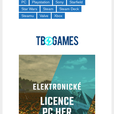
PC
Playstation
Sony
Starfield
Star Wars
Steam
Steam Deck
Steamu
Valve
Xbox