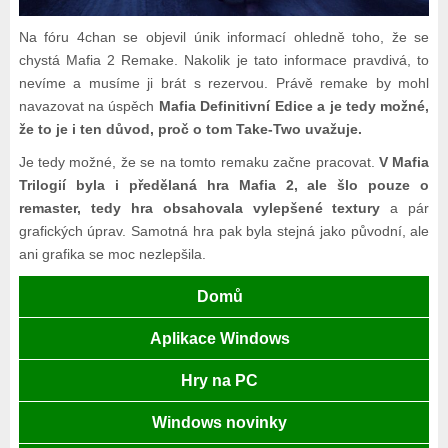
Na fóru 4chan se objevil únik informací ohledně toho, že se
chystá Mafia 2 Remake. Nakolik je tato informace pravdivá, to
nevíme a musíme ji brát s rezervou. Právě remake by mohl
navazovat na úspěch
Mafia Definitivní Edice a je tedy možné,
že to je i ten důvod, proč o tom Take-Two uvažuje.
Je tedy možné, že se na tomto remaku začne pracovat.
V Mafia
Trilogií byla i předělaná hra Mafia 2, ale šlo pouze o
remaster, tedy hra obsahovala vylepšené textury
a pár
grafických úprav. Samotná hra pak byla stejná jako původní, ale
ani grafika se moc nezlepšila.
Domů
Aplikace Windows
Hry na PC
Windows novinky