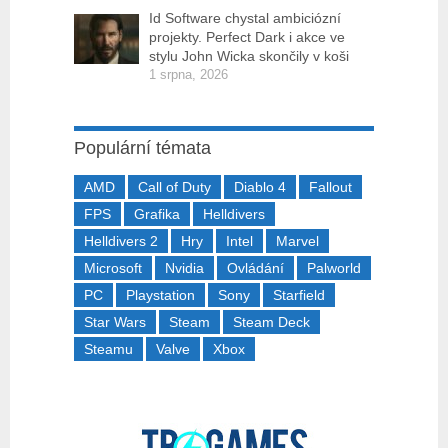
Id Software chystal ambiciózní
projekty. Perfect Dark i akce ve
stylu John Wicka skončily v koši
1 srpna, 2026
Populární témata
AMD
Call of Duty
Diablo 4
Fallout
FPS
Grafika
Helldivers
Helldivers 2
Hry
Intel
Marvel
Microsoft
Nvidia
Ovládání
Palworld
PC
Playstation
Sony
Starfield
Star Wars
Steam
Steam Deck
Steamu
Valve
Xbox