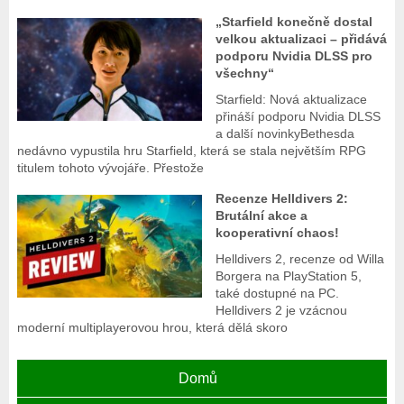
„Starfield konečně dostal
velkou aktualizaci – přidává
podporu Nvidia DLSS pro
všechny“
Starfield: Nová aktualizace
přináší podporu Nvidia DLSS
a další novinkyBethesda
nedávno vypustila hru Starfield, která se stala největším RPG
titulem tohoto vývojáře. Přestože
Recenze Helldivers 2:
Brutální akce a
kooperativní chaos!
Helldivers 2, recenze od Willa
Borgera na PlayStation 5,
také dostupné na PC.
Helldivers 2 je vzácnou
moderní multiplayerovou hrou, která dělá skoro
Domů