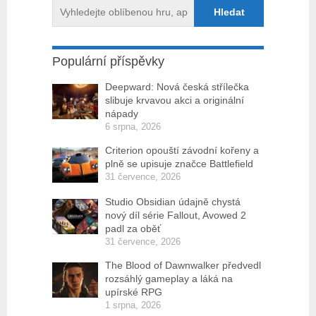
Populární příspěvky
Deepward: Nová česká střílečka
slibuje krvavou akci a originální
nápady
6 srpna, 2026
Criterion opouští závodní kořeny a
plně se upisuje značce Battlefield
31 července, 2026
Studio Obsidian údajně chystá
nový díl série Fallout, Avowed 2
padl za oběť
31 července, 2026
The Blood of Dawnwalker předvedl
rozsáhlý gameplay a láká na
upírské RPG
1 srpna, 2026