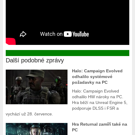
Další podobné zprávy
Halo: Campaign Evolved
odhalilo systémové
požadavky na PC
Halo: Campaign Evolved
odhalilo HW nároky na PC.
Hra běží na Unreal Engine 5,
podporuje DLSS i FSR a
vychází už 28. července.
Hra Returnal zamíří také na
PC