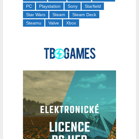
PC
Playstation
Sony
Starfield
Star Wars
Steam
Steam Deck
Steamu
Valve
Xbox