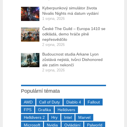
Kyberpunkový simulátor života
Nivalis Nights má datum vydání
1 srpna, 2026
České The Guild – Europa 1410 se
odkládá, demo hráče plně
nepřesvědčilo
2 srpna, 2026
Budoucnost studia Arkane Lyon
zůstává nejistá, tvůrci Dishonored
ale zatím nekončí
2 srpna, 2026
Populární témata
AMD
Call of Duty
Diablo 4
Fallout
FPS
Grafika
Helldivers
Helldivers 2
Hry
Intel
Marvel
Microsoft
Nvidia
Ovládání
Palworld