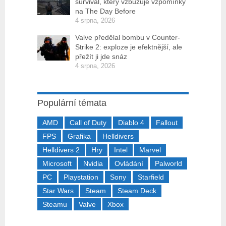
survival, který vzbuzuje vzpomínky
na The Day Before
4 srpna, 2026
Valve předělal bombu v Counter-
Strike 2: exploze je efektnější, ale
přežít ji jde snáz
4 srpna, 2026
Populární témata
AMD
Call of Duty
Diablo 4
Fallout
FPS
Grafika
Helldivers
Helldivers 2
Hry
Intel
Marvel
Microsoft
Nvidia
Ovládání
Palworld
PC
Playstation
Sony
Starfield
Star Wars
Steam
Steam Deck
Steamu
Valve
Xbox