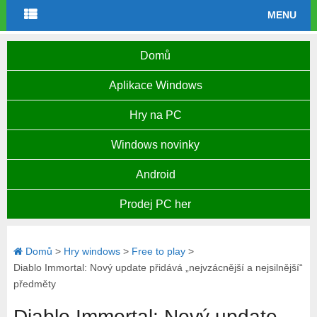
MENU
Domů
Aplikace Windows
Hry na PC
Windows novinky
Android
Prodej PC her
Domů
>
Hry windows
>
Free to play
>
Diablo Immortal: Nový update přidává „nejvzácnější a nejsilnější“
předměty
Diablo Immortal: Nový update