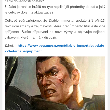
herní dovednosti postav?
3. Jaká je reakce hráčů na tyto nejsilnější předměty dosud a jaký
je celkový dojem z aktualizace?
Celkově zdůrazňujeme, že Diablo Immortal update 2.3 přináší
revoluční změny a zajímavosti, které hráčům tento titul ještě více
zpříjemní. Buďte připraveni na nové výzvy a objevujte nejlepší
vybavení, které hra má k dispozici!
Zdroj:
https://www.pcgamesn.com/diablo-immortal/update-
2-3-eternal-equipment