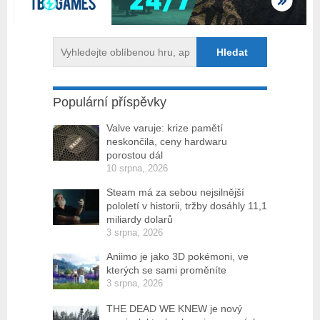
Populární příspěvky
Valve varuje: krize pamětí
neskončila, ceny hardwaru
porostou dál
10 srpna, 2026
Steam má za sebou nejsilnější
pololetí v historii, tržby dosáhly 11,1
miliardy dolarů
3 srpna, 2026
Aniimo je jako 3D pokémoni, ve
kterých se sami proměníte
3 srpna, 2026
THE DEAD WE KNEW je nový