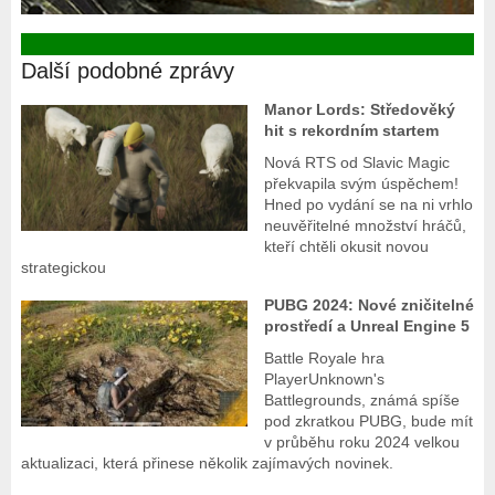
Další podobné zprávy
Manor Lords: Středověký
hit s rekordním startem
Nová RTS od Slavic Magic
překvapila svým úspěchem!
Hned po vydání se na ni vrhlo
neuvěřitelné množství hráčů,
kteří chtěli okusit novou
strategickou
PUBG 2024: Nové zničitelné
prostředí a Unreal Engine 5
Battle Royale hra
PlayerUnknown's
Battlegrounds, známá spíše
pod zkratkou PUBG, bude mít
v průběhu roku 2024 velkou
aktualizaci, která přinese několik zajímavých novinek.