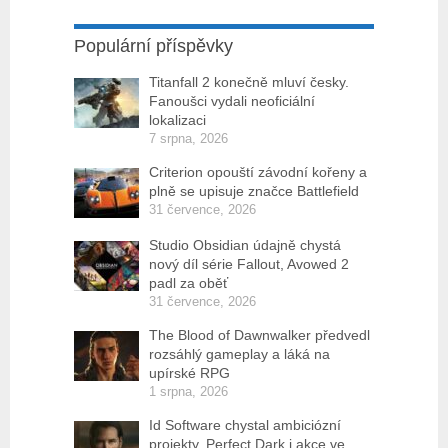
Populární příspěvky
Titanfall 2 konečně mluví česky.
Fanoušci vydali neoficiální
lokalizaci
7 srpna, 2026
Criterion opouští závodní kořeny a
plně se upisuje značce Battlefield
31 července, 2026
Studio Obsidian údajně chystá
nový díl série Fallout, Avowed 2
padl za oběť
31 července, 2026
The Blood of Dawnwalker předvedl
rozsáhlý gameplay a láká na
upírské RPG
1 srpna, 2026
Id Software chystal ambiciózní
projekty. Perfect Dark i akce ve