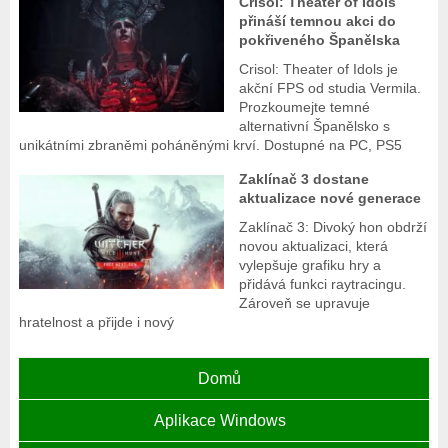
Crisol: Theater of Idols
přináší temnou akci do
pokřiveného Španělska
Crisol: Theater of Idols je
akční FPS od studia Vermila.
Prozkoumejte temné
alternativní Španělsko s
unikátními zbraněmi poháněnými krví. Dostupné na PC, PS5
Zaklínač 3 dostane
aktualizace nové generace
Zaklínač 3: Divoký hon obdrží
novou aktualizaci, která
vylepšuje grafiku hry a
přidává funkci raytracingu.
Zároveň se upravuje
hratelnost a přijde i nový
Domů
Aplikace Windows