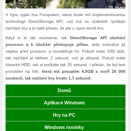
V říjnu vyjde hra Forspoken, která bude mít implementovanou
technologií DirectStorage API, což má za výsledek rychlejší
načítání hry a to také přesto, že jde o open world hru.
Když si to tak vezmeme, tak
DirectStorage API obchází
procesor a k úložišti přistupuje přímo
, tedy instrukce již
nejdou před procesor a nezatěžuje ho. Pokud máte SSD disk,
tak načítání je během 2 sekund, což je úžasné. Pokud máte
klasické HDD, tak si počkáte tak 20 sekund. I přesto, že byl test
prováděn na hře,
která má prozatím 4.5GB a tvoří 20 000
souborů, tak načtení hry trvalo 1,7 sekund.
Domů
Aplikace Windows
Hry na PC
Windows novinky