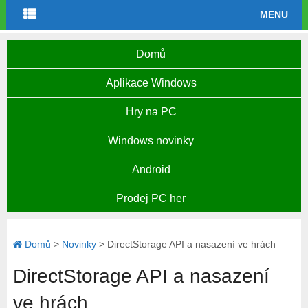
MENU
Domů
Aplikace Windows
Hry na PC
Windows novinky
Android
Prodej PC her
Domů
>
Novinky
>
DirectStorage API a nasazení ve hrách
DirectStorage API a nasazení
ve hrách