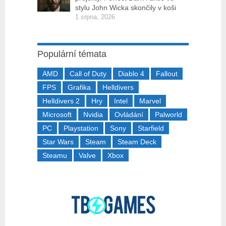
stylu John Wicka skončily v koši
1 srpna, 2026
Populární témata
AMD
Call of Duty
Diablo 4
Fallout
FPS
Grafika
Helldivers
Helldivers 2
Hry
Intel
Marvel
Microsoft
Nvidia
Ovládání
Palworld
PC
Playstation
Sony
Starfield
Star Wars
Steam
Steam Deck
Steamu
Valve
Xbox