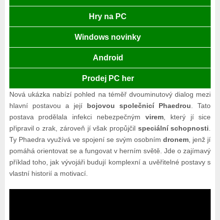
Hry na PC
Windows novinky
Android
Prodej PC her
Nová ukázka nabízí pohled na téměř dvouminutový dialog mezi
hlavní postavou a její
bojovou společnicí Phaedrou
. Tato
postava prodělala infekci nebezpečným
virem
, který jí sice
připravil o zrak, zároveň jí však propůjčil
speciální schopnosti
.
Ty Phaedra využívá ve spojení se svým osobním
dronem
, jenž jí
pomáhá orientovat se a fungovat v herním světě. Jde o zajímavý
příklad toho, jak vývojáři budují komplexní a uvěřitelné postavy s
vlastní historií a motivací.