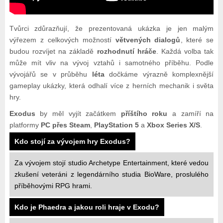
Tvůrci zdůrazňují, že prezentovaná ukázka je jen malým
výřezem z celkových možností
větvených dialogů
, které se
budou rozvíjet na základě
rozhodnutí hráče
. Každá volba tak
může mít vliv na vývoj vztahů i samotného příběhu. Podle
vývojářů se v průběhu
léta
dočkáme výrazně komplexnější
gameplay ukázky, která odhalí více z herních mechanik i světa
hry.
Exodus
by měl vyjít začátkem
příštího roku
a zamíří na
platformy
PC přes Steam
,
PlayStation 5
a
Xbox Series X/S
.
Kdo stojí za vývojem hry Exodus?
Za vývojem stojí studio Archetype Entertainment, které vedou
zkušení veteráni z legendárního studia BioWare, proslulého
příběhovými RPG hrami.
Kdo je Phaedra a jakou roli hraje v Exodu?