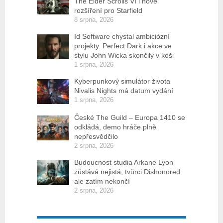
The Elder Scrolls VI i nové
rozšíření pro Starfield
8 srpna, 2026
Id Software chystal ambiciózní
projekty. Perfect Dark i akce ve
stylu John Wicka skončily v koši
1 srpna, 2026
Kyberpunkový simulátor života
Nivalis Nights má datum vydání
1 srpna, 2026
České The Guild – Europa 1410 se
odkládá, demo hráče plně
nepřesvědčilo
2 srpna, 2026
Budoucnost studia Arkane Lyon
zůstává nejistá, tvůrci Dishonored
ale zatím nekončí
2 srpna, 2026