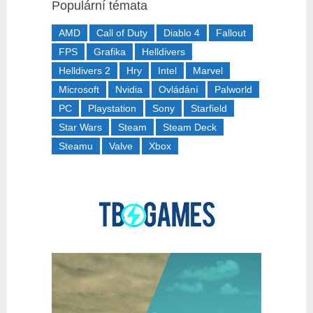
Populární témata
AMD
Call of Duty
Diablo 4
Fallout
FPS
Grafika
Helldivers
Helldivers 2
Hry
Intel
Marvel
Microsoft
Nvidia
Ovládání
Palworld
PC
Playstation
Sony
Starfield
Star Wars
Steam
Steam Deck
Steamu
Valve
Xbox