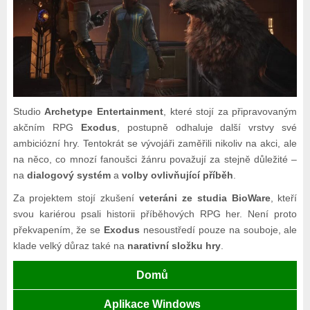
Studio
Archetype Entertainment
, které stojí za připravovaným
akčním RPG
Exodus
, postupně odhaluje další vrstvy své
ambiciózní hry. Tentokrát se vývojáři zaměřili nikoliv na akci, ale
na něco, co mnozí fanoušci žánru považují za stejně důležité –
na
dialogový systém
a
volby ovlivňující příběh
.
Za projektem stojí zkušení
veteráni ze studia BioWare
, kteří
svou kariérou psali historii příběhových RPG her. Není proto
překvapením, že se
Exodus
nesoustředí pouze na souboje, ale
klade velký důraz také na
narativní složku hry
.
Domů
Aplikace Windows