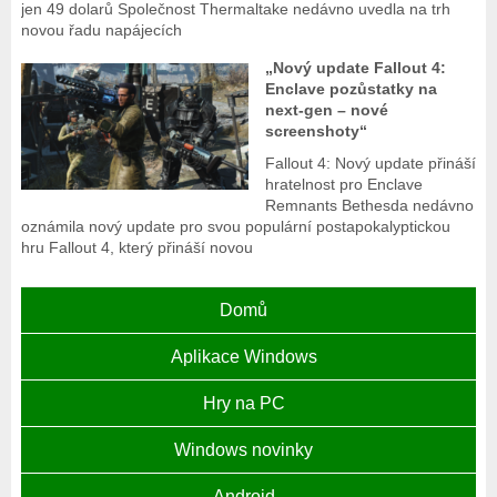
jen 49 dolarů Společnost Thermaltake nedávno uvedla na trh
novou řadu napájecích
„Nový update Fallout 4:
Enclave pozůstatky na
next-gen – nové
screenshoty“
Fallout 4: Nový update přináší
hratelnost pro Enclave
Remnants Bethesda nedávno
oznámila nový update pro svou populární postapokalyptickou
hru Fallout 4, který přináší novou
Domů
Aplikace Windows
Hry na PC
Windows novinky
Android