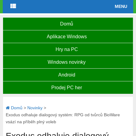
MENU
Domů
Aplikace Windows
Hry na PC
Windows novinky
Android
Prodej PC her
Domů
>
Novinky
>
Exodus odhaluje dialogový systém: RPG od tvůrců BioWare
vsází na příběh plný voleb
Exodus odhaluje dialogový