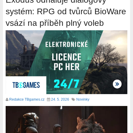
systém: RPG od tvůrců BioWare
vsází na příběh plný voleb
Redakce TBgames.cz
24. 5. 2026
Novinky