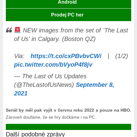
Android
Prodej PC her
NEW images from the set of 'The Last
of Us' in Calgary. (Boston QZ)
Via:
https://t.co/cxPBvbvCWi
| (1/2)
pic.twitter.com/bVyoP4f8jv
— The Last of Us Updates
(@TheLastofUsNews)
September 8,
2021
Seriál by měl pak vyjít v červnu roku 2022 a pouze na HBO.
Zároveň doufáme, že se hry dočkáme i na PC.
Další podobné zprávy