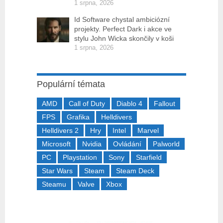
1 srpna, 2026
Id Software chystal ambiciózní
projekty. Perfect Dark i akce ve
stylu John Wicka skončily v koši
1 srpna, 2026
Populární témata
AMD
Call of Duty
Diablo 4
Fallout
FPS
Grafika
Helldivers
Helldivers 2
Hry
Intel
Marvel
Microsoft
Nvidia
Ovládání
Palworld
PC
Playstation
Sony
Starfield
Star Wars
Steam
Steam Deck
Steamu
Valve
Xbox