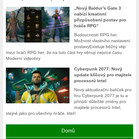
„Nový Baldur’s Gate 3
nabízí kreativní
přizpůsobení postav pro
hráče RPG“
Budoucností RPG her:
Možnost vlastního nastavení
postavyExistuje běžný vtip
mezi hráči RPG her, že na tuto část hry věnují nejvíce času.
Moderní videohry
Cyberpunk 2077: Nový
update klíčový pro majitele
procesorů Intel
Nový aktualizační balíček pro
hru Cyberpunk 2077 je tu a
přináší důležité změny pro
majitele procesorů Intel,
stejně jako pro všechny hráče, kteří
Domů