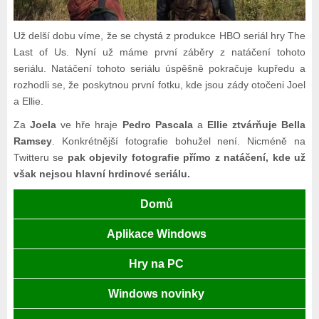
Už delší dobu víme, že se chystá z produkce HBO seriál hry The
Last of Us. Nyní už máme první záběry z natáčení tohoto
seriálu. Natáčení tohoto seriálu úspěšně pokračuje kupředu a
rozhodli se, že poskytnou první fotku, kde jsou zády otočeni Joel
a Ellie.
Za
Joela
ve hře hraje
Pedro Pascala
a
Ellie ztvárňuje Bella
Ramsey
. Konkrétnější fotografie bohužel není. Nicméně na
Twitteru se
pak objevily fotografie přímo z natáčení, kde už
však nejsou hlavní hrdinové seriálu.
Domů
Aplikace Windows
Hry na PC
Windows novinky