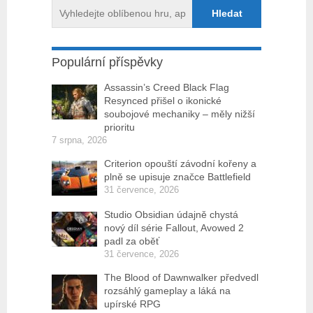
Populární příspěvky
Assassin’s Creed Black Flag
Resynced přišel o ikonické
soubojové mechaniky – měly nižší
prioritu
7 srpna, 2026
Criterion opouští závodní kořeny a
plně se upisuje značce Battlefield
31 července, 2026
Studio Obsidian údajně chystá
nový díl série Fallout, Avowed 2
padl za oběť
31 července, 2026
The Blood of Dawnwalker předvedl
rozsáhlý gameplay a láká na
upírské RPG