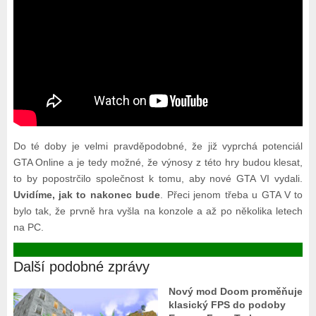
Do té doby je velmi pravděpodobné, že již vyprchá potenciál
GTA Online a je tedy možné, že výnosy z této hry budou klesat,
to by popostrčilo společnost k tomu, aby nové GTA VI vydali.
Uvidíme, jak to nakonec bude
. Přeci jenom třeba u GTA V to
bylo tak, že prvně hra vyšla na konzole a až po několika letech
na PC.
Další podobné zprávy
Nový mod Doom proměňuje
klasický FPS do podoby