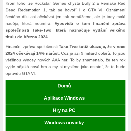
Krom toho, že Rockstar Games chystá Bully 2 a Remake Red
Dead Redemption 1, tak se hovoří i o GTA VI. Oznámení
šestého dílu asi očekávat jen tak nemůžeme, ale je tady malá
naděje, která neumírá.
Vypovídá o tom finanční zpráva
společnosti Take-Two, která naznačuje vydání velkého
titulu do března 2024.
Finanční zpráva společnosti
Take-Two totiž ukazuje, že v roce
2024 očekávají 14% nárůst
. Což je asi 9 miliard dolarů. To jsou
většinou výnosy nových AAA her. To by znamenalo, že ten rok
vyjde nějaká nová hra a my si myslíme jako ostatní, že to bude
opravdu GTA VI.
Domů
Aplikace Windows
Hry na PC
Windows novinky