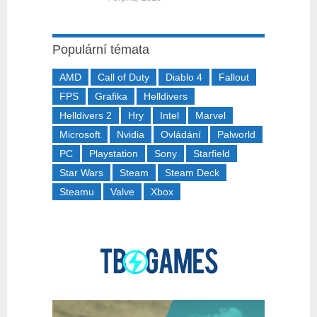
Populární témata
AMD
Call of Duty
Diablo 4
Fallout
FPS
Grafika
Helldivers
Helldivers 2
Hry
Intel
Marvel
Microsoft
Nvidia
Ovládání
Palworld
PC
Playstation
Sony
Starfield
Star Wars
Steam
Steam Deck
Steamu
Valve
Xbox