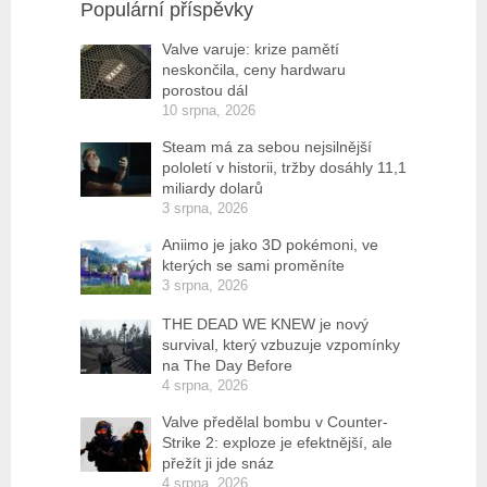
Populární příspěvky
Valve varuje: krize pamětí
neskončila, ceny hardwaru
porostou dál
10 srpna, 2026
Steam má za sebou nejsilnější
pololetí v historii, tržby dosáhly 11,1
miliardy dolarů
3 srpna, 2026
Aniimo je jako 3D pokémoni, ve
kterých se sami proměníte
3 srpna, 2026
THE DEAD WE KNEW je nový
survival, který vzbuzuje vzpomínky
na The Day Before
4 srpna, 2026
Valve předělal bombu v Counter-
Strike 2: exploze je efektnější, ale
přežít ji jde snáz
4 srpna, 2026