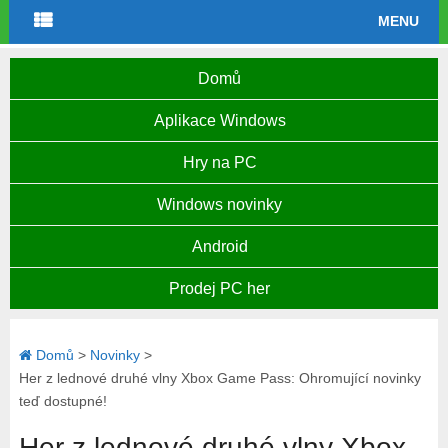
MENU
Domů
Aplikace Windows
Hry na PC
Windows novinky
Android
Prodej PC her
Domů
>
Novinky
>
Her z lednové druhé vlny Xbox Game Pass: Ohromující novinky
teď dostupné!
Her z lednové druhé vlny Xbox