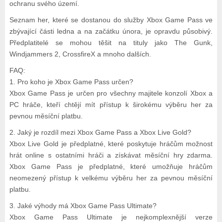
ochranu svého území.
Seznam her, které se dostanou do služby Xbox Game Pass ve
zbývající části ledna a na začátku února, je opravdu působivý.
Předplatitelé se mohou těšit na tituly jako The Gunk,
Windjammers 2, CrossfireX a mnoho dalších.
FAQ:
1. Pro koho je Xbox Game Pass určen?
Xbox Game Pass je určen pro všechny majitele konzolí Xbox a
PC hráče, kteří chtějí mít přístup k širokému výběru her za
pevnou měsíční platbu.
2. Jaký je rozdíl mezi Xbox Game Pass a Xbox Live Gold?
Xbox Live Gold je předplatné, které poskytuje hráčům možnost
hrát online s ostatními hráči a získávat měsíční hry zdarma.
Xbox Game Pass je předplatné, které umožňuje hráčům
neomezený přístup k velkému výběru her za pevnou měsíční
platbu.
3. Jaké výhody má Xbox Game Pass Ultimate?
Xbox Game Pass Ultimate je nejkomplexnější verze