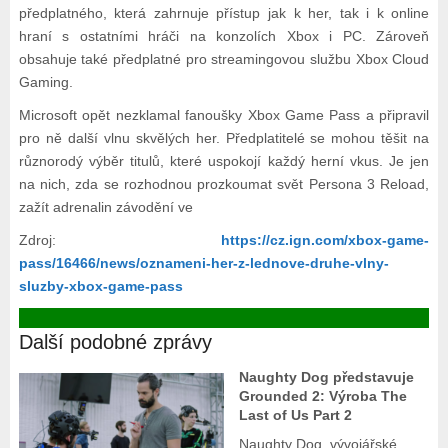
předplatného, která zahrnuje přístup jak k her, tak i k online
hraní s ostatními hráči na konzolích Xbox i PC. Zároveň
obsahuje také předplatné pro streamingovou službu Xbox Cloud
Gaming.
Microsoft opět nezklamal fanoušky Xbox Game Pass a připravil
pro ně další vlnu skvělých her. Předplatitelé se mohou těšit na
různorodý výběr titulů, které uspokojí každý herní vkus. Je jen
na nich, zda se rozhodnou prozkoumat svět Persona 3 Reload,
zažít adrenalin závodění ve
Zdroj:
https://cz.ign.com/xbox-game-
pass/16466/news/oznameni-her-z-lednove-druhe-vlny-
sluzby-xbox-game-pass
Další podobné zprávy
Naughty Dog představuje
Grounded 2: Výroba The
Last of Us Part 2
Naughty Dog, vývojářské