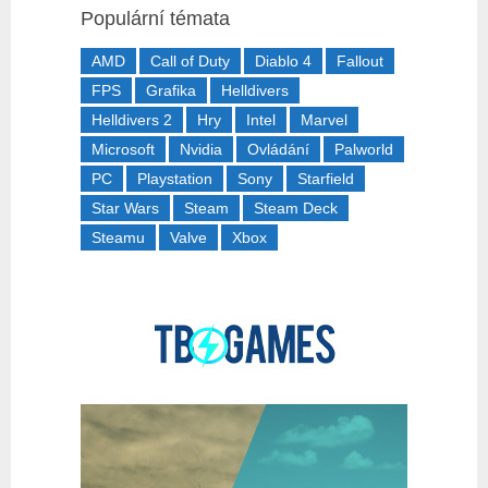
Populární témata
AMD
Call of Duty
Diablo 4
Fallout
FPS
Grafika
Helldivers
Helldivers 2
Hry
Intel
Marvel
Microsoft
Nvidia
Ovládání
Palworld
PC
Playstation
Sony
Starfield
Star Wars
Steam
Steam Deck
Steamu
Valve
Xbox