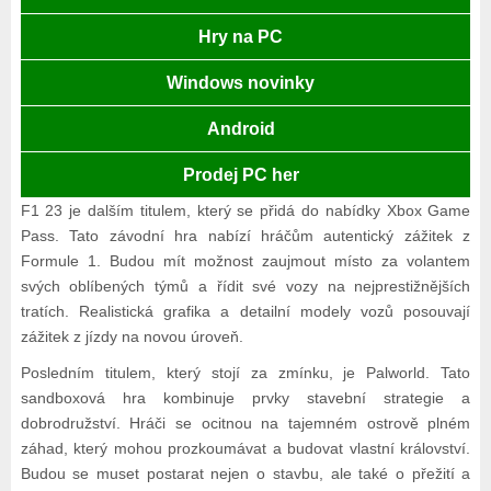
Hry na PC
Windows novinky
Android
Prodej PC her
F1 23 je dalším titulem, který se přidá do nabídky Xbox Game
Pass. Tato závodní hra nabízí hráčům autentický zážitek z
Formule 1. Budou mít možnost zaujmout místo za volantem
svých oblíbených týmů a řídit své vozy na nejprestižnějších
tratích. Realistická grafika a detailní modely vozů posouvají
zážitek z jízdy na novou úroveň.
Posledním titulem, který stojí za zmínku, je Palworld. Tato
sandboxová hra kombinuje prvky stavební strategie a
dobrodružství. Hráči se ocitnou na tajemném ostrově plném
záhad, který mohou prozkoumávat a budovat vlastní království.
Budou se muset postarat nejen o stavbu, ale také o přežití a