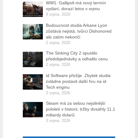
WW1: Gallipoli má nový termín
vydání, dorazí letos v srpnu
9 srpna, 2026
Budoucnost studia Arkane Lyon
zůstává nejistá, tvůrci Dishonored
ale zatím nekončí
2 srpna, 2026
The Sinking City 2 spustilo
předobjednávky a odhalilo cenu
2 srpna, 2026
id Software přežije. Zbytek studia
zvládne postavit další hru na id
Tech enginu
3 srpna, 2026
Steam má za sebou nejsilnější
pololetí v historii, tržby dosáhly 11,1
miliardy dolarů
3 srpna, 2026