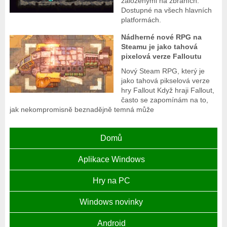
založenými na zbraních.
Dostupné na všech hlavních
platformách.
Nádherné nové RPG na
Steamu je jako tahová
pixelová verze Falloutu
Nový Steam RPG, který je
jako tahová pikselová verze
hry Fallout Když hraji Fallout,
často se zapomínám na to,
jak nekompromisně beznadějně temná může
Domů
Aplikace Windows
Hry na PC
Windows novinky
Android