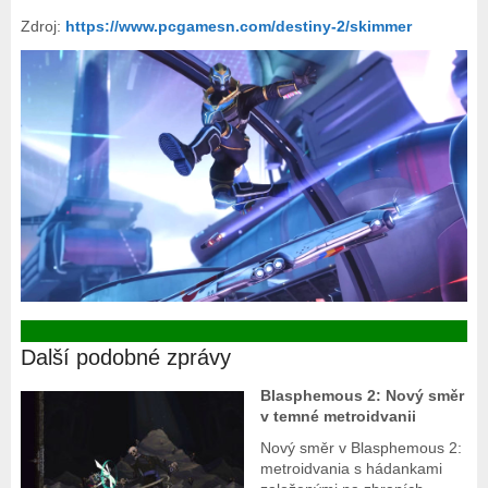
Zdroj:
https://www.pcgamesn.com/destiny-2/skimmer
Další podobné zprávy
Blasphemous 2: Nový směr
v temné metroidvanii
Nový směr v Blasphemous 2:
metroidvania s hádankami