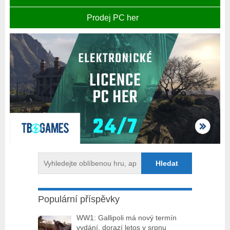
Prodej PC her
Populární příspěvky
WW1: Gallipoli má nový termín
vydání, dorazí letos v srpnu