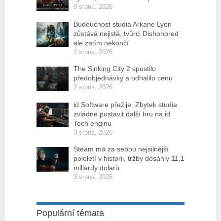
9 srpna, 2026
Budoucnost studia Arkane Lyon
zůstává nejistá, tvůrci Dishonored
ale zatím nekončí
2 srpna, 2026
The Sinking City 2 spustilo
předobjednávky a odhalilo cenu
2 srpna, 2026
id Software přežije. Zbytek studia
zvládne postavit další hru na id
Tech enginu
3 srpna, 2026
Steam má za sebou nejsilnější
pololetí v historii, tržby dosáhly 11,1
miliardy dolarů
3 srpna, 2026
Populární témata