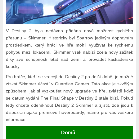
V Destiny 2 byla nedávno přidána nová možnost rychlého
přesunu – Skimmer. Historicky byl Sparrow jediným dopravním
prostředkem, který hráči ve hře mohli využívat ke rychlému
pohybu mezi lokacemi. Skimmer však nabízí zcela nový zážitek
díky své schopnosti létat nad zemí a provádět kaskadérské
kousky.
Pro hráče, kteří se vracejí do Destiny 2 po delší době, je možné
získat Skimmer účastí v Guardian Games. Tato akce je skvělým
způsobem, jak si vyzkoušet nový upgrade ve hře, zvláště když
se datum vydání The Final Shape v Destiny 2 stále blíží. Pokud
tedy chcete odemknout Destiny 2 Skimmer a zjistit, zda jsou k
dispozici nějaké prémiové hoverboardy, máme pro vás veškeré
informace.
Domů