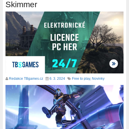
Skimmer
Redakce TBgames.cz
6. 3. 2024
Free to play
,
Novinky