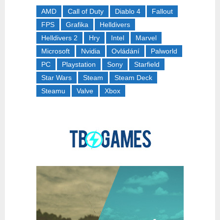
AMD
Call of Duty
Diablo 4
Fallout
FPS
Grafika
Helldivers
Helldivers 2
Hry
Intel
Marvel
Microsoft
Nvidia
Ovládání
Palworld
PC
Playstation
Sony
Starfield
Star Wars
Steam
Steam Deck
Steamu
Valve
Xbox