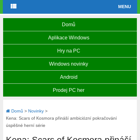
MENU
Domů
Aplikace Windows
Hry na PC
Windows novinky
Android
Prodej PC her
Domů
>
Novinky
>
Kena: Scars of Kosmora přináší ambiciózní pokračování
úspěšné herní série
Kena: Scars of Kosmora přináší