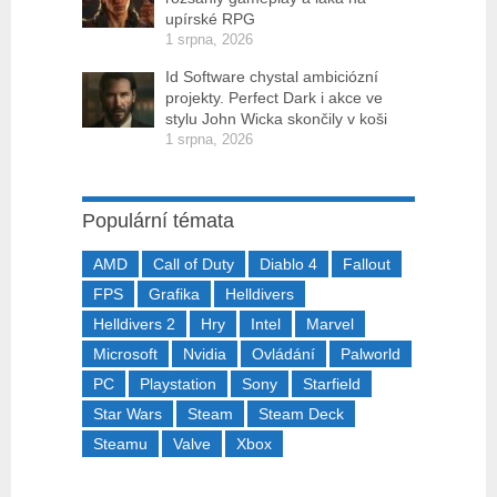
upírské RPG
1 srpna, 2026
Id Software chystal ambiciózní
projekty. Perfect Dark i akce ve
stylu John Wicka skončily v koši
1 srpna, 2026
Populární témata
AMD
Call of Duty
Diablo 4
Fallout
FPS
Grafika
Helldivers
Helldivers 2
Hry
Intel
Marvel
Microsoft
Nvidia
Ovládání
Palworld
PC
Playstation
Sony
Starfield
Star Wars
Steam
Steam Deck
Steamu
Valve
Xbox