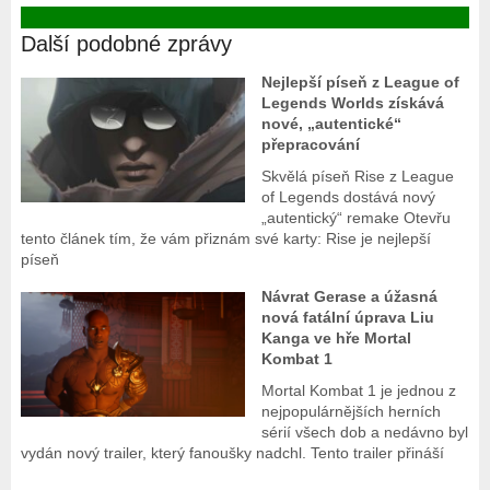
Další podobné zprávy
Nejlepší píseň z League of
Legends Worlds získává
nové, „autentické“
přepracování
Skvělá píseň Rise z League
of Legends dostává nový
„autentický“ remake Otevřu
tento článek tím, že vám přiznám své karty: Rise je nejlepší
píseň
Návrat Gerase a úžasná
nová fatální úprava Liu
Kanga ve hře Mortal
Kombat 1
Mortal Kombat 1 je jednou z
nejpopulárnějších herních
sérií všech dob a nedávno byl
vydán nový trailer, který fanoušky nadchl. Tento trailer přináší