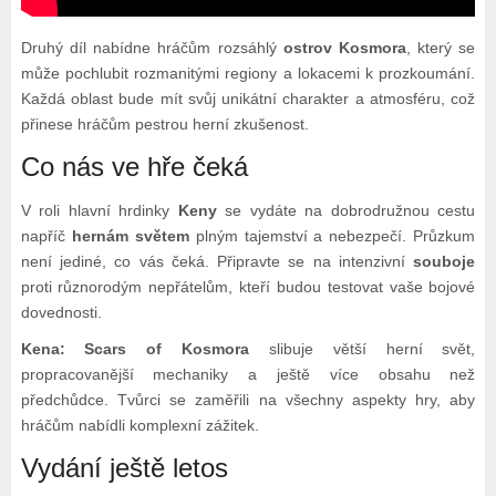
Druhý díl nabídne hráčům rozsáhlý
ostrov Kosmora
, který se
může pochlubit rozmanitými regiony a lokacemi k prozkoumání.
Každá oblast bude mít svůj unikátní charakter a atmosféru, což
přinese hráčům pestrou herní zkušenost.
Co nás ve hře čeká
V roli hlavní hrdinky
Keny
se vydáte na dobrodružnou cestu
napříč
hernám světem
plným tajemství a nebezpečí. Průzkum
není jediné, co vás čeká. Připravte se na intenzivní
souboje
proti různorodým nepřátelům, kteří budou testovat vaše bojové
dovednosti.
Kena: Scars of Kosmora
slibuje větší herní svět,
propracovanější mechaniky a ještě více obsahu než
předchůdce. Tvůrci se zaměřili na všechny aspekty hry, aby
hráčům nabídli komplexní zážitek.
Vydání ještě letos