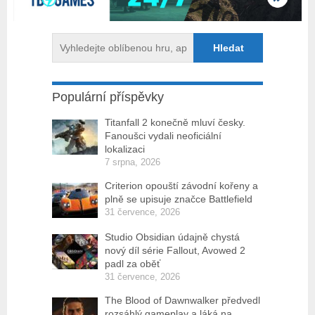
Populární příspěvky
Titanfall 2 konečně mluví česky.
Fanoušci vydali neoficiální
lokalizaci
7 srpna, 2026
Criterion opouští závodní kořeny a
plně se upisuje značce Battlefield
31 července, 2026
Studio Obsidian údajně chystá
nový díl série Fallout, Avowed 2
padl za oběť
31 července, 2026
The Blood of Dawnwalker předvedl
rozsáhlý gameplay a láká na