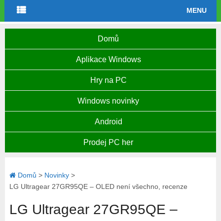
MENU
Domů
Aplikace Windows
Hry na PC
Windows novinky
Android
Prodej PC her
Domů
>
Novinky
>
LG Ultragear 27GR95QE – OLED není všechno, recenze
LG Ultragear 27GR95QE –