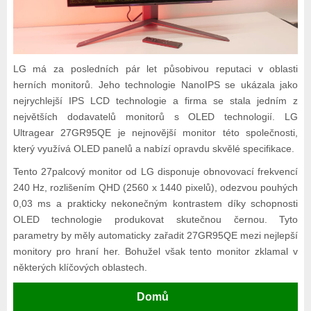
LG má za posledních pár let působivou reputaci v oblasti
herních monitorů. Jeho technologie NanoIPS se ukázala jako
nejrychlejší IPS LCD technologie a firma se stala jedním z
největších dodavatelů monitorů s OLED technologií. LG
Ultragear 27GR95QE je nejnovější monitor této společnosti,
který využívá OLED panelů a nabízí opravdu skvělé specifikace.
Tento 27palcový monitor od LG disponuje obnovovací frekvencí
240 Hz, rozlišením QHD (2560 x 1440 pixelů), odezvou pouhých
0,03 ms a prakticky nekonečným kontrastem díky schopnosti
OLED technologie produkovat skutečnou černou. Tyto
parametry by měly automaticky zařadit 27GR95QE mezi nejlepší
monitory pro hraní her. Bohužel však tento monitor zklamal v
některých klíčových oblastech.
Domů