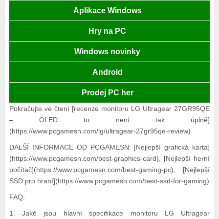
Aplikace Windows
Hry na PC
Windows novinky
Android
Prodej PC her
Pokračujte ve čtení [recenze monitoru LG Ultragear 27GR95QE
– OLED to není tak úplně]
(https://www.pcgamesn.com/lg/ultragear-27gr95qe-review)
DALŠÍ INFORMACE OD PCGAMESN: [Nejlepší grafická karta]
(https://www.pcgamesn.com/best-graphics-card), [Nejlepší herní
počítač](https://www.pcgamesn.com/best-gaming-pc), [Nejlepší
SSD pro hraní](https://www.pcgamesn.com/best-ssd-for-gaming)
FAQ:
1. Jaké jsou hlavní specifikace monitoru LG Ultragear