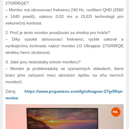
27GR95QE?
– Monitor má obnovovací frekvenci 240 Hz, rozlišení QHD (2560
x 1440 pixelů), odezvu 0,03 ms a OLED technologii pro
nekonečný kontrast.
2. Proč je tento monitor považován za vhodný pro hráče?
– Díky vysoké obnovovací frekvenci, rychlé odezvě a
vynikajícímu kontrastu nabízí monitor LG Ultragear 27GR95QE
skvělou herní zkušenost.
3. Jaké jsou nedostatky tohoto monitoru?
– Monitor je problematický ve významných oblastech, které
brání jeho zařazení mezi absolutní špičku na trhu herních
monitorů.
Zdroj:
https://www.pcgamesn.com/lg/ultragear-27gr95qe-
review