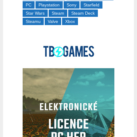
PC
Playstation
Sony
Starfield
Star Wars
Steam
Steam Deck
Steamu
Valve
Xbox