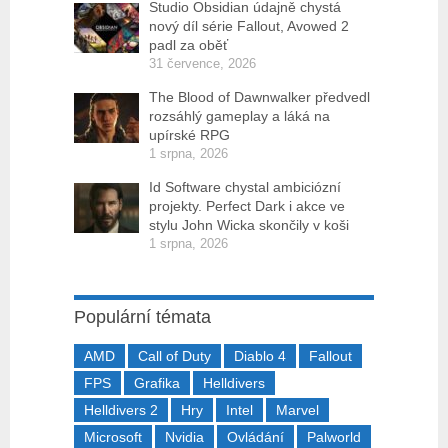
Studio Obsidian údajně chystá
nový díl série Fallout, Avowed 2
padl za oběť
31 července, 2026
The Blood of Dawnwalker předvedl
rozsáhlý gameplay a láká na
upírské RPG
1 srpna, 2026
Id Software chystal ambiciózní
projekty. Perfect Dark i akce ve
stylu John Wicka skončily v koši
1 srpna, 2026
Populární témata
AMD
Call of Duty
Diablo 4
Fallout
FPS
Grafika
Helldivers
Helldivers 2
Hry
Intel
Marvel
Microsoft
Nvidia
Ovládání
Palworld