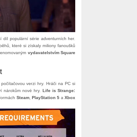
í díl populární série adventurních her.
ěhů, které si získaly miliony fanoušků
 s renomovaným
vydavatelstvím Square
t
počítačovou verzi hry. Hráči na PC si
oví nárokům nové hry.
Life is Strange:
tformách
Steam
,
PlayStation 5
a
Xbox