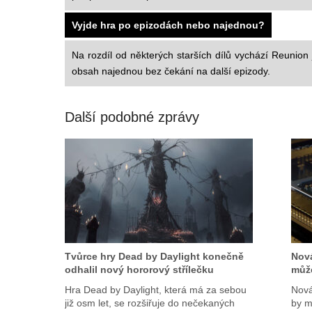
Vyjde hra po epizodách nebo najednou?
Na rozdíl od některých starších dílů vychází Reunion j
obsah najednou bez čekání na další epizody.
Další podobné zprávy
Tvůrce hry Dead by Daylight konečně
Nová
odhalil nový hororový střílečku
může
Hra Dead by Daylight, která má za sebou
Nová
již osm let, se rozšiřuje do nečekaných
by m