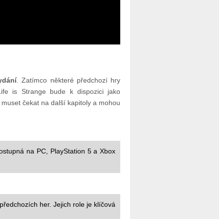
ydání
. Zatímco některé předchozí hry
ife is Strange bude k dispozici jako
muset čekat na další kapitoly a mohou
ostupná na PC, PlayStation 5 a Xbox
edchozích her. Jejich role je klíčová