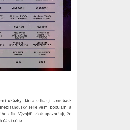
erní ukázky
, které odhalují comeback
 mezi fanoušky série velmi populární a
ého dílu. Vývojáři však upozorňují, že
 částí série.