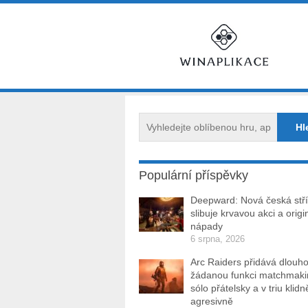
Populární příspěvky
Deepward: Nová česká stří
slibuje krvavou akci a origi
nápady
6 srpna, 2026
Arc Raiders přidává dlouh
žádanou funkci matchmakin
sólo přátelsky a v triu klidn
agresivně