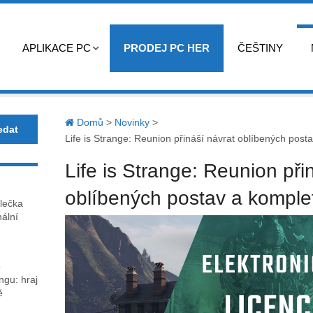
APLIKACE PC
PRODEJ PC HER
ČEŠTINY
Domů
>
Novinky
>
Life is Strange: Reunion přináší návrat oblíbených posta
Life is Strange: Reunion při
oblíbených postav a komplet
lečka
nální
o
gu: hraj
ě