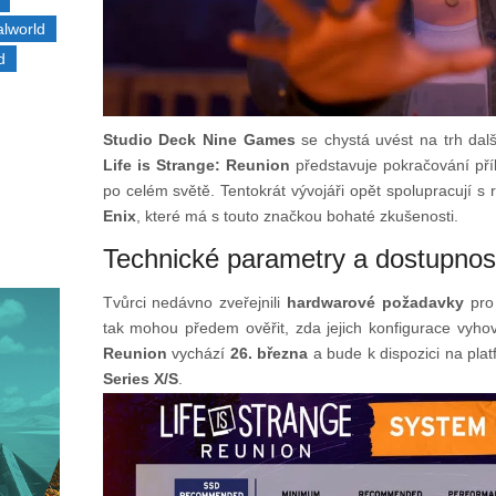
alworld
d
Studio Deck Nine Games
se chystá uvést na trh dalš
Life is Strange: Reunion
představuje pokračování příb
po celém světě. Tentokrát vývojáři opět spolupracují
Enix
, které má s touto značkou bohaté zkušenosti.
Technické parametry a dostupnos
Tvůrci nedávno zveřejnili
hardwarové požadavky
pro 
tak mohou předem ověřit, zda jejich konfigurace vyh
Reunion
vychází
26. března
a bude k dispozici na pla
Series X/S
.