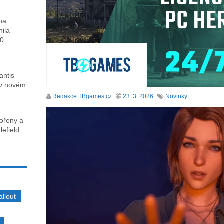
ha
hila
00
antis
 v novém
Redakce TBgames.cz
23. 3. 2026
Novinky
kořeny a
lefield
allout