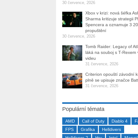
30 července, 2026
Xbox v krizi: nová šéfka As
Sharma kritizuje strategii P
Spencera a oznamuje 3 2
propuštění
30 července, 2026
Tomb Raider: Legacy of Atl
láká na souboj s T-Rexem
videu
31 července, 2026
Criterion opouští závodní 
plně se upisuje značce Batt
31 července, 2026
Populární témata
AMD
Call of Duty
Diablo 4
F
FPS
Grafika
Helldivers
Helldivers 2
Hry
Intel
Marvel