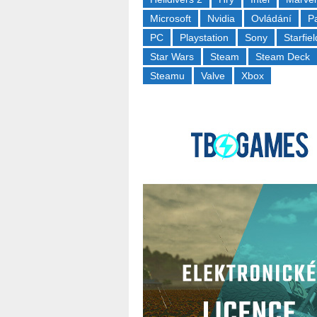
Microsoft
Nvidia
Ovládání
P
PC
Playstation
Sony
Starfiel
Star Wars
Steam
Steam Deck
Steamu
Valve
Xbox