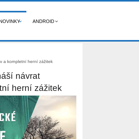
NOVINKY
ANDROID
v a kompletní herní zážitek
náší návrat
ní herní zážitek