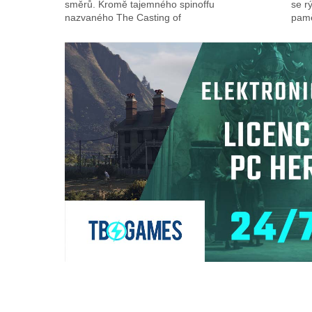
směrů. Kromě tajemného spinoffu
se r
nazvaného The Casting of
pamě