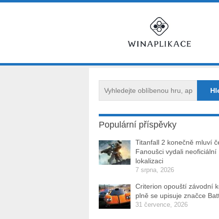
Populární příspěvky
Titanfall 2 konečně mluví č
Fanoušci vydali neoficiální
lokalizaci
7 srpna, 2026
Criterion opouští závodní 
plně se upisuje značce Batt
31 července, 2026