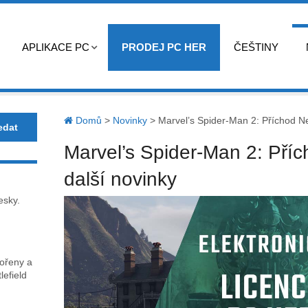
APLIKACE PC
PRODEJ PC HER
ČEŠTINY
Domů
>
Novinky
>
Marvel’s Spider-Man 2: Příchod N
Marvel’s Spider-Man 2: Př
další novinky
esky.
kořeny a
lefield