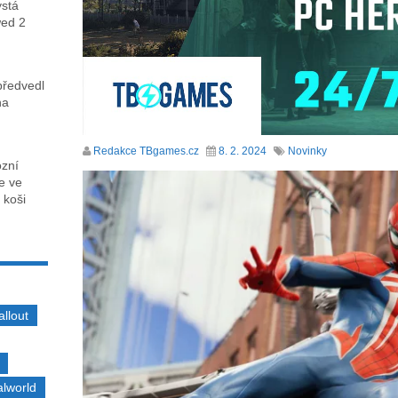
ystá
wed 2
předvedl
na
Redakce TBgames.cz
8. 2. 2024
Novinky
ózní
ce ve
 koši
allout
alworld