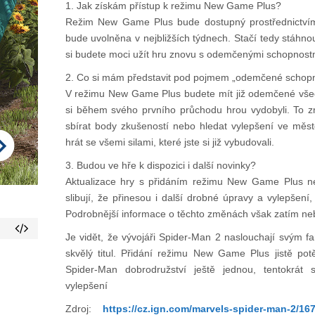
1. Jak získám přístup k režimu New Game Plus?
Režim New Game Plus bude dostupný prostřednictvím 
bude uvolněna v nejbližších týdnech. Stačí tedy stáhnout
si budete moci užít hru znovu s odemčenými schopnostm
2. Co si mám představit pod pojmem „odemčené schopno
V režimu New Game Plus budete mít již odemčené všech
si během svého prvního průchodu hrou vydobyli. To 
sbírat body zkušeností nebo hledat vylepšení ve měs
hrát se všemi silami, které jste si již vybudovali.
3. Budou ve hře k dispozici i další novinky?
Aktualizace hry s přidáním režimu New Game Plus ne
slibují, že přinesou i další drobné úpravy a vylepšení
Podrobnější informace o těchto změnách však zatím neb
Je vidět, že vývojáři Spider-Man 2 naslouchají svým f
skvělý titul. Přidání režimu New Game Plus jistě po
Spider-Man dobrodružství ještě jednou, tentokrá
vylepšení
Zdroj:
https://cz.ign.com/marvels-spider-man-2/167