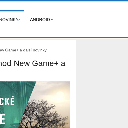
NOVINKY
ANDROID
ew Game+ a další novinky
íchod New Game+ a