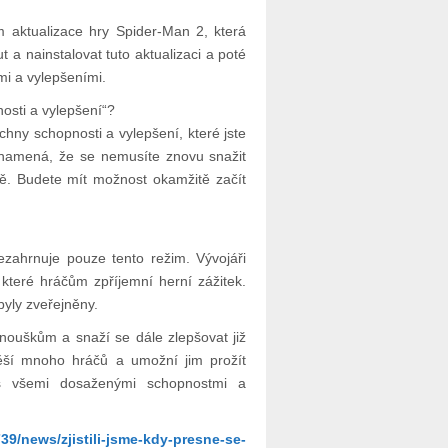
aktualizace hry Spider-Man 2, která
 a nainstalovat tuto aktualizaci a poté
i a vylepšeními.
sti a vylepšení“?
ny schopnosti a vylepšení, které jste
znamená, že se nemusíte znovu snažit
tě. Budete mít možnost okamžitě začít
zahrnuje pouze tento režim. Vývojáři
, které hráčům zpříjemní herní zážitek.
yly zveřejněny.
anouškům a snaží se dále zlepšovat již
těší mnoho hráčů a umožní jim prožít
t s všemi dosaženými schopnostmi a
39/news/zjistili-jsme-kdy-presne-se-