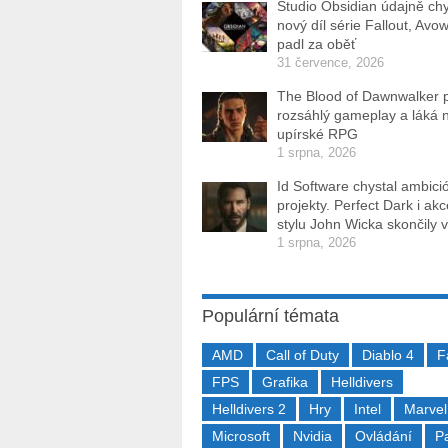
Studio Obsidian údajně ch
nový díl série Fallout, Avo
padl za oběť
31 července, 2026
The Blood of Dawnwalker 
rozsáhlý gameplay a láká 
upírské RPG
1 srpna, 2026
Id Software chystal ambici
projekty. Perfect Dark i ak
stylu John Wicka skončily v
1 srpna, 2026
Populární témata
AMD
Call of Duty
Diablo 4
F
FPS
Grafika
Helldivers
Helldivers 2
Hry
Intel
Marvel
Microsoft
Nvidia
Ovládání
P