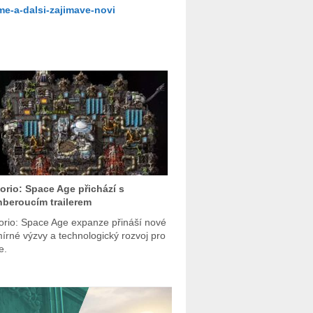
e-a-dalsi-zajimave-novi
orio: Space Age přichází s
beroucím trailerem
orio: Space Age expanze přináší nové
írné výzvy a technologický rozvoj pro
e.