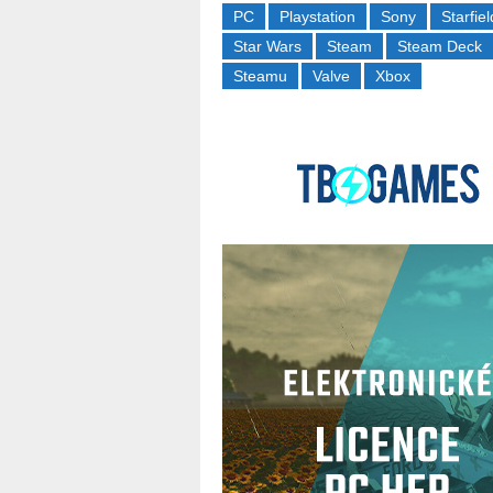
PC
Playstation
Sony
Starfiel
Star Wars
Steam
Steam Deck
Steamu
Valve
Xbox