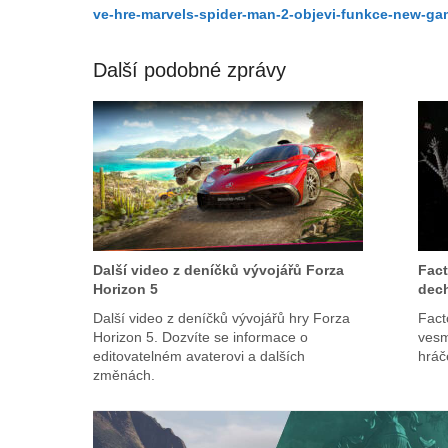
ve-hre-marvels-spider-man-2-objevi-funkce-new-gam
Další podobné zprávy
Další video z deníčků vývojářů Forza
Fact
Horizon 5
dech
Další video z deníčků vývojářů hry Forza
Fact
Horizon 5. Dozvíte se informace o
vesm
editovatelném avaterovi a dalších
hráč
změnách.