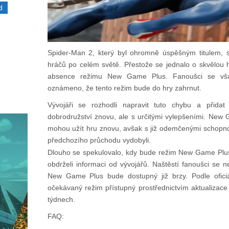
d
Spider-Man 2, který byl ohromně úspěšným titulem, s
hráčů po celém světě. Přestože se jednalo o skvělou h
absence režimu New Game Plus. Fanoušci se však
oznámeno, že tento režim bude do hry zahrnut.
Vývojáři se rozhodli napravit tuto chybu a přida
dobrodružství znovu, ale s určitými vylepšeními. New 
mohou užít hru znovu, avšak s již odemčenými schopnos
předchozího průchodu vydobyli.
Dlouho se spekulovalo, kdy bude režim New Game Plus
obdrželi informaci od vývojářů. Naštěstí fanoušci se 
New Game Plus bude dostupný již brzy. Podle ofici
očekávaný režim přístupný prostřednictvím aktualizace 
týdnech.
FAQ: