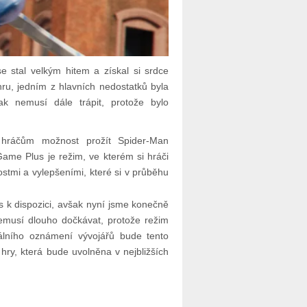
e stal velkým hitem a získal si srdce
ru, jedním z hlavních nedostatků byla
 nemusí dále trápit, protože bylo
t hráčům možnost prožít Spider-Man
Game Plus je režim, ve kterém si hráči
tmi a vylepšeními, které si v průběhu
 k dispozici, avšak nyní jsme konečně
nemusí dlouho dočkávat, protože režim
álního oznámení vývojářů bude tento
hry, která bude uvolněna v nejbližších