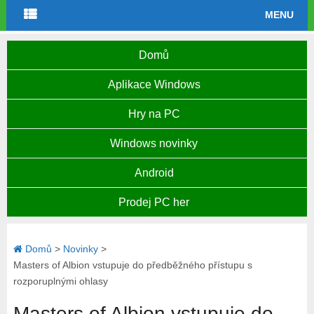
MENU
Domů
Aplikace Windows
Hry na PC
Windows novinky
Android
Prodej PC her
Domů
>
Novinky
>
Masters of Albion vstupuje do předběžného přístupu s
rozporuplnými ohlasy
Masters of Albion vstupuje do