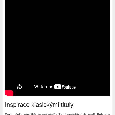
Inspirace klasickými tituly
Fanoušci okamžitě rozpoznají vlivy legendárních sérií
Fable
a