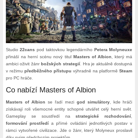
Studio
22cans
pod taktovkou legendárního
Petera Molyneuxe
přináší na herní scénu nový titul
Masters of Albion
, který má
ambici oživit žánr
božských strategií
. Hra je aktuálně dostupná
v režimu
předběžného přístupu
výhradně na platformě
Steam
pro PC hráče.
Co nabízí Masters of Albion
Masters of Albion
se řadí mezi
god simulátory
, kde hráči
získávají roli všemocné entity schopné utvářet celý herní svět.
Gameplay se soustředí na
strategické rozhodování
,
formování prostředí
a přímé ovládání jednotlivých postav v
rámci vytvořené civilizace. Jde o žánr, který Molyneux proslavil
díky svým předchozím projektům.