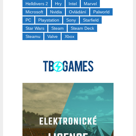
Helldivers 2
Hry
Intel
Marvel
Microsoft
Nvidia
Ovládání
Palworld
PC
Playstation
Sony
Starfield
Star Wars
Steam
Steam Deck
Steamu
Valve
Xbox