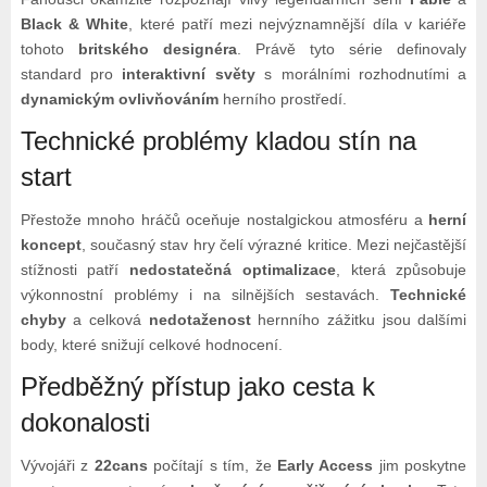
Black & White
, které patří mezi nejvýznamnější díla v kariéře
tohoto
britského designéra
. Právě tyto série definovaly
standard pro
interaktivní světy
s morálními rozhodnutími a
dynamickým ovlivňováním
herního prostředí.
Technické problémy kladou stín na
start
Přestože mnoho hráčů oceňuje nostalgickou atmosféru a
herní
koncept
, současný stav hry čelí výrazné kritice. Mezi nejčastější
stížnosti patří
nedostatečná optimalizace
, která způsobuje
výkonnostní problémy i na silnějších sestavách.
Technické
chyby
a celková
nedotaženost
hernního zážitku jsou dalšími
body, které snižují celkové hodnocení.
Předběžný přístup jako cesta k
dokonalosti
Vývojáři z
22cans
počítají s tím, že
Early Access
jim poskytne