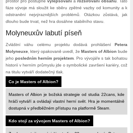
prostor pro postupné
vylepšování
a
rozšiřování obsahu
. Tato
fáze vývoje má sloužit ke sběru zpětné vazby od komunity a k
odstranění nejvýraznějších problémů. Otázkou zůstává, jak
dlouho bude trvat, než hra dosáhne stabilního stavu.
Molyneuxův labutí píseň
Zvláštní váhu celému projektu dodává prohlášení
Petera
Molyneuxe
, který opakovaně uvedl, že
Masters of Albion
bude
jeho
posledním herním projektem
. Pro vývojáře s tak bohatou
historií v herním průmyslu jde o symbolické završení kariéry, což
na titulu vytváří dodatečný tlak.
Co je Masters of Albion?
Masters of Albion je božská strategie od studia 22cans, kde
hráči vytváří a ovládají vlastní herní svět. Hra je momentálně
dostupná v předběžném přístupu na platformě Steam.
Kdo stojí za vývojem Masters of Albion?