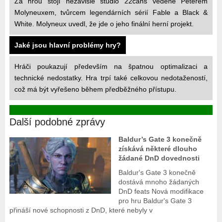
Za hrou stojí nezávislé studio 22cans vedené Peterem
Molyneuxem, tvůrcem legendárních sérií Fable a Black &
White. Molyneux uvedl, že jde o jeho finální herní projekt.
Jaké jsou hlavní problémy hry?
Hráči poukazují především na špatnou optimalizaci a
technické nedostatky. Hra trpí také celkovou nedotažeností,
což má být vyřešeno během předběžného přístupu.
Další podobné zprávy
Baldur’s Gate 3 konečně
získává některé dlouho
žádané DnD dovednosti
Baldur's Gate 3 konečně
dostává mnoho žádaných
DnD feats Nová modifikace
pro hru Baldur's Gate 3
přináší nové schopnosti z DnD, které nebyly v