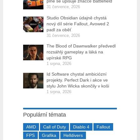
plně se upisuje značce Battlefield
31 července, 2026
Studio Obsidian údajně chystá
nový díl série Fallout, Avowed 2
padl za oběť
31 července, 2026
The Blood of Dawnwalker předvedl
rozsáhlý gameplay a láká na
upírské RPG
1 srpna, 2026
Id Software chystal ambiciózní
projekty. Perfect Dark i akce ve
stylu John Wicka skončily v koši
1 srpna, 2026
Populární témata
AMD
Call of Duty
Diablo 4
Fallout
FPS
Grafika
Helldivers