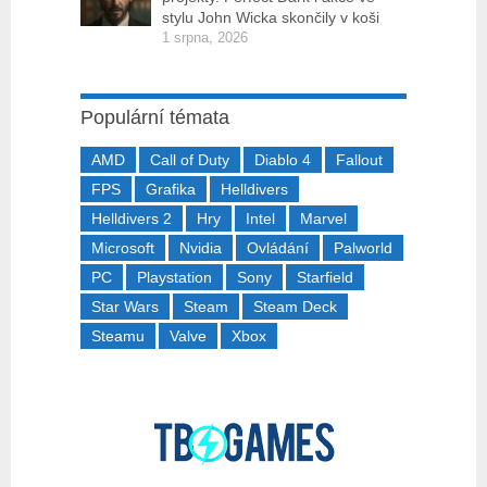
stylu John Wicka skončily v koši
1 srpna, 2026
Populární témata
AMD
Call of Duty
Diablo 4
Fallout
FPS
Grafika
Helldivers
Helldivers 2
Hry
Intel
Marvel
Microsoft
Nvidia
Ovládání
Palworld
PC
Playstation
Sony
Starfield
Star Wars
Steam
Steam Deck
Steamu
Valve
Xbox