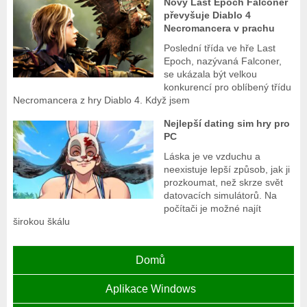
Nový Last Epoch Falconer
převyšuje Diablo 4
Necromancera v prachu
Poslední třída ve hře Last
Epoch, nazývaná Falconer,
se ukázala být velkou
konkurencí pro oblíbený třídu
Necromancera z hry Diablo 4. Když jsem
Nejlepší dating sim hry pro
PC
Láska je ve vzduchu a
neexistuje lepší způsob, jak ji
prozkoumat, než skrze svět
datovacích simulátorů. Na
počítači je možné najít
širokou škálu
Domů
Aplikace Windows