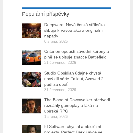
Populární příspěvky
Deepward: Nová česká střílečka
slibuje krvavou akci a originální
nápady
6 srpna, 2026
Criterion opouští závodní kořeny a
plně se upisuje značce Battlefield
31 července, 2026
Studio Obsidian údajně chystá
nový díl série Fallout, Avowed 2
padl za oběť
31 července, 2026
The Blood of Dawnwalker předvedl
rozsáhlý gameplay a láká na
upírské RPG
1 srpna, 2026
Id Software chystal ambiciózní
projekty. Perfect Dark i akce ve