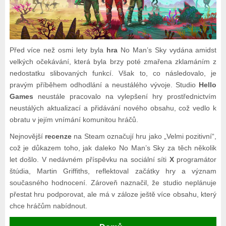
Před více než osmi lety byla
hra
No Man’s Sky vydána amidst
velkých očekávání, která byla brzy poté zmařena zklamáním z
nedostatku slibovaných funkcí. Však to, co následovalo, je
pravým příběhem odhodlání a neustálého vývoje. Studio
Hello
Games
neustále pracovalo na vylepšení hry prostřednictvím
neustálých aktualizací a přidávání nového obsahu, což vedlo k
obratu v jejím vnímání komunitou hráčů.
Nejnovější
recenze
na Steam označují hru jako „Velmi pozitivní“,
což je důkazem toho, jak daleko No Man’s Sky za těch několik
let došlo. V nedávném příspěvku na sociální síti
X
programátor
štúdia, Martin Griffiths, reflektoval začátky hry a význam
současného hodnocení. Zároveň naznačil, že studio neplánuje
přestat hru podporovat, ale má v záloze ještě více obsahu, který
chce hráčům nabídnout.