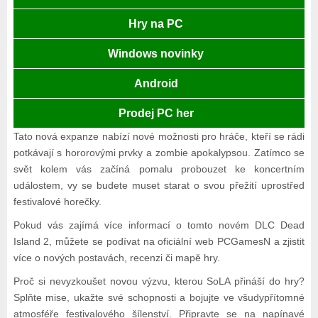
Hry na PC
Windows novinky
Android
Prodej PC her
Tato nová expanze nabízí nové možnosti pro hráče, kteří se rádi
potkávají s hororovými prvky a zombie apokalypsou. Zatímco se
svět kolem vás začíná pomalu probouzet ke koncertním
událostem, vy se budete muset starat o svou přežití uprostřed
festivalové horečky.
Pokud vás zajímá více informací o tomto novém DLC Dead
Island 2, můžete se podívat na oficiální web PCGamesN a zjistit
více o nových postavách, recenzi či mapě hry.
Proč si nevyzkoušet novou výzvu, kterou SoLA přináší do hry?
Splňte mise, ukažte své schopnosti a bojujte ve všudypřítomné
atmosféře festivalového šílenství. Připravte se na napínavé