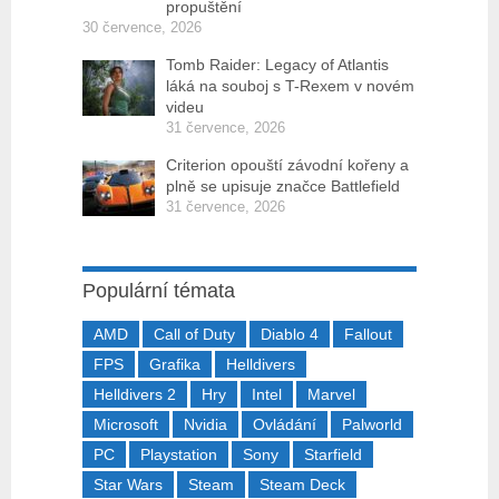
propuštění
30 července, 2026
Tomb Raider: Legacy of Atlantis
láká na souboj s T-Rexem v novém
videu
31 července, 2026
Criterion opouští závodní kořeny a
plně se upisuje značce Battlefield
31 července, 2026
Populární témata
AMD
Call of Duty
Diablo 4
Fallout
FPS
Grafika
Helldivers
Helldivers 2
Hry
Intel
Marvel
Microsoft
Nvidia
Ovládání
Palworld
PC
Playstation
Sony
Starfield
Star Wars
Steam
Steam Deck