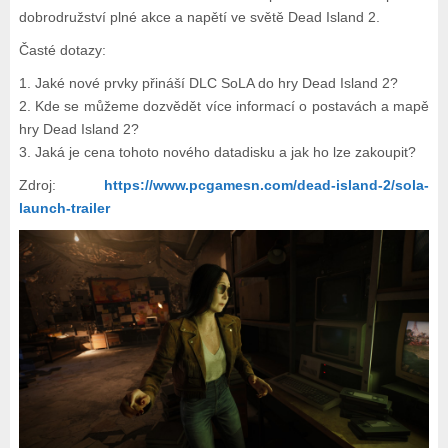
dobrodružství plné akce a napětí ve světě Dead Island 2.
Časté dotazy:
1. Jaké nové prvky přináší DLC SoLA do hry Dead Island 2?
2. Kde se můžeme dozvědět více informací o postavách a mapě
hry Dead Island 2?
3. Jaká je cena tohoto nového datadisku a jak ho lze zakoupit?
Zdroj:
https://www.pcgamesn.com/dead-island-2/sola-
launch-trailer