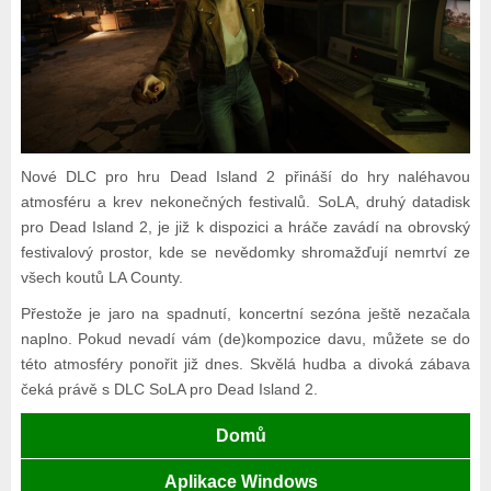
Nové DLC pro hru Dead Island 2 přináší do hry naléhavou
atmosféru a krev nekonečných festivalů. SoLA, druhý datadisk
pro Dead Island 2, je již k dispozici a hráče zavádí na obrovský
festivalový prostor, kde se nevědomky shromažďují nemrtví ze
všech koutů LA County.
Přestože je jaro na spadnutí, koncertní sezóna ještě nezačala
naplno. Pokud nevadí vám (de)kompozice davu, můžete se do
této atmosféry ponořit již dnes. Skvělá hudba a divoká zábava
čeká právě s DLC SoLA pro Dead Island 2.
Domů
Aplikace Windows