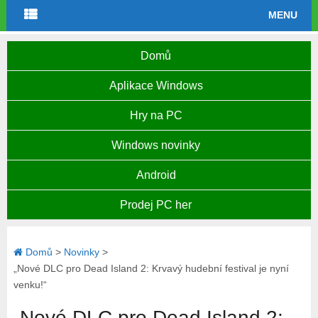
MENU
Domů
Aplikace Windows
Hry na PC
Windows novinky
Android
Prodej PC her
Domů
>
Novinky
>
„Nové DLC pro Dead Island 2: Krvavý hudební festival je nyní
venku!“
„Nové DLC pro Dead Island 2: