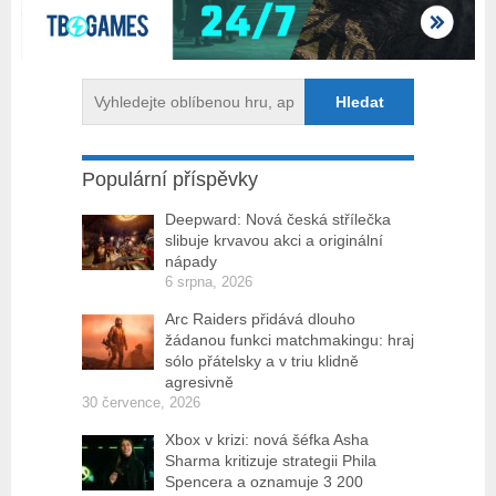
Populární příspěvky
Deepward: Nová česká střílečka
slibuje krvavou akci a originální
nápady
6 srpna, 2026
Arc Raiders přidává dlouho
žádanou funkci matchmakingu: hraj
sólo přátelsky a v triu klidně
agresivně
30 července, 2026
Xbox v krizi: nová šéfka Asha
Sharma kritizuje strategii Phila
Spencera a oznamuje 3 200