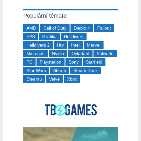
Populární témata
AMD
Call of Duty
Diablo 4
Fallout
FPS
Grafika
Helldivers
Helldivers 2
Hry
Intel
Marvel
Microsoft
Nvidia
Ovládání
Palworld
PC
Playstation
Sony
Starfield
Star Wars
Steam
Steam Deck
Steamu
Valve
Xbox