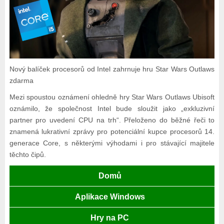
Nový balíček procesorů od Intel zahrnuje hru Star Wars Outlaws
zdarma
Mezi spoustou oznámení ohledně hry Star Wars Outlaws Ubisoft
oznámilo, že společnost Intel bude sloužit jako „exkluzivní
partner pro uvedení CPU na trh“. Přeloženo do běžné řeči to
znamená lukrativní zprávy pro potenciální kupce procesorů 14.
generace Core, s některými výhodami i pro stávající majitele
těchto čipů.
Domů
Aplikace Windows
Hry na PC