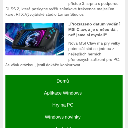
přístup 3. srpna s podporou
DLSS 2, která poskytne vyšší snímkové frekvence majitelům
karet RTX.Vývojářské studio Larian Studios
„Prozrazeno datum vydání
MSI Claw, a je o něco dál,
než jsme si mysleli“
Nová MSI Claw má prý velký
potenciál stát se jednou z
nejlepších herních
přenosných zařízení pro PC.
Je však otázkou, jestli dokáže konkurovat
Domů
Aplikace Windows
Hry na PC
Windows novinky