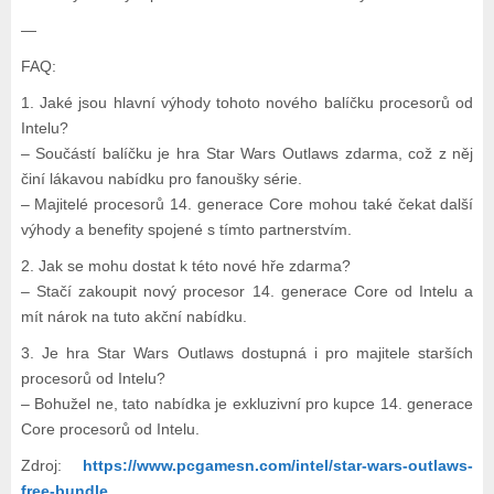
—
FAQ:
1. Jaké jsou hlavní výhody tohoto nového balíčku procesorů od
Intelu?
– Součástí balíčku je hra Star Wars Outlaws zdarma, což z něj
činí lákavou nabídku pro fanoušky série.
– Majitelé procesorů 14. generace Core mohou také čekat další
výhody a benefity spojené s tímto partnerstvím.
2. Jak se mohu dostat k této nové hře zdarma?
– Stačí zakoupit nový procesor 14. generace Core od Intelu a
mít nárok na tuto akční nabídku.
3. Je hra Star Wars Outlaws dostupná i pro majitele starších
procesorů od Intelu?
– Bohužel ne, tato nabídka je exkluzivní pro kupce 14. generace
Core procesorů od Intelu.
Zdroj:
https://www.pcgamesn.com/intel/star-wars-outlaws-
free-bundle