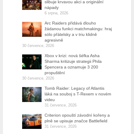
slibuje krvavou akci a originální
nápady
6 srpna, 2026
Arc Raiders přidává dlouho
žádanou funkci matchmakingu: hraj
sólo přátelsky a v triu klidně
agresivně
30 července, 2026
Xbox v krizi: nová šéfka Asha
Sharma kritizuje strategii Phila
Spencera a oznamuje 3 200
propuštění
30 července, 2026
Tomb Raider: Legacy of Atlantis
láká na souboj s T-Rexem v novém
videu
31 července, 2026
Criterion opouští závodní kořeny a
plně se upisuje značce Battlefield
31 července, 2026