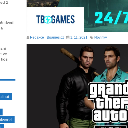
wed 2
předvedl
na
Redakce TBgames.cz
1. 11. 2021
Novinky
ózní
ce ve
 koši
allout
alworld
d