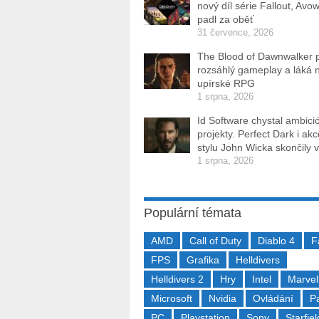
nový díl série Fallout, Avo
padl za oběť
31 července, 2026
The Blood of Dawnwalker 
rozsáhlý gameplay a láká 
upírské RPG
1 srpna, 2026
Id Software chystal ambici
projekty. Perfect Dark i ak
stylu John Wicka skončily v
1 srpna, 2026
Populární témata
AMD
Call of Duty
Diablo 4
F
FPS
Grafika
Helldivers
Helldivers 2
Hry
Intel
Marvel
Microsoft
Nvidia
Ovládání
P
PC
Playstation
Sony
Starfiel