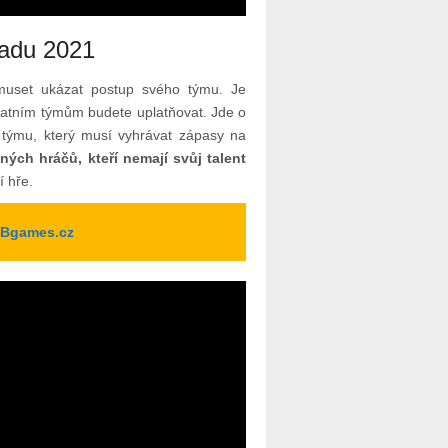
padu 2021
muset ukázat postup svého týmu. Je
ostatním týmům budete uplatňovat. Jde o
 týmu, který musí vyhrávat zápasy na
ných hráčů, kteří nemají svůj talent
í hře.
 TBgames.cz