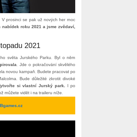
n. V prosinci se pak už nových her moc
h nabídek roku 2021 a jsme zvědaví,
istopadu 2021
kého světa Jurského Parku. Byl o něm
pirovala
. Jde o pokračování skvělého
zcela novou kampaň. Budete pracovat po
lcolma. Bude důležité zkrotit divoké
ytvořte si vlastní Jurský park.
I po
ž můžete vidět i na traileru níže.
 TBgames.cz