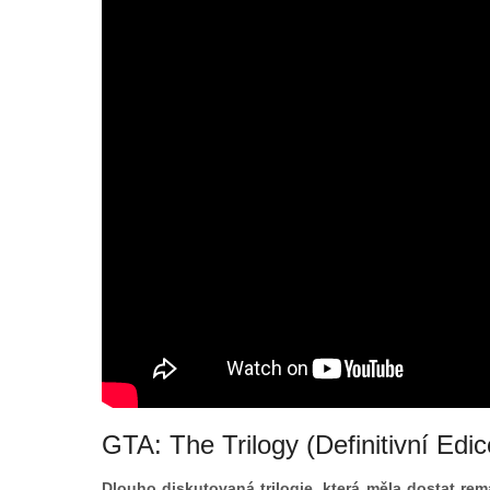
GTA: The Trilogy (Definitivní Edic
Dlouho diskutovaná trilogie, která měla dostat rem