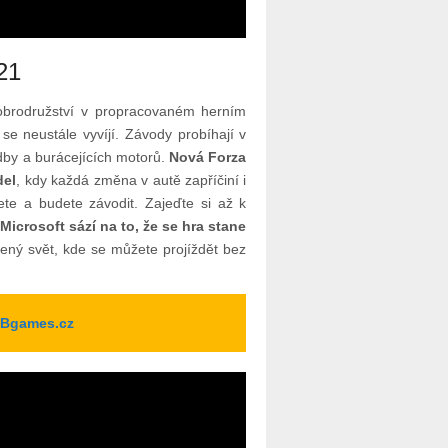
21
dobrodružství v propracovaném herním
se neustále vyvíjí. Závody probíhají v
udby a burácejících motorů.
Nová Forza
del
, kdy každá změna v autě zapříčiní i
dete a budete závodit. Zajeďte si až k
Microsoft sází na to, že se hra stane
ený svět, kde se můžete projíždět bez
 TBgames.cz