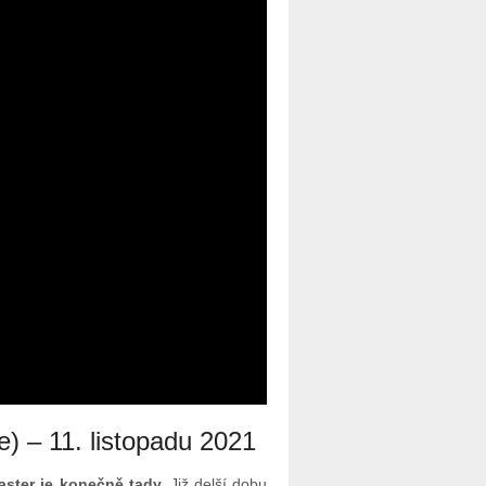
e) – 11. listopadu 2021
aster je konečně tady.
Již delší dobu