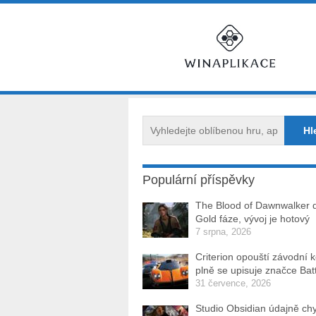
Populární příspěvky
The Blood of Dawnwalker 
Gold fáze, vývoj je hotový
7 srpna, 2026
Criterion opouští závodní 
plně se upisuje značce Batt
31 července, 2026
Studio Obsidian údajně ch