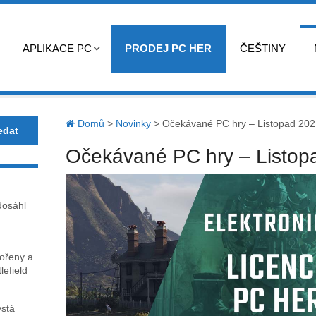
APLIKACE PC
PRODEJ PC HER
ČEŠTINY
Domů
>
Novinky
>
Očekávané PC hry – Listopad 202
Očekávané PC hry – Listop
dosáhl
kořeny a
lefield
ystá