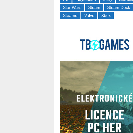
Star Wars
Steam
Steam Deck
Steamu
Valve
Xbox