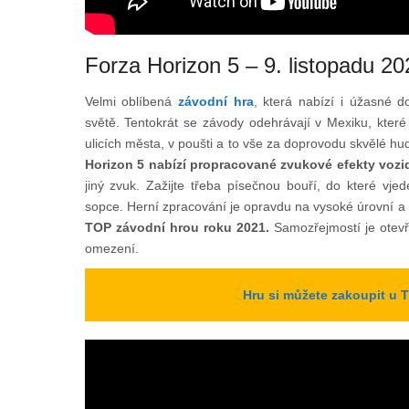
Forza Horizon 5 – 9. listopadu 20
Velmi oblíbená
závodní hra
, která nabízí i úžasné 
světě. Tentokrát se závody odehrávají v Mexiku, které 
ulicích města, v poušti a to vše za doprovodu skvělé h
Horizon 5 nabízí propracované zvukové efekty vozi
jiný zvuk. Zažijte třeba písečnou bouří, do které vje
sopce. Herní zpracování je opravdu na vysoké úrovní a
TOP závodní hrou roku 2021.
Samozřejmostí je otevř
omezení.
Hru si můžete zakoupit u