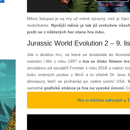
Měsíc listopad je na hry už méně výrazný, než je říje
nedočkáme.
Nynější měsíc je tak již vrcholem všec
jestli se z některých her stane hra roku.
Jurassic World Evolution 2 – 9. l
Jde o skvělou hru, ve které se dostáváte do ikonic
natočen i film z roku 1997 a
hra se tímto filmem ins
simulátoru od vývojářů Frontier z roku 2018 a nabízí 
boku známých postav z filmů a to včetně Dr. Iana Ma
dinosaury, kteří se prohánějí po celém území USA.
V
samotné
grafické stránce je hra na vysoké úrovní.
Co
Hru si můžete zakoupit u