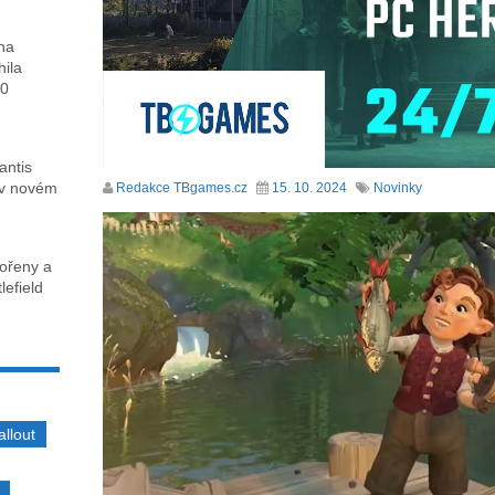
ha
hila
00
antis
 v novém
Redakce TBgames.cz
15. 10. 2024
Novinky
kořeny a
lefield
allout