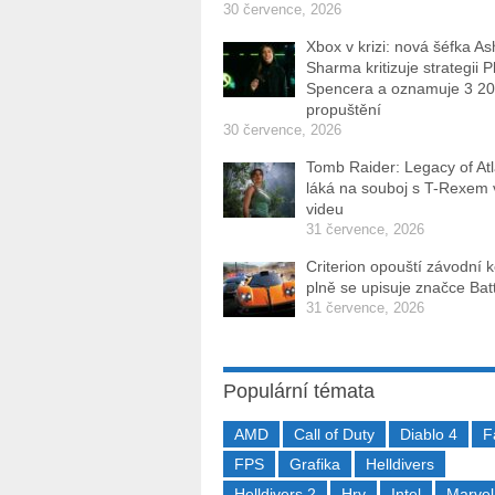
30 července, 2026
Xbox v krizi: nová šéfka As
Sharma kritizuje strategii P
Spencera a oznamuje 3 2
propuštění
30 července, 2026
Tomb Raider: Legacy of Atl
láká na souboj s T-Rexem
videu
31 července, 2026
Criterion opouští závodní 
plně se upisuje značce Batt
31 července, 2026
Populární témata
AMD
Call of Duty
Diablo 4
F
FPS
Grafika
Helldivers
Helldivers 2
Hry
Intel
Marvel