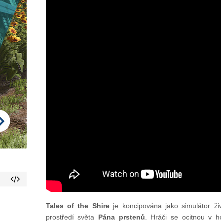
Tales of the Shire
je koncipována jako simulátor živ
prostředí světa
Pána prstenů
. Hráči se ocitnou v h