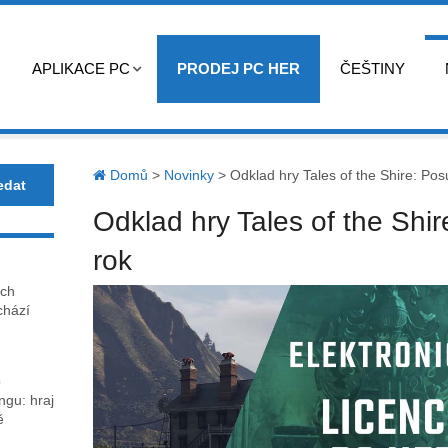
APLIKACE PC
PRODEJ PC HER
ČEŠTINY
Domů
>
Novinky
>
Odklad hry Tales of the Shire: Posu
Odklad hry Tales of the Shir
rok
ech
chází
o
gu: hraj
ě