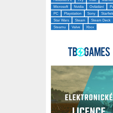
Microsoft
Nvidia
Ovládání
P
PC
Playstation
Sony
Starfiel
Star Wars
Steam
Steam Deck
Steamu
Valve
Xbox