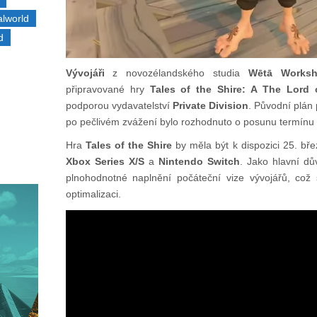
alworld
d
Vývojáři
z novozélandského studia
Wētā Works
připravované hry
Tales of the Shire: A The Lord
podporou vydavatelství
Private Division
. Původní plán 
po pečlivém zvážení bylo rozhodnuto o posunu termínu u
Hra
Tales of the Shire
by měla být k dispozici 25. bř
Xbox Series X/S
a
Nintendo Switch
. Jako hlavní d
plnohodnotné naplnění počáteční vize vývojářů, což
optimalizaci.