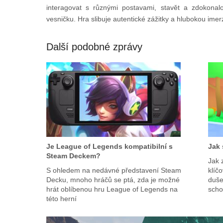
interagovat s různými postavami, stavět a zdokonal
vesničku. Hra slibuje autentické zážitky a hlubokou ime
Další podobné zprávy
Je League of Legends kompatibilní s
Jak 
Steam Deckem?
Jak z
S ohledem na nedávné představení Steam
klíč
Decku, mnoho hráčů se ptá, zda je možné
duše
hrát oblíbenou hru League of Legends na
scho
této herní