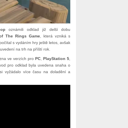
hop
oznámili odklad již delší dobu
 of The Rings Game
, která vzniká s
počítal s vydáním hry ještě letos, avšak
vedení na trh na příští rok.
ezna ve verzích pro
PC
,
PlayStation 5
,
ůvod pro odklad byla uvedena snaha o
 si vyžádalo více času na doladění a