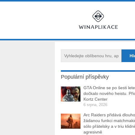
Populární příspěvky
GTA Online se po šesti let
dočkalo nového heistu. Při
Kortz Center
6 srpna, 2026
Arc Raiders přidává dlouh
žádanou funkci matchmakin
sólo přátelsky a v triu klidn
agresivně