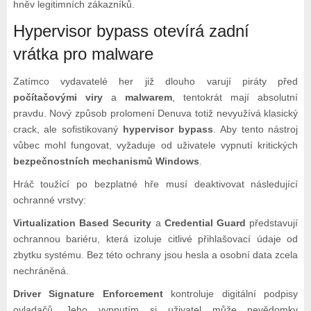
hněv legitimních zákazníků.
Hypervisor bypass otevírá zadní
vrátka pro malware
Zatímco vydavatelé her již dlouho varují piráty před
počítačovými viry
a
malwarem
, tentokrát mají absolutní
pravdu. Nový způsob prolomení Denuva totiž nevyužívá klasický
crack, ale sofistikovaný
hypervisor bypass
. Aby tento nástroj
vůbec mohl fungovat, vyžaduje od uživatele vypnutí kritických
bezpečnostních mechanismů Windows
.
Hráč toužící po bezplatné hře musí deaktivovat následující
ochranné vrstvy:
Virtualization Based Security
a
Credential Guard
představují
ochrannou bariéru, která izoluje citlivé přihlašovací údaje od
zbytku systému. Bez této ochrany jsou hesla a osobní data zcela
nechráněná.
Driver Signature Enforcement
kontroluje digitální podpisy
ovladačů. Jeho vypnutím si uživatel může nevědomky