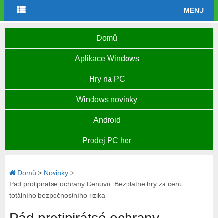
MENU
Domů
Aplikace Windows
Hry na PC
Windows novinky
Android
Prodej PC her
Domů
>
Novinky
>
Pád protipirátsé ochrany Denuvo: Bezplatné hry za cenu
totálního bezpečnostního rizika
Pád protipirátsé ochrany