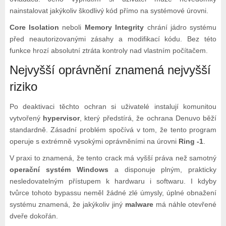
nainstalovat jakýkoliv škodlivý kód přímo na systémové úrovni.
Core Isolation
neboli
Memory Integrity
chrání jádro systému
před neautorizovanými zásahy a modifikací kódu. Bez této
funkce hrozí absolutní ztráta kontroly nad vlastním počítačem.
Nejvyšší oprávnění znamená nejvyšší
riziko
Po deaktivaci těchto ochran si uživatelé instalují komunitou
vytvořený
hypervisor
, který předstírá, že ochrana Denuvo běží
standardně. Zásadní problém spočívá v tom, že tento program
operuje s extrémně vysokými oprávněními na úrovni
Ring -1
.
V praxi to znamená, že tento crack má vyšší práva než samotný
operační systém Windows
a disponuje plným, prakticky
nesledovatelným přístupem k hardwaru i softwaru. I kdyby
tvůrce tohoto bypassu neměl žádné zlé úmysly, úplné obnažení
systému znamená, že jakýkoliv jiný
malware
má náhle otevřené
dveře dokořán.