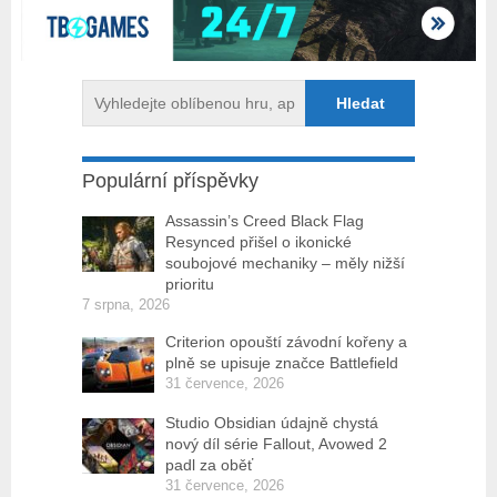
Populární příspěvky
Assassin’s Creed Black Flag
Resynced přišel o ikonické
soubojové mechaniky – měly nižší
prioritu
7 srpna, 2026
Criterion opouští závodní kořeny a
plně se upisuje značce Battlefield
31 července, 2026
Studio Obsidian údajně chystá
nový díl série Fallout, Avowed 2
padl za oběť
31 července, 2026