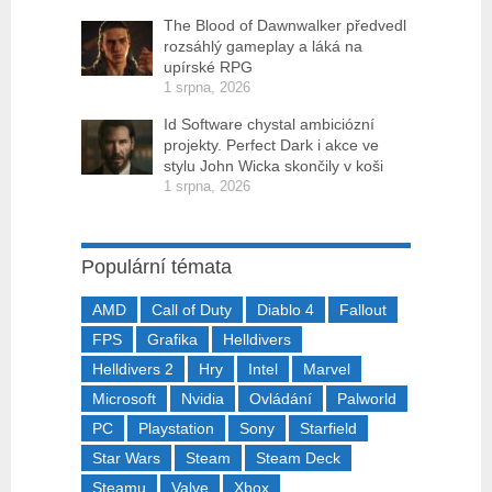
The Blood of Dawnwalker předvedl
rozsáhlý gameplay a láká na
upírské RPG
1 srpna, 2026
Id Software chystal ambiciózní
projekty. Perfect Dark i akce ve
stylu John Wicka skončily v koši
1 srpna, 2026
Populární témata
AMD
Call of Duty
Diablo 4
Fallout
FPS
Grafika
Helldivers
Helldivers 2
Hry
Intel
Marvel
Microsoft
Nvidia
Ovládání
Palworld
PC
Playstation
Sony
Starfield
Star Wars
Steam
Steam Deck
Steamu
Valve
Xbox