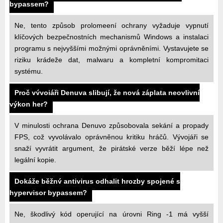
bypassem?
Ne, tento způsob prolomeení ochrany vyžaduje vypnutí
klíčových bezpečnostních mechanismů Windows a instalaci
programu s nejvyššími možnými oprávněními. Vystavujete se
riziku krádeže dat, malwaru a kompletní kompromitaci
systému.
Proč vývojáři Denuva slibují, že nová záplata neovlivní
výkon her?
V minulosti ochrana Denuvo způsobovala sekání a propady
FPS, což vyvolávalo oprávněnou kritiku hráčů. Vývojáři se
snaží vyvrátit argument, že pirátské verze běží lépe než
legální kopie.
Dokáže běžný antivirus odhalit hrozby spojené s
hypervisor bypassem?
Ne, škodlivý kód operující na úrovni Ring -1 má vyšší