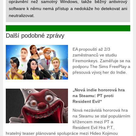
oprávnění než samotný Windows, takže běžný antivirový
software k němu nemá přístup a nedokáže ho detekovat ani
neutralizovat.
Další podobné zprávy
EA propouští až 2/3
zaměstnanců ve studiu
Firemonkeys. Zaměřuje se na
podporu The Sims FreePlay a
přesouvá vývoj her do Indie.
„Nová indie hororová hra
na Steamu: PT proti
Resident Evil“
Nová nezávislá hororová hra
na Steamu se stal populárním
křížencem mezi PT a
Resident Evil Hra P.T.,
hratelný teaser plánované spolupráce mezi Hideo Kojimou