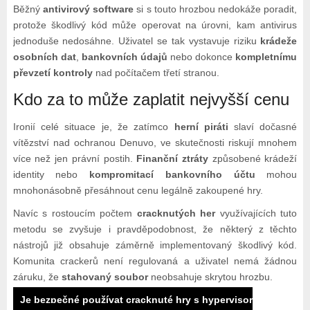
Běžný
antivirový software
si s touto hrozbou nedokáže poradit,
protože škodlivý kód může operovat na úrovni, kam antivirus
jednoduše nedosáhne. Uživatel se tak vystavuje riziku
krádeže
osobních dat
,
bankovních údajů
nebo dokonce
kompletnímu
převzetí kontroly
nad počítačem třetí stranou.
Kdo za to může zaplatit nejvyšší cenu
Ironií celé situace je, že zatímco
herní piráti
slaví dočasné
vítězství nad ochranou Denuvo, ve skutečnosti riskují mnohem
více než jen právní postih.
Finanční ztráty
způsobené krádeží
identity nebo
kompromitací bankovního účtu
mohou
mnohonásobně přesáhnout cenu legálně zakoupené hry.
Navíc s rostoucím počtem
cracknutých her
využívajících tuto
metodu se zvyšuje i pravděpodobnost, že některý z těchto
nástrojů již obsahuje záměrně implementovaný škodlivý kód.
Komunita crackerů není regulovaná a uživatel nemá žádnou
záruku, že
stahovaný soubor
neobsahuje skrytou hrozbu.
Je bezpečné používat cracknuté hry s hypervisor