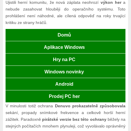
Ujistili herní komunitu, že nová záplata neohrozí
výkon her
a
nebude zasahovat hlouběji do operačního systému. Toto
prohlášení není náhodné, ale cílená odpověď na roky trvající
kritiku ze strany hráčů.
Domů
Aplikace Windows
Hry na PC
Windows novinky
Android
Prodej PC her
V minulosti totiž ochrana
Denuvo prokazatelně způsobovala
sekání, propady snímkové frekvence a celkově horší herní
zážitek. Paradoxně
pirátské verzie bez této ochrany
běžely na
stejných počítačích mnohem plynuleji, což vyvolávalo oprávněný