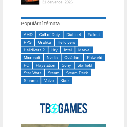
31 července, 2026
Populární témata
AMD
Call of Duty
Diablo 4
Fallout
FPS
Grafika
Helldivers
Helldivers 2
Hry
Intel
Marvel
Microsoft
Nvidia
Ovládání
Palworld
PC
Playstation
Sony
Starfield
Star Wars
Steam
Steam Deck
Steamu
Valve
Xbox