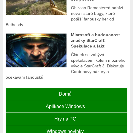
Oblivion Remastered nabízí
nové i staré bugy, které
potěší fanoušky her od
Bethesdy.
Microsoft a budoucnost
značky StarCraft:
Spekulace a fakt
Článek se zabývá
spekulacemi kolem možného
vývoje StarCraft 3. Diskutuje
Cordenovy názory a
očekávání fanoušků.
Domů
Aplikace Windows
Hry na PC
Windows novinky