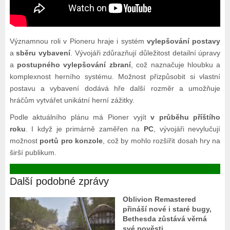
Významnou roli v Pioneru hraje i systém
vylepšování postavy
a
sběru vybavení
. Vývojáři zdůrazňují důležitost detailní úpravy
a
postupného vylepšování zbraní
, což naznačuje hloubku a
komplexnost herního systému. Možnost přizpůsobit si vlastní
postavu a vybavení dodává hře další rozměr a umožňuje
hráčům vytvářet unikátní herní zážitky.
Podle aktuálního plánu má Pioner vyjít
v průběhu příštího
roku
. I když je primárně zaměřen na
PC
, vývojáři nevylučují
možnost
portů pro konzole
, což by mohlo rozšířit dosah hry na
širší publikum.
Další podobné zprávy
Oblivion Remastered
přináší nové i staré bugy,
Bethesda zůstává věrná
své pověsti