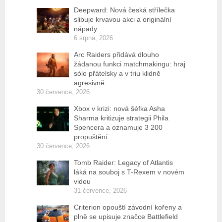
Deepward: Nová česká střílečka
slibuje krvavou akci a originální
nápady
6 srpna, 2026
Arc Raiders přidává dlouho
žádanou funkci matchmakingu: hraj
sólo přátelsky a v triu klidně
agresivně
30 července, 2026
Xbox v krizi: nová šéfka Asha
Sharma kritizuje strategii Phila
Spencera a oznamuje 3 200
propuštění
30 července, 2026
Tomb Raider: Legacy of Atlantis
láká na souboj s T-Rexem v novém
videu
31 července, 2026
Criterion opouští závodní kořeny a
plně se upisuje značce Battlefield