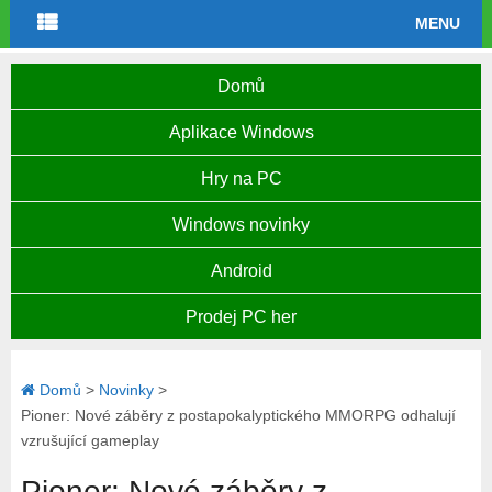
MENU
Domů
Aplikace Windows
Hry na PC
Windows novinky
Android
Prodej PC her
Domů
>
Novinky
>
Pioner: Nové záběry z postapokalyptického MMORPG odhalují
vzrušující gameplay
Pioner: Nové záběry z