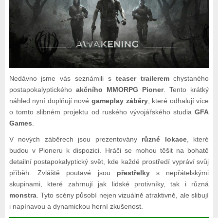
Nedávno jsme vás seznámili s
teaser trailerem
chystaného
postapokalyptického
akčního MMORPG Pioner
. Tento krátký
náhled nyní doplňují nové
gameplay záběry
, které odhalují více
o tomto slibném projektu od ruského vývojářského studia
GFA
Games
.
V nových záběrech jsou prezentovány
různé lokace
, které
budou v Pioneru k dispozici. Hráči se mohou těšit na bohatě
detailní postapokalyptický svět, kde každé prostředí vypráví svůj
příběh. Zvláště poutavé jsou
přestřelky
s nepřátelskými
skupinami, které zahrnují jak lidské protivníky, tak i různá
monstra
. Tyto scény působí nejen vizuálně atraktivně, ale slibují
i napínavou a dynamickou herní zkušenost.