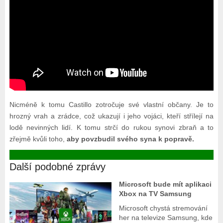
Nicméně k tomu Castillo zotročuje své vlastní občany. Je to
hrozný vrah a zrádce, což ukazují i jeho vojáci, kteří střílejí na
lodě nevinných lidí. K tomu strčí do rukou synovi zbraň a to
zřejmě kvůli toho,
aby povzbudil svého syna k popravě.
Další podobné zprávy
Microsoft bude mít aplikaci
Xbox na TV Samsung
Microsoft chystá stremování
her na televize Samsung, kde