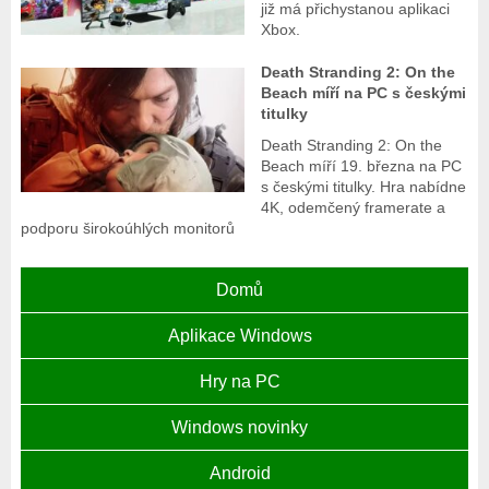
již má přichystanou aplikaci
Xbox.
Death Stranding 2: On the
Beach míří na PC s českými
titulky
Death Stranding 2: On the
Beach míří 19. března na PC
s českými titulky. Hra nabídne
4K, odemčený framerate a
podporu širokoúhlých monitorů
Domů
Aplikace Windows
Hry na PC
Windows novinky
Android