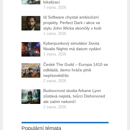
lokalizaci
7 srpna, 2026
Id Software chystal ambiciózní
projekty. Perfect Dark i akce ve
stylu John Wicka skončily v koši
1 srpna, 2026
Kyberpunkový simulátor života
Nivalis Nights má datum vydání
1 srpna, 2026
České The Guild – Europa 1410 se
odkládá, demo hráče plně
nepřesvědčilo
2 srpna, 2026
Budoucnost studia Arkane Lyon
zůstává nejistá, tvůrci Dishonored
ale zatím nekončí
2 srpna, 2026
Populární témata