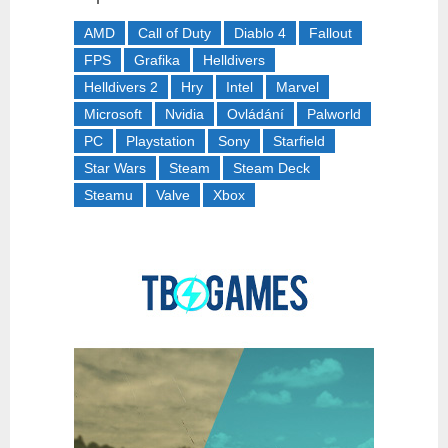
AMD
Call of Duty
Diablo 4
Fallout
FPS
Grafika
Helldivers
Helldivers 2
Hry
Intel
Marvel
Microsoft
Nvidia
Ovládání
Palworld
PC
Playstation
Sony
Starfield
Star Wars
Steam
Steam Deck
Steamu
Valve
Xbox