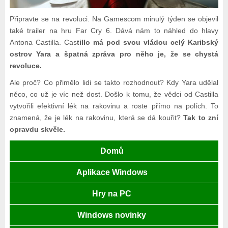
Připravte se na revoluci. Na Gamescom minulý týden se objevil
také trailer na hru Far Cry 6. Dává nám to náhled do hlavy
Antona Castilla. Cas
tillo má pod svou vládou celý Karibský
ostrov Yara a špatná zpráva pro něho je, že se chystá
revoluce.
Ale proč? Co přimělo lidi se takto rozhodnout? Kdy Yara udělal
něco, co už je víc než dost. Došlo k tomu, že vědci od Castilla
vytvořili efektivní lék na rakovinu a roste přímo na polích. To
znamená, že je lék na rakovinu, která se dá kouřit?
Tak to zní
opravdu skvěle.
Domů
Aplikace Windows
Hry na PC
Windows novinky